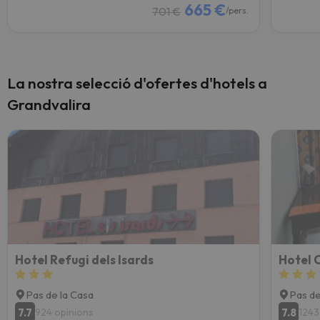
665 €
701 €
/pers.
La nostra selecció d'ofertes d'hotels a
Grandvalira
Hotel Refugi dels Isards
Hotel 
Pas de la Casa
Pas de
7.7
7.8
924 opinions
1243