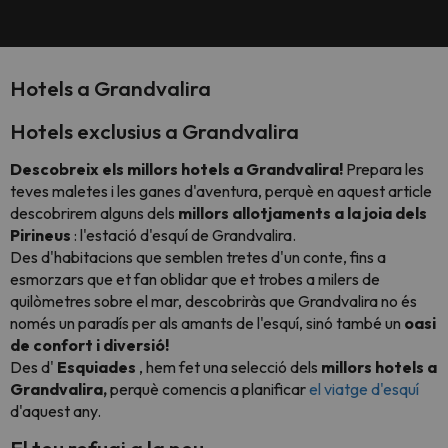
Hotels a Grandvalira
Hotels exclusius a Grandvalira
Descobreix els millors hotels a Grandvalira!
Prepara les
teves maletes i les ganes d'aventura, perquè en aquest article
descobrirem alguns dels
millors allotjaments a la joia dels
Pirineus
: l'estació d'esquí de Grandvalira.
Des d'habitacions que semblen tretes d'un conte, fins a
esmorzars que et fan oblidar que et trobes a milers de
quilòmetres sobre el mar, descobriràs que Grandvalira no és
només un paradís per als amants de l'esquí, sinó també un
oasi
de confort i diversió!
Des d'
Esquiades
, hem fet una selecció dels
millors hotels a
Grandvalira,
perquè comencis a planificar
el viatge d'esquí
d'aquest any.