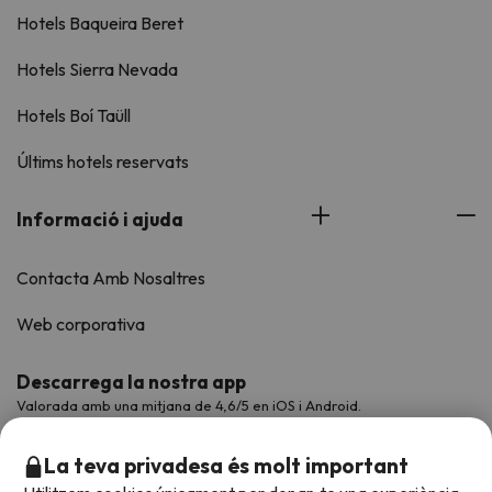
Hotels Baqueira Beret
Hotels Sierra Nevada
Hotels Boí Taüll
Últims hotels reservats
Informació i ajuda
Contacta Amb Nosaltres
Web corporativa
Descarrega la nostra app
Valorada amb una mitjana de 4,6/5 en iOS i Android.
La teva privadesa és molt important