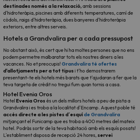
destinades només a la relaxació,
amb sessions
d'hidroteràpia, piscines amb diferents temperatures, camí de
còdols, raigs d'hidroteràpia, dues banyeres d'hidroteràpia
exteriors, entre altres serveis.
Hotels a Grandvalira per a cada pressupost
No obstant això, és cert que hi ha moltes persones que no ens
podem permetre malbaratar tots els nostres diners a les
vacances. No et preocupis!
Grandvalira té ofertes
d'allotjaments per a tot tipus
i t'ho demostrarem
presentant-te els hotels més barats que t'ajudaran a fer que la
teva targeta de crèdit no tregui fum quan tornis a casa.
Hotel Evenia Oros
Hotel
Evenia Oros
és un dels millors hotels a peu de pista a
Grandvalira i es troba a la localitat d'Encamp. Aquest poble té
accés directe a les pistes d´esquí
de Grandvalira
mitjançant el Funicamp que es troba a 400 metres del mateix
hotel. Podràs sortir de la teva habitació amb els esquís posats!
L'establiment disposa de recepció 24 hores,
servei