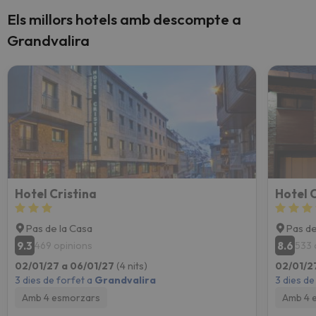
Els millors hotels amb descompte a
Grandvalira
Hotel Cristina
Hotel 
Pas de la Casa
Pas de
9.3
8.6
469 opinions
533 
02/01/27 a 06/01/27
(4 nits)
02/01/2
3 dies de forfet a
Grandvalira
3 dies de
Amb 4 esmorzars
Amb 4 