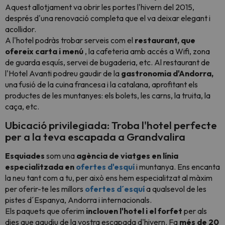
Aquest allotjament va obrir les portes l'hivern del 2015,
després d'una renovació completa que el va deixar elegant i
acollidor.
A l'hotel podràs trobar serveis com el
restaurant, que
ofereix carta i menú
, la cafeteria amb accés a Wifi, zona
de guarda esquís, servei de bugaderia, etc. Al restaurant de
l'Hotel Avanti podreu gaudir de la
gastronomia d'Andorra,
una fusió de la cuina francesa i la catalana, aprofitant els
productes de les muntanyes: els bolets, les carns, la truita, la
caça, etc.
Ubicació privilegiada: Troba l'hotel perfecte
per a la teva escapada a Grandvalira
Esquiades
som una
agència de viatges en línia
especialitzada en
ofertes d'esquí
i muntanya. Ens encanta
la neu tant com a tu, per això ens hem especialitzat al màxim
per oferir-te les millors
ofertes d´esquí
a qualsevol de les
pistes d´Espanya, Andorra i internacionals.
Els paquets que oferim
inclouen l'hotel i el forfet
per als
dies que gaudiu de la vostra escapada d'hivern
. Fa
més de 20