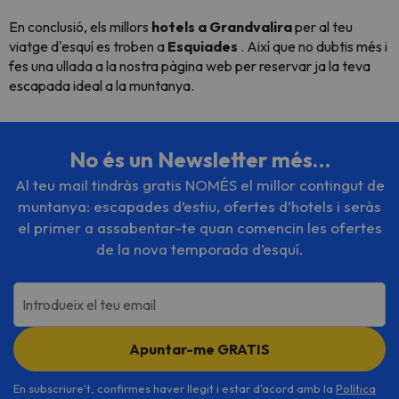
En conclusió, els millors
hotels a Grandvalira
per al teu
viatge d'esquí es troben a
Esquiades
. Així que no dubtis més i
fes una ullada a la nostra pàgina web per reservar ja la teva
escapada ideal a la muntanya.
No és un Newsletter més…
Al teu mail tindràs gratis NOMÉS el millor contingut de
muntanya: escapades d’estiu, ofertes d’hotels i seràs
el primer a assabentar-te quan comencin les ofertes
de la nova temporada d’esquí.
Introdueix el teu email
Apuntar-me GRATIS
En subscriure't, confirmes haver llegit i estar d'acord amb la
Política