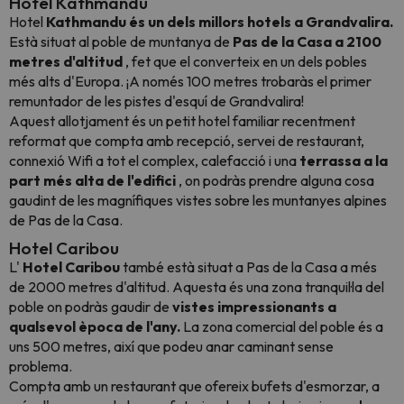
Hotel Kathmandu
Hotel
Kathmandu és un dels millors hotels a Grandvalira.
Està situat al poble de muntanya de
Pas de la Casa a 2100
metres d'altitud
, fet que el converteix en un dels pobles
més alts d'Europa. ¡A només 100 metres trobaràs el primer
remuntador de les pistes d'esquí de Grandvalira!
Aquest allotjament és un petit hotel familiar recentment
reformat que compta amb recepció, servei de restaurant,
connexió Wifi a tot el complex, calefacció i una
terrassa a la
part més alta de l'edifici
, on podràs prendre alguna cosa
gaudint de les magnífiques vistes sobre les muntanyes alpines
de Pas de la Casa.
Hotel Caribou
L'
Hotel Caribou
també està situat a Pas de la Casa a més
de 2000 metres d'altitud. Aquesta és una zona tranquil·la del
poble on podràs gaudir de
vistes impressionants a
qualsevol època de l'any.
La zona comercial del poble és a
uns 500 metres, així que podeu anar caminant sense
problema.
Compta amb un restaurant que ofereix bufets d'esmorzar, a