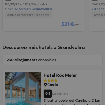
06/12/26 a 11/12/26
(5 nits)
06/12/26
4 dies de forfet a
Grandvalira
4 dies de
Amb 5 esmorzars + 5 sopars
Amb 5 
521 €
/pers.
Descobreix més hotels a Grandvalira
1230
allotjaments
disponibles
Hotel Roc Meler
Canillo
9.1
828 opinions
Situat al poble del Canillo, a 2 km