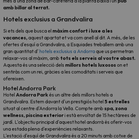
més d'una zona de bar-cafeteria a la planta baixa i un
pub
amb billar al terrat.
Hotels exclusius a Grandvalira
Si ets dels que busca el
màxim confort i luxe a les
vacances,
aquest apartat et va com anell al dit
. A més, de les
ofertes d'esquí a Grandvalira, a Esquiades treballem amb una
gran quantitat d'
hotels exclusius a Andorra
que us permetran
relaxar-vos al màxim, amb
tots els serveis al vostre abast.
Aquesta és una selecció dels
millors hotels luxosos
on et
sentiràs com un rei, gràcies a les comoditats i serveis que
ofereixen.
Hotel Andorra Park
Hotel
Andorra Park
és un altre dels millors hotels a
Grandvalira. Estem davant d'un prestigiós hotel
5 estrelles
situat al centre d'Andorra la Vella. Compte amb
spa, zona
wellness, piscina exterior
i està envoltat de 15 hectàrees de
jardí
. L'objectiu principal d'aquest hotel andorrà és oferir-vos
una estada plena d'experiències relaxants.
L'estació d'esquí de Grandvalira és a 20 minuts amb cotxe de