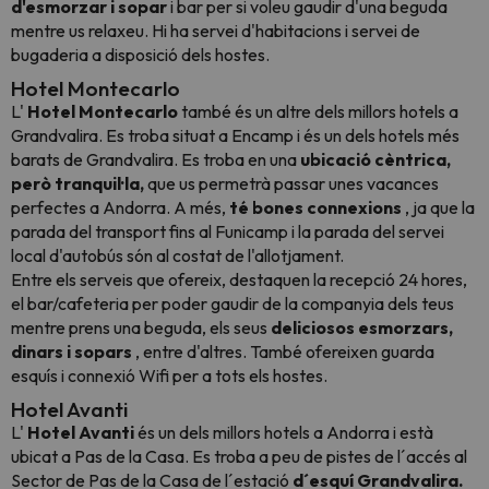
d'esmorzar i sopar
i bar per si voleu gaudir d'una beguda
mentre us relaxeu. Hi ha servei d'habitacions i servei de
bugaderia a disposició dels hostes.
Hotel Montecarlo
L'
Hotel Montecarlo
també és un altre dels millors hotels a
Grandvalira. Es troba situat a Encamp i és un dels hotels més
barats de Grandvalira. Es troba en una
ubicació cèntrica,
però tranquil·la,
que us permetrà passar unes vacances
perfectes a Andorra. A més,
té bones connexions
, ja que la
parada del transport fins al Funicamp i la parada del servei
local d'autobús són al costat de l'allotjament.
Entre els serveis que ofereix, destaquen la recepció 24 hores,
el bar/cafeteria per poder gaudir de la companyia dels teus
mentre prens una beguda, els seus
deliciosos esmorzars,
dinars i sopars
, entre d'altres. També ofereixen guarda
esquís i connexió Wifi per a tots els hostes.
Hotel Avanti
L'
Hotel Avanti
és un dels millors hotels a Andorra i està
ubicat a Pas de la Casa. Es troba a peu de pistes de l´accés al
Sector de Pas de la Casa de l´estació
d´esquí Grandvalira.