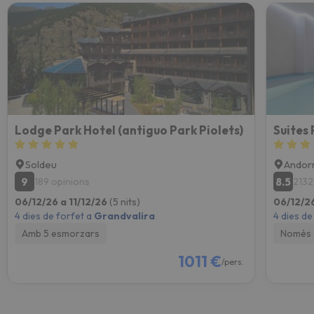
Lodge Park Hotel (antiguo Park Piolets)
Suites
Soldeu
Andorr
9
8.5
189 opinions
2132
06/12/26 a 11/12/26
(5 nits)
06/12/26
4 dies de forfet a
Grandvalira
4 dies de
Amb 5 esmorzars
Només 
1011 €
/pers.