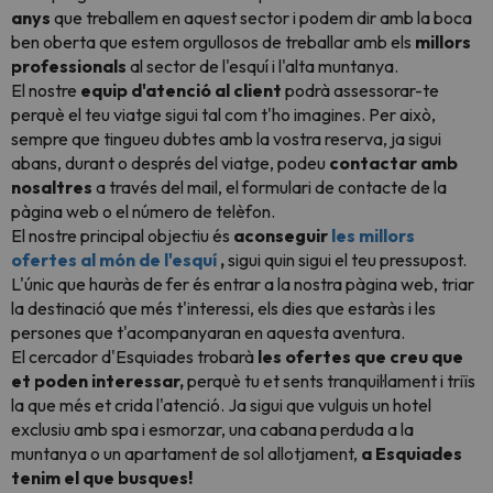
anys
que treballem en aquest sector i podem dir amb la boca
ben oberta que estem orgullosos de treballar amb els
millors
professionals
al sector de l'esquí i l'alta muntanya.
El nostre
equip d'atenció al client
podrà assessorar-te
perquè el teu viatge sigui tal com t'ho imagines. Per això,
sempre que tingueu dubtes amb la vostra reserva, ja sigui
abans, durant o després del viatge, podeu
contactar amb
nosaltres
a través del mail, el formulari de contacte de la
pàgina web o el número de telèfon.
El nostre principal objectiu és
aconseguir
les millors
ofertes al món de l'esquí
,
sigui quin sigui el teu pressupost
.
L'únic que hauràs de fer és entrar a la nostra pàgina web, triar
la destinació que més t'interessi, els dies que estaràs i les
persones que t'acompanyaran en aquesta aventura.
El cercador d'Esquiades trobarà
les ofertes que creu que
et poden interessar,
perquè tu et sents tranquil·lament i triïs
la que més et crida l'atenció. Ja sigui que vulguis un hotel
exclusiu amb spa i esmorzar, una cabana perduda a la
muntanya o un apartament de sol allotjament,
a Esquiades
tenim el que busques!