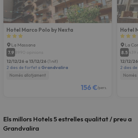
Hotel Marco Polo by Nexta
Hotel 
La Massana
La Cor
7.9
8.5
8990 opinions
439 
12/12/26 a 13/12/26
(1 nit)
12/12/26
2 dies de forfet a
Grandvalira
2 dies de
Només allotjament
Només 
156 €
/pers.
Els millors Hotels 5 estrelles qualitat / preu a
Grandvalira