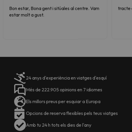
Bon estar, Bona gent i sitúales al centre. Vam
tracte
estar molt a gust.
24 anys d'experiència en viatges d'esquí
Més de 222.905 opinions en 7 idiomes
Els millors preus per esquiar a Europa
Opcions de reserva flexibles pels teus viatges
Amb tu 24 h tots els dies de l'any