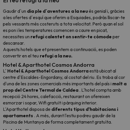
El teu refugi a la neu
Gaudir d´un
dia ple d´aventures a la neu
és genial i, gràcies
a les ofertes d´esquí que oferim a Esquiades, podràs lliscar-te
pels vessants més costeruts a tota velocitat. Però quan el sol
es pon i les temperatures comencen a caure en picat,
necessites un
refugi calentet on sentir-te còmode
per
descansar.
Aquests hotels que et presentem a continuació, es poden
convertir en el teu
refugi a la neu.
Hotel & Aparthotel Cosmos Andorra
L'
Hotel & Aparthotel Cosmos Andorra
està ubicat al
centre d'Escaldes-Engordany, al costat del riu. Es troba al cor
d'una de les zones comercials més importants del país i
molt a
prop del Centre Termal de Caldea
. L'hotel compta amb
recepció 24 hores, calefacció, restaurant on ofereixen
esmorzar i sopar, Wifi gratuït i pàrquing interior.
L'Aparthotel disposa de
diferents tipus d'habitacions i
apartaments
. A més, durant l'estiu podreu gaudir de la
Piscina de Muntanya de forma completament gratuïta.