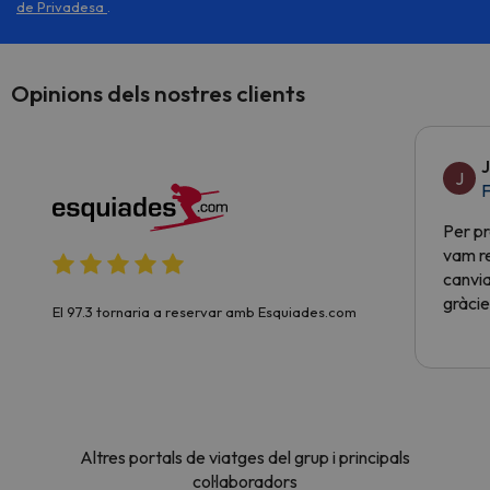
de Privadesa
.
Opinions dels nostres clients
J
J
F
Per pr
vam re
canvia
gràcie
El 97.3 tornaria a reservar amb Esquiades.com
Altres portals de viatges del grup i principals
col·laboradors