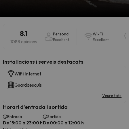
8.1
Personal
Wi-Fi
Excel·lent
Excel·lent
1088 opinions
Instal·lacions i serveis destacats
Wifi i Internet
Guardaesquís
Veure tots
Horari d'entrada i sortida
Entrada
Sortida
De 15:00 a 23:00 h
De 00:00 a 12:00 h