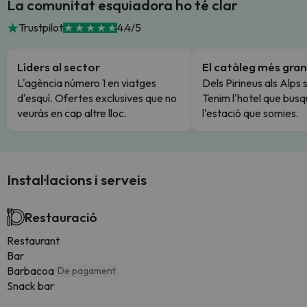
La comunitat esquiadora ho té clar
Trustpilot
4.4/5
Líders al sector
El catàleg més gran
L'agència número 1 en viatges
Dels Pirineus als Alps 
d'esquí. Ofertes exclusives que no
Tenim l'hotel que busq
veuràs en cap altre lloc.
l'estació que somies.
Instal·lacions i serveis
Restauració
Restaurant
Bar
Barbacoa
De pagament
Snack bar