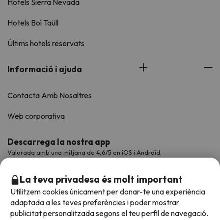
Hotels Sierra Nevada
Hotels Boí Taüll
Últims hotels reservats
Informació i ajuda
Contacta Amb Nosaltres
Web corporativa
Descarrega la nostra app
Valorada amb una mitjana de 4,6/5 en iOS i Android.
La teva privadesa és molt important
Utilitzem cookies únicament per donar-te una experiència
adaptada a les teves preferències i poder mostrar
publicitat personalitzada segons el teu perfil de navegació.