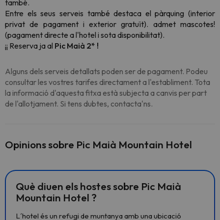
també.
Entre els seus serveis també destaca el pàrquing (interior
privat de pagament i exterior gratuït). admet mascotes!
(pagament directe a l'hotel i sota disponibilitat).
¡¡ Reserva ja al
Pic Maià 2*
!
Alguns dels serveis detallats poden ser de pagament. Podeu
consultar les vostres tarifes directament a l'establiment. Tota
la informació d'aquesta fitxa està subjecta a canvis per part
de l'allotjament. Si tens dubtes, contacta'ns.
Opinions sobre Pic Maià Mountain Hotel
Què diuen els hostes sobre Pic Maià
Mountain Hotel ?
L´hotel és un refugi de muntanya amb una ubicació