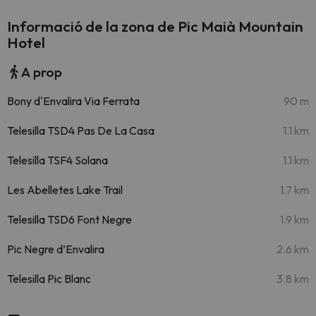
Informació de la zona de Pic Maià Mountain
Hotel
A prop
Bony d'Envalira Via Ferrata
90 m
Telesilla TSD4 Pas De La Casa
1.1 km
Telesilla TSF4 Solana
1.1 km
Les Abelletes Lake Trail
1.7 km
Telesilla TSD6 Font Negre
1.9 km
Pic Negre d’Envalira
2.6 km
Telesilla Pic Blanc
3.8 km