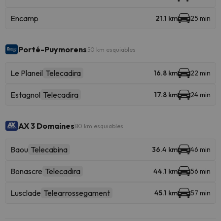
Encamp
21.1 km
25 min
Porté-Puymorens
50 km esquiables
Le Planeil
Telecadira
16.8 km
22 min
Estagnol
Telecadira
17.8 km
24 min
AX 3 Domaines
80 km esquiables
Baou
Telecabina
36.4 km
46 min
Bonascre
Telecadira
44.1 km
56 min
Lusclade
Telearrossegament
45.1 km
57 min