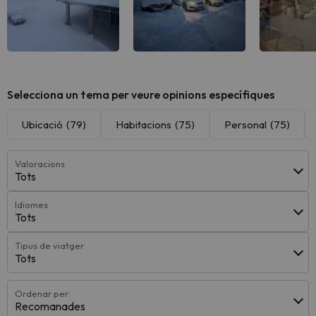
Veure totes
Veure totes
Veure
Selecciona un tema per veure opinions específiques
Ubicació
(79)
Habitacions
(75)
Personal
(75)
Valoracions
Tots
Idiomes
Tots
Tipus de viatger
Tots
Ordenar per:
Recomanades