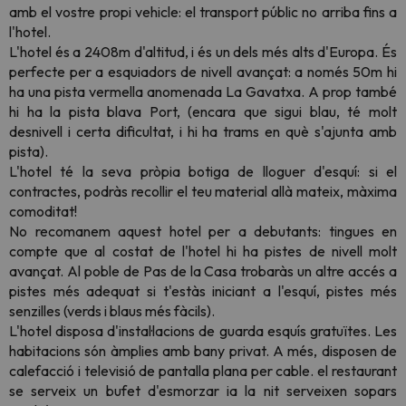
amb el vostre propi vehicle: el transport públic no arriba fins a
l'hotel.
L'hotel és a 2408m d'altitud, i és un dels més alts d'Europa. És
perfecte per a esquiadors de nivell avançat: a només 50m hi
ha una pista vermella anomenada La Gavatxa. A prop també
hi ha la pista blava Port, (encara que sigui blau, té molt
desnivell i certa dificultat, i hi ha trams en què s'ajunta amb
pista).
L'hotel té la seva pròpia botiga de lloguer d'esquí: si el
contractes, podràs recollir el teu material allà mateix, màxima
comoditat!
No recomanem aquest hotel per a debutants: tingues en
compte que al costat de l'hotel hi ha pistes de nivell molt
avançat. Al poble de Pas de la Casa trobaràs un altre accés a
pistes més adequat si t'estàs iniciant a l'esquí, pistes més
senzilles (verds i blaus més fàcils).
L'hotel disposa d'instal·lacions de guarda esquís gratuïtes. Les
habitacions són àmplies amb bany privat. A més, disposen de
calefacció i televisió de pantalla plana per cable. el restaurant
se serveix un bufet d'esmorzar ia la nit serveixen sopars