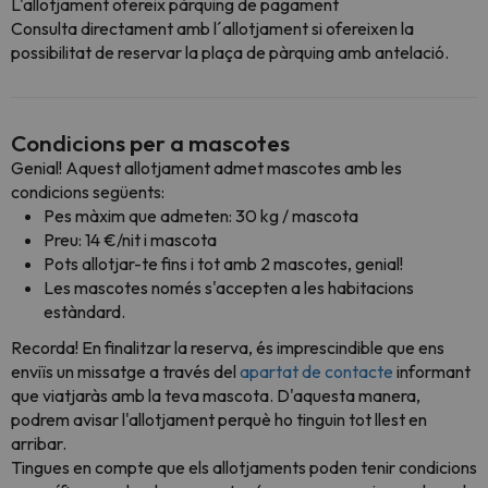
L'allotjament ofereix pàrquing de pagament
Consulta directament amb l´allotjament si ofereixen la
possibilitat de reservar la plaça de pàrquing amb antelació.
Condicions per a mascotes
Genial! Aquest allotjament admet mascotes amb les
condicions següents:
Pes màxim que admeten: 30 kg / mascota
Preu: 14 €/nit i mascota
Pots allotjar-te fins i tot amb 2 mascotes, genial!
Les mascotes només s'accepten a les habitacions
estàndard.
Recorda! En finalitzar la reserva, és imprescindible que ens
enviïs un missatge a través del
apartat de contacte
informant
que viatjaràs amb la teva mascota. D'aquesta manera,
podrem avisar l'allotjament perquè ho tinguin tot llest en
arribar.
Tingues en compte que els allotjaments poden tenir condicions