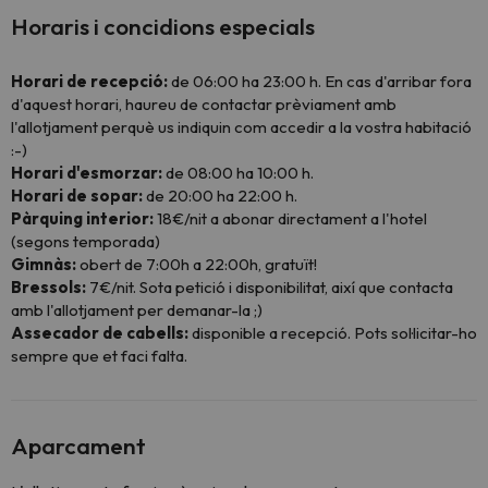
Horaris i concidions especials
Horari de recepció:
de 06:00 ha 23:00 h. En cas d'arribar fora
d'aquest horari, haureu de contactar prèviament amb
l'allotjament perquè us indiquin com accedir a la vostra habitació
:-)
Horari d'esmorzar:
de 08:00 ha 10:00 h.
Horari de sopar:
de 20:00 ha 22:00 h.
Pàrquing interior:
18€/nit a abonar directament a l'hotel
(segons temporada)
Gimnàs:
obert de 7:00h a 22:00h, gratuït!
Bressols:
7€/nit. Sota petició i disponibilitat, així que contacta
amb l'allotjament per demanar-la ;)
Assecador de cabells:
disponible a recepció. Pots sol·licitar-ho
sempre que et faci falta.
Aparcament