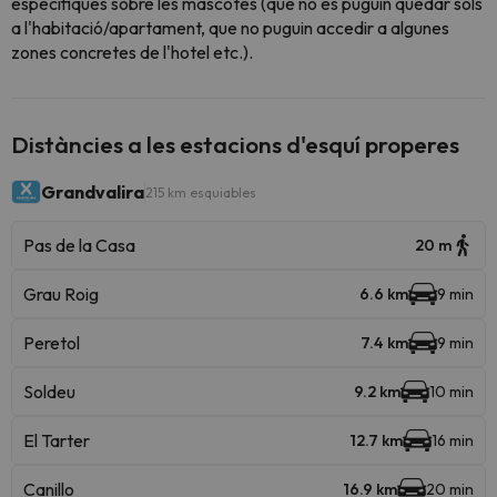
específiques sobre les mascotes (que no es puguin quedar sols
a l'habitació/apartament, que no puguin accedir a algunes
zones concretes de l'hotel etc.).
Distàncies a les estacions d'esquí properes
Grandvalira
215 km esquiables
Pas de la Casa
20 m
Grau Roig
6.6 km
9 min
Peretol
7.4 km
9 min
Soldeu
9.2 km
10 min
El Tarter
12.7 km
16 min
Canillo
16.9 km
20 min