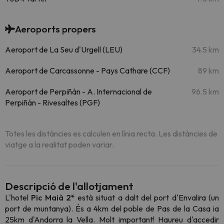
Aeroports propers
Aeroport de La Seu d'Urgell (LEU)
34.5 km
Aeroport de Carcassonne - Pays Cathare (CCF)
89 km
Aeroport de Perpiñán - A. Internacional de
96.5 km
Perpiñán - Rivesaltes (PGF)
Totes les distàncies es calculen en línia recta. Les distàncies de
viatge a la realitat poden variar.
Descripció de l'allotjament
L'hotel
Pic Maià 2*
està situat a dalt del port d'Envalira (un
port de muntanya). És a 4km del poble de Pas de la Casa ia
25km d'Andorra la Vella. Molt important! Haureu d'accedir