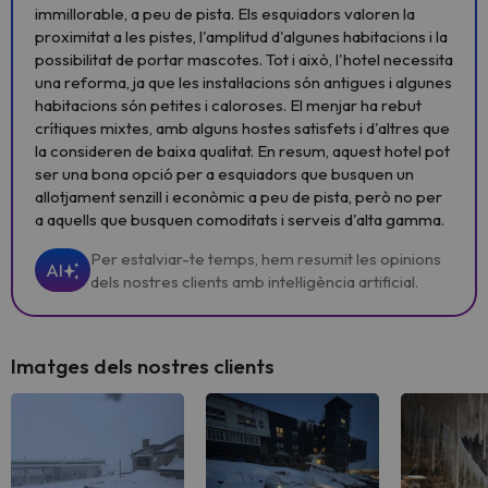
immillorable, a peu de pista. Els esquiadors valoren la
proximitat a les pistes, l'amplitud d'algunes habitacions i la
possibilitat de portar mascotes. Tot i això, l'hotel necessita
una reforma, ja que les instal·lacions són antigues i algunes
habitacions són petites i caloroses. El menjar ha rebut
crítiques mixtes, amb alguns hostes satisfets i d'altres que
la consideren de baixa qualitat. En resum, aquest hotel pot
ser una bona opció per a esquiadors que busquen un
allotjament senzill i econòmic a peu de pista, però no per
a aquells que busquen comoditats i serveis d'alta gamma.
Per estalviar-te temps, hem resumit les opinions
AI
dels nostres clients amb intel·ligència artificial.
Imatges dels nostres clients