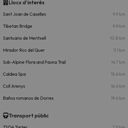
Llocs d'interès
Sant Joan de Caselles
9.9 km
Tibetan Bridge
9.9 km
Santuario de Meritxell
10.8 km
Mirador Roc del Quer
11.1 km
Sub-Alpine Flora and Fauna Trail
14.7 km
Caldea Spa
15.4 km
Coll Arenys
16.4 km
Baños romanos de Dorres
19.6 km
Transport públic
TSD4 Tarter
7.5 km