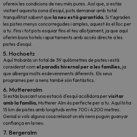
ofereix les condicions de neu més pures. Així que, si estàs
visitant aquesta zona d'esquí, pots demanar amb total
tranquil·litat sabent que
la neu està garantida.
Si t'agraden
les pistes menys concorregudes i amples, aquest és el lloc per
a tu. Fins i tot pots esquiar fins el teu allotjament, ja que aquí
oferim bons hotels i apartaments amb accés directe a les
pistes d'esquí.
5. Hochoetz
Aquí trobaràs un total de 39 quilòmetres de pistes i està
considerat com
el paradís hivernal per a les famílies,
ja
que alberga molts esdeveniments diferents. Els seus
programes per a nens també són fantàstics.
6. Muttereralm
Si estàs buscant una estació d'esquí acollidora per
visitar
amb la família,
Mutterer Alm és perfecte per a tu. Aquí hi ha
15 km de pistes amb longituds entre 700 i 4.200 metres.
Genial si vols alguna cosa relaxat on els nens puguin guanyar
confiança en la neu.
7. Bergeralm