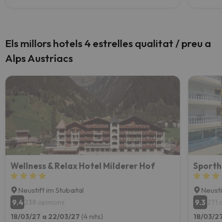
Els millors hotels 4 estrelles qualitat / preu a
Alps Austríacs
Wellness & Relax Hotel Milderer Hof
Sporth
Neustift im Stubaital
Neusti
9.4
9.3
238 opinions
271 
18/03/27 a 22/03/27
(4 nits)
18/03/2