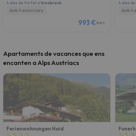
4 dies de forfet a
Innsbruck
4 dies de
Amb 4 esmorzars
Amb 4 
993 €
/pers.
Apartaments de vacances que ens
encanten a Alps Austríacs
Ferienwohnungen Haid
Funerh