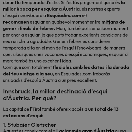
durant la temporada d'estiu. Si t'estàs preguntant quina és
la
millor època per esquiar a Àustria,
els nostres experts
d'esquí i snowboard a
Esquiades.com et
recomanen
esquiar en qualsevol moment entre
mitjans de
gener i finals de febrer.
Març també pot ser un bon moment
per anar a esquiar, ja que pots trobar excel·lents condicions de
neu i un clima agradable. Gener i febrer es consideren
temporada alta en el món de l'esquí i l'snowboard, de manera
que, si busques unes vacances d'esquí econòmiques, esquiar al
març també és una excel·lent idea.
Com que som totalment
flexibles amb les dates i la durada
del teu viatge a la neu,
en Esquiades.com trobaràs
uns
packs
d'esquí a Àustria a un preu excel·lent.
Innsbruck, la millor destinació d'esquí
d'Àustria. Per què?
La capital de l'Tirol també ofereix accés a
un total de 13
estacions d'esquí:
1. Stubaier Gletscher
Aquest es coneix com el g
Laciar més gran d'Àustria
a una