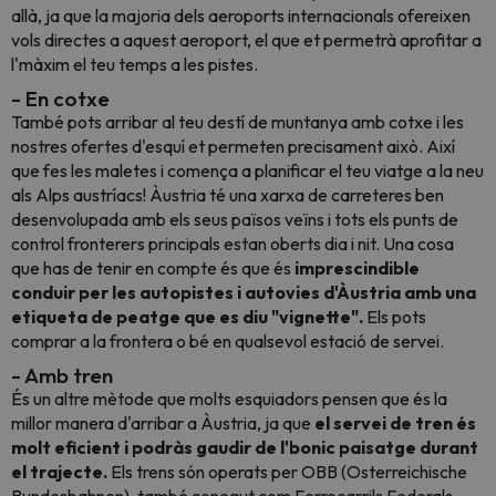
allà, ja que la majoria dels aeroports internacionals ofereixen
vols directes a aquest aeroport, el que et permetrà aprofitar a
l'màxim el teu temps a les pistes.
- En cotxe
També pots arribar al teu destí de muntanya amb cotxe i les
nostres ofertes d'esquí et permeten precisament això. Així
que fes les maletes i comença a planificar el teu viatge a la neu
als Alps austríacs! Àustria té una xarxa de carreteres ben
desenvolupada amb els seus països veïns i tots els punts de
control fronterers principals estan oberts dia i nit. Una cosa
que has de tenir en compte és que és
imprescindible
conduir per les autopistes i autovies d'Àustria amb una
etiqueta de peatge que es diu "vignette".
Els pots
comprar a la frontera o bé en qualsevol estació de servei.
- Amb tren
És un altre mètode que molts esquiadors pensen que és la
millor manera d'arribar a Àustria, ja que
el servei de tren és
molt eficient i podràs gaudir de l'bonic paisatge durant
el trajecte.
Els trens són operats per OBB (Osterreichische
Bundesbahnen), també conegut com Ferrocarrils Federals