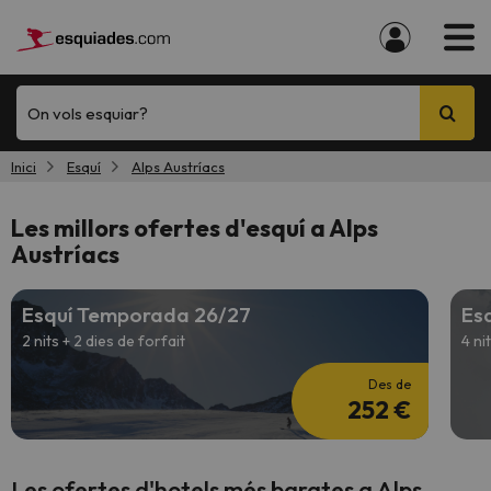
On vols esquiar?
Inici
Esquí
Alps Austríacs
Les millors ofertes d'esquí a Alps
Austríacs
Esquí Temporada 26/27
Es
2 nits + 2 dies de forfait
4 ni
Des de
252 €
Les ofertes d'hotels més barates a Alps