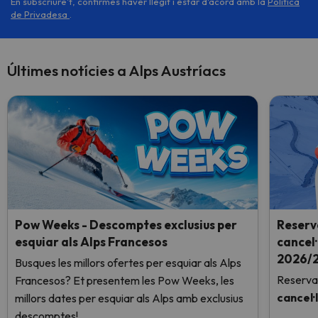
En subscriure't, confirmes haver llegit i estar d'acord amb la
Política
de Privadesa
.
Últimes notícies a Alps Austríacs
Pow Weeks - Descomptes exclusius per
Reserv
esquiar als Alps Francesos
cancel·
2026/2
Busques les millors ofertes per esquiar als Alps
Reserva
Francesos? Et presentem les Pow Weeks, les
cancel·
millors dates per esquiar als Alps amb exclusius
descomptes!