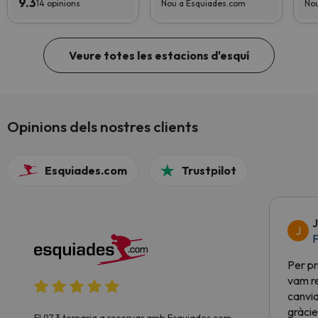
9.3
14 opinions
Nou a Esquiades.com
Nou
Veure totes les estacions d'esquí
Opinions dels nostres clients
Esquiades.com
Trustpilot
J
J
F
Per pr
vam re
canvia
gràcie
El 97.3 tornaria a reservar amb Esquiades.com