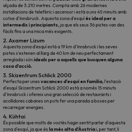
alçada de 3.210 metres. Compta amb 26 modernes
instal·lacions de telefèric i ascensor i està a uns 45 minuts amb
cotxe d'Innsbruck. Aquesta zona d'esquí
és ideal per a
intermedis i principiants,
ja que els seus 36 pistes van des
fàcils fins a una mica més exigents.
2. Axamer Lizum
Aquesta zona d'esquí està a 19 km d'Innsbruck i les seves
pistes s'estenen al llarg de 40 km de neu perfectament
arreglada i són
ideals per a aquells que busquen alguna
cosa d'acció.
3. Skizentrum Schlick 2000
Perfecta per unes
vacances d'esquí en família,
l'estació
d'esquí Skizentrum Schlick 2000 està a només 15 minuts
d'Innsbruck i ofereix una gran selecció de restaurants i
acollidores cabanes on pots fer una parada a boxes per
recarregar energies.
4. Kühtai
És possible que molts de vostès hagin sentit parlar d'aquesta
zona d'esquí, ja que és
la més alta d'Àustria
i, per tant, li