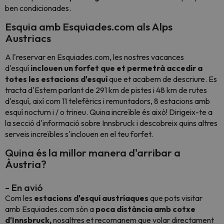
ben condicionades.
Esquia amb Esquiades.com als Alps
Austriacs
A l'reservar en Esquiades.com, les nostres vacances
d'esquí
inclouen un forfet que et permetrà accedir a
totes les estacions d'esquí
que et acabem de descriure. Es
tracta d'Estem parlant de 291 km de pistes i 48 km de rutes
d'esquí, així com 11 telefèrics i remuntadors, 8 estacions amb
esquí nocturn i / o trineu. Quina increïble és això! Dirigeix-te a
la secció d'informació sobre Innsbruck i descobreix quins altres
serveis increïbles s'inclouen en el teu forfet.
Quina és la millor manera d'arribar a
Àustria?
- En avió
Com les
estacions d'esquí austríaques
que pots visitar
amb Esquiades.com són a
poca distància amb cotxe
d'Innsbruck,
nosaltres et recomanem que volar directament