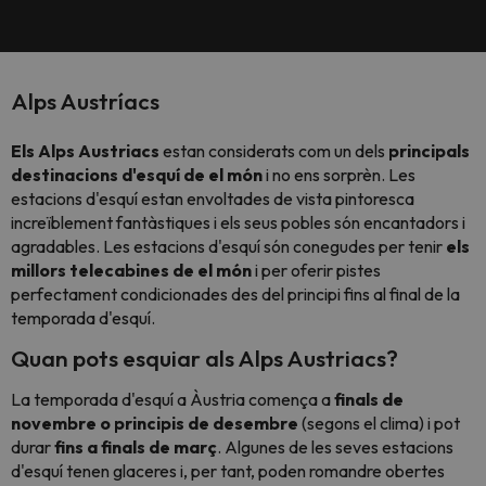
Alps Austríacs
Els Alps Austriacs
estan considerats com un dels
principals
destinacions d'esquí de el món
i no ens sorprèn. Les
estacions d'esquí estan envoltades de vista pintoresca
increïblement fantàstiques i els seus pobles són encantadors i
agradables. Les estacions d'esquí són conegudes per tenir
els
millors telecabines de el món
i per oferir pistes
perfectament condicionades des del principi fins al final de la
temporada d'esquí.
Quan pots esquiar als Alps Austriacs?
La temporada d'esquí a Àustria comença a
finals de
novembre o principis de desembre
(segons el clima) i pot
durar
fins a finals de març
. Algunes de les seves estacions
d'esquí tenen glaceres i, per tant, poden romandre obertes