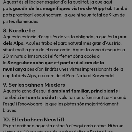
Aquest és el lloc per esquiar d'alta qualitat, ja que aquí
pots
gaudir de les magnífiques vistes de Wipptal.
També
pots practicar l'esquí nocturn, ja que hi ha un total de 9 km de
pistes il·luminades.
8. Nordkette
Aquesta estació d'esquí és de visita obligada ja que és
la joia
dels Alps.
Aquí es troba el parc natural més gran d'Àustria,
situat molt a prop de el casc antic. Aquesta zona d'esquí és a
20 minuts d'Innsbruck i el forfet et dóna accés a
la
Seegrubenbahn que et portarà al cim de la
muntanya
des d'on tindràs unes vistes impressionants de la
capital dels Alps, així com de el Parc Natural Karwendel.
9. Serlesbahnen Mieders
Aquesta zona d'esquí
d'ambient familiar, principiants
i
també
si et sents oxidat
i vols tornar a familiaritzar-te amb
l'esquí i l'snowboard, ja que les pistes són majoritàriament
blaves.
10. Elferbahnen Neustift
Es pot arribar a aquesta estació d'esquí amb cotxe. Hi ha un
viatge de 20 minuts des de Innsbruck fins a l'estació de