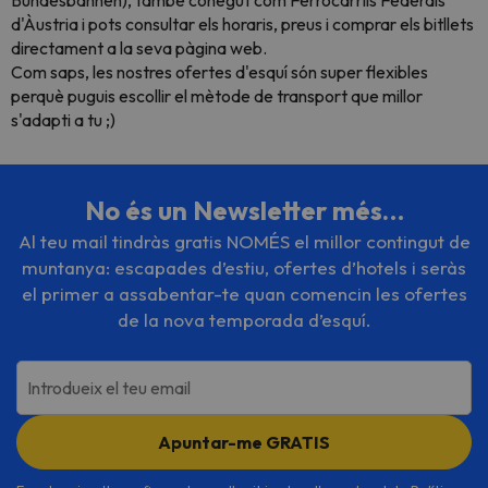
d'Àustria i pots consultar els horaris, preus i comprar els bitllets
directament a la seva pàgina web.
Com saps, les nostres ofertes d'esquí són super flexibles
perquè puguis escollir el mètode de transport que millor
s'adapti a tu ;)
No és un Newsletter més…
Al teu mail tindràs gratis NOMÉS el millor contingut de
muntanya: escapades d’estiu, ofertes d’hotels i seràs
el primer a assabentar-te quan comencin les ofertes
de la nova temporada d’esquí.
Introdueix el teu email
Apuntar-me GRATIS