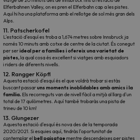
Elferbahnen Valley, on es pren el Elferbahn cap a les pistes.
Aquí hi ha una plataforma amb el rellotge de sol més gran dels
Alps.
11. Patscherkofel
L'estació d'esquí es troba a 1,674 metres sobre Innsbruck ja
només 10 minuts amb cotxe de centre de la ciutat. És conegut
per ser
ideal per a famílies i ofereix una varietat de
pistes,
la qual cosa és excel·lent si viatges amb esquiadors
i
riders
de diferents nivells.
12. Rangger Köpfl
Aquesta estació d'esquí és el que voldrà trobar si estàs
buscant passar
uns moments inoblidables amb amics i la
família.
Els recorreguts van de nivell fàcil a mitjà al llarg d'un
total de 17 quilòmetres. Aquí també trobaràs una pista de
trineu de 10 km!
13. Glungezer
Aquesta estació d'esquí és nova des de la temporada
2020/2021. Si esquies aquí, tindràs l'oportunitat de
contemplar el
bell paisatge
mentre descendeixes per pistes