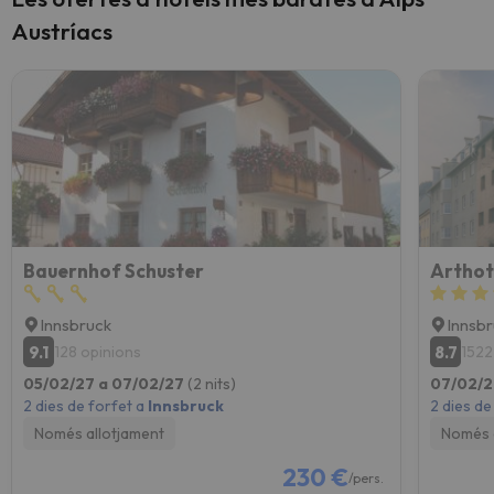
Austríacs
Bauernhof Schuster
Arthot
Innsbruck
Innsb
9.1
8.7
128 opinions
1522
05/02/27 a 07/02/27
(2 nits)
07/02/2
2 dies de forfet a
Innsbruck
2 dies de
Només allotjament
Només 
230 €
/pers.