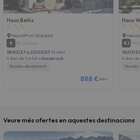
Haus Bellis
Haus W
Neustift im Stubaital
Neusti
9
9.1
88 opinions
169 
18/03/27 a 22/03/27
(4 nits)
18/03/2
4 dies de forfet a
Innsbruck
4 dies de
Només allotjament
Només 
888 €
/pers.
Veure més ofertes en aquestes destinacions