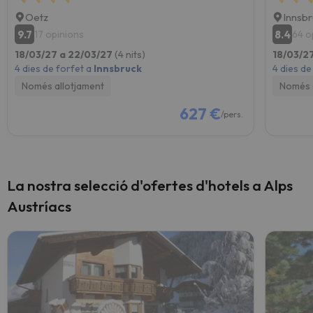
Oetz
Innsb
9.7
8.4
17 opinions
64 o
18/03/27 a 22/03/27
(4 nits)
18/03/2
4 dies de forfet a
Innsbruck
4 dies de
Només allotjament
Només 
627 €
/pers.
La nostra selecció d'ofertes d'hotels a Alps
Austríacs