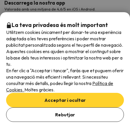
Descarrega la nostra app
Valorada amb una mitjana de 4,6/5 en iOS i Android.
La teva privadesa és molt important
Utilitzem cookies únicament per donar-te una experiència
adaptada a les teves preferències i poder mostrar
publicitat personalitzada segons el teu perfil de navegació.
Aquestes cookies ens ajuden a mostrar el contingut sobre
la base dels teus interessos i optimitzar la nostra web per a
tu.
En fer clic a "Acceptar i tancar", faràs que et puguem oferir
Acceptem
una navegació més eficient i rellevant. Si necessiteu
consultar més detalls, podeu llegir la nostra
Política de
Cookies.
Moltes gràcies.
Condicions generals
Acceptar i ocultar
Privadesa de dades
Política de cookies
Rebutjar
Viajes para ti S.L.U. Copyright © Esquiades.com 2002-2026