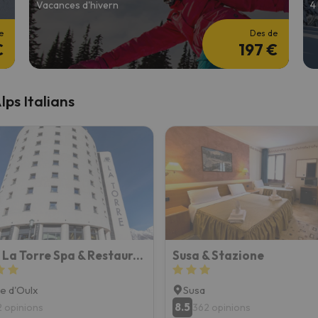
Vacances d'hivern
4
e
Des de
€
197 €
lps Italians
Hotel La Torre Spa & Restaurant
Susa & Stazione
e d'Oulx
Susa
8.5
2 opinions
362 opinions