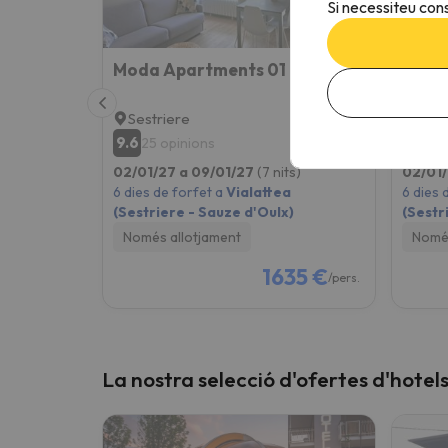
Si necessiteu cons
Moda Apartments 01
Sestriere
Oulx
9.6
9.3
25 opinions
79
02/01/27 a 09/01/27
(7 nits)
02/01/
6 dies de forfet a
Vialattea
6 dies 
(Sestriere - Sauze d'Oulx)
(Sestr
Només allotjament
Només
1635 €
/pers.
La nostra selecció d'ofertes d'hotels