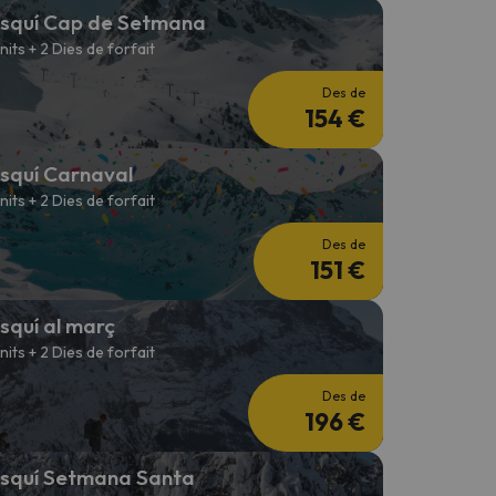
squí Cap de Setmana
 nits + 2 Dies de forfait
Des de
154 €
squí Carnaval
 nits + 2 Dies de forfait
Des de
151 €
squí al març
 nits + 2 Dies de forfait
Des de
196 €
squí Setmana Santa