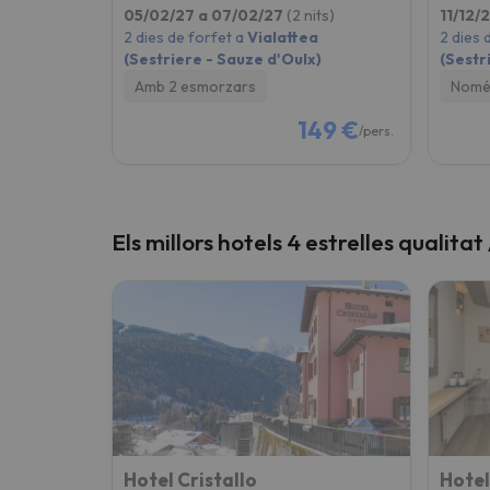
05/02/27 a 07/02/27
(2 nits)
11/12/
2 dies de forfet a
Vialattea
2 dies 
(Sestriere - Sauze d'Oulx)
(Sestr
Amb 2 esmorzars
Només
149 €
/pers.
Els millors hotels 4 estrelles qualitat
Hotel Cristallo
Hotel