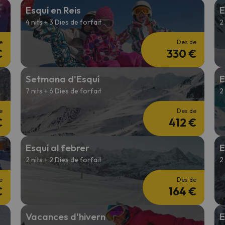
Esquí en Reis
E
4 nits + 3 Dies de forfait
2
el nord. Quan trobi la seva brúixola torna.
e
Des de
€
330 €
Setmana d'Esquí
E
7 nits + 6 Dies de forfait
2
e
Des de
€
412 €
Esquí al febrer
E
2 nits + 2 Dies de forfait
2
e
Des de
€
164 €
Vacances d'hivern
E