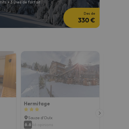
 nits + 3 Dies de forfait
Des de
330 €
Hermitage
Appartam
Sauze d'Oulx
Susa
6.6
8.6
46 opinions
11 opin