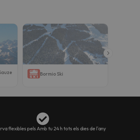
 Sauze
Ponte
Bormio Ski
(Adam
va flexibles pels
Amb tu 24 h tots els dies de l'any