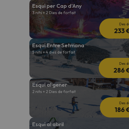
Esquí per Cap d'Any
3 nits + 2 Dies de forfait
Vaja! Sembla que el nostre cercador ha perdut 
Des d
233 
Esquí Entre Setmana
5 nits + 4 dies de forfait
Des d
286 
Esquí al gener
2 nits + 2 Dies de forfait
Des d
186 
Esquí al abril