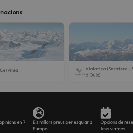
inacions
Vialattea (Sestriere -
Cervinia
d'Oulx)
pinions en 7
Els millors preus per esquiar a
Opcions de reser
Europa
teus viatges