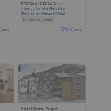
11/12/26 a 13/12/26
(2 nits)
07/02/27 
2 dies de forfet a
Vialattea
2 dies de fo
(Sestriere - Sauze d'Oulx)
(Sestriere
Només allotjament
Només all
€
170 €
/pers.
/pers.
Hotel Garni Pegrà
Mirella