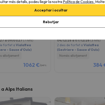
ultar més detalls, podeu llegir la nostra
Política de Cookies.
Moltes
Acceptar i ocultar
Residence Cascina Genzianella
appartamenti la ginestr
Rebutjar
Cesana Torinese
8.8
 opinions
29 opinions
27 a 09/01/27
(7 nits)
04/12/26 a 07/12/26
(3 nits)
de forfet a
Vialattea
2 dies de forfet a
Vialattea
iere - Sauze d'Oulx)
(Sestriere - Sauze d'Oulx)
 allotjament
Només allotjament
1062 €
384 
/pers.
 a Alps Italians