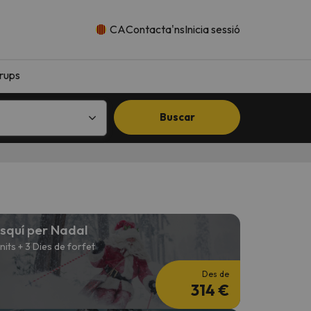
CA
Contacta'ns
Inicia sessió
rups
Buscar
squí per Nadal
 nits + 3 Dies de forfet
Des de
314 €