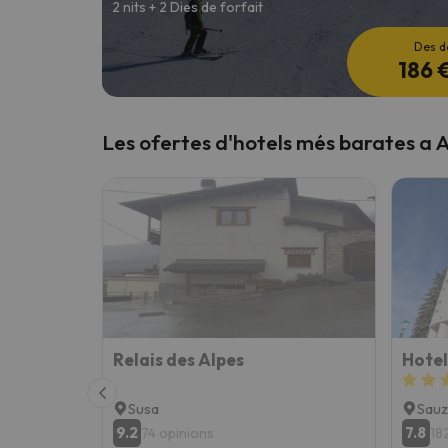
2 nits + 2 Dies de forfait
Des d
186 
Les ofertes d'hotels més barates a A
Relais des Alpes
Susa
Sauz
9.2
7.8
74 opinions
18