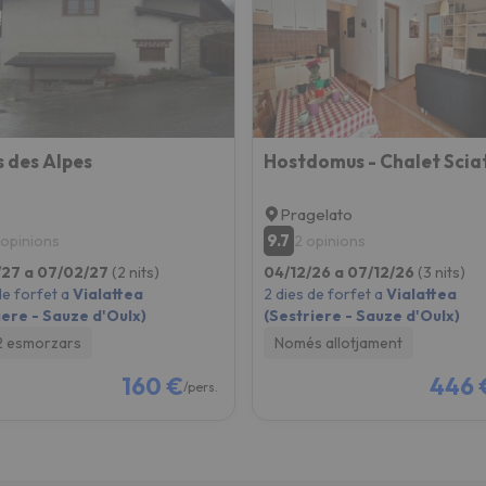
s des Alpes
Pragelato
9.7
 opinions
2 opinions
/27 a 07/02/27
(2 nits)
04/12/26 a 07/12/26
(3 nits)
de forfet a
Vialattea
2 dies de forfet a
Vialattea
iere - Sauze d'Oulx)
(Sestriere - Sauze d'Oulx)
2 esmorzars
Només allotjament
160 €
446 
/pers.