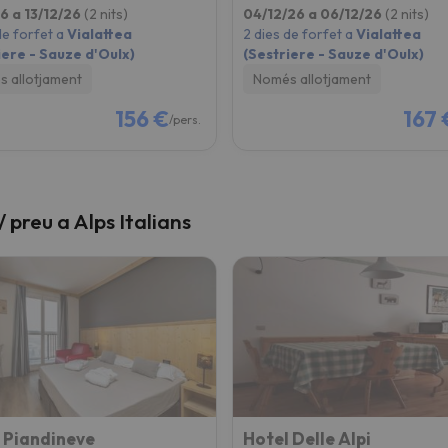
26 a 13/12/26
(2 nits)
04/12/26 a 06/12/26
(2 nits)
de forfet a
Vialattea
2 dies de forfet a
Vialattea
iere - Sauze d'Oulx)
(Sestriere - Sauze d'Oulx)
 allotjament
Només allotjament
156 €
167 
/pers.
 / preu a Alps Italians
 Piandineve
Hotel Delle Alpi