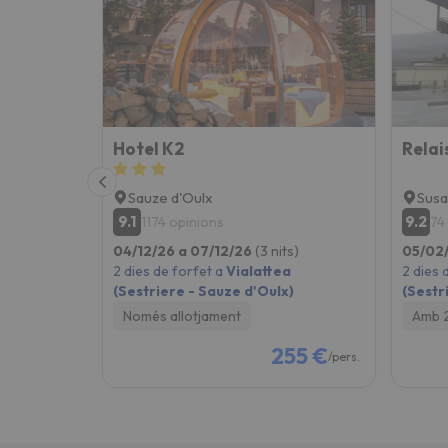
Hotel K2
Relai
Sauze d'Oulx
Susa
9.1
9.2
1174 opinions
74
04/12/26 a 07/12/26
(3 nits)
05/02
2 dies de forfet a
Vialattea
2 dies 
(Sestriere - Sauze d'Oulx)
(Sestr
Només allotjament
Amb 
255 €
/pers.