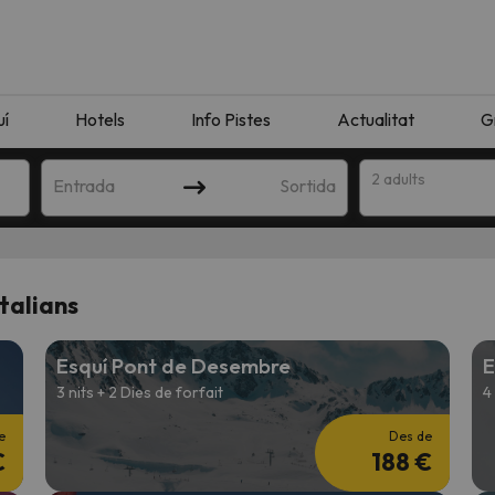
uí
Hotels
Info Pistes
Actualitat
G
2 adults
Entrada
Sortida
Italians
Esquí Pont de Desembre
E
3 nits + 2 Dies de forfait
4
e
Des de
€
188 €
n amb la teva cerca. Intenteu modificar la destinació.