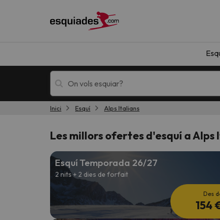
Esq
Inici
Esquí
Alps Italians
Esquí
Escapades
Les millors ofertes d'esquí a Alps 
Esquí Temporada 26/27
2 nits + 2 dies de forfait
Des d
154 
!Vaja! No hem trobat resultats que coincideixi