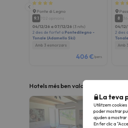
Ponte di Legno
Pass
9.1
8
702 opinions
36
04/12/26 a 07/12/26
(3 nits)
04/12/
2 dies de forfet a
Pontedilegno -
2 dies 
Tonale (Adamello Ski)
Tonale
Amb 3 esmorzars
Amb 
406 €
/pers.
Hotels més ben valorats a la nostra 
La teva 
Utilitzem cookies
poder mostrar pub
ajuden a mostrar e
En fer clic a "Acc