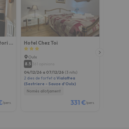
Hostdomus - Chalet Sciatori Garden
Hotel Chez Toi
Albergo 
Oulx
Vermigli
8.5
9.4
361 opinions
638 opi
04/12/26 a 07/12/26
(3 nits)
04/12/26 a
2 dies de forfet a
Vialattea
2 dies de fo
(Sestriere - Sauze d'Oulx)
Tonale (Ad
Només allotjament
Amb 3 es
€
331 €
/pers.
/pers.