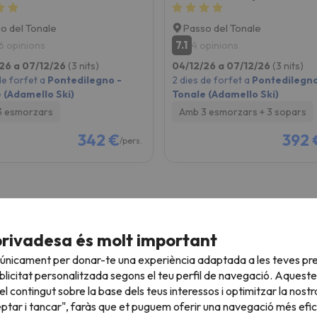
o del Tonale
Passo del Tonale
7.1
6 opinions
4 opinions
26 a 07/12/26
(3 nits)
04/12/26 a 07/12/26
(3 nits)
de forfet a
Pontedilegno -
2 dies de forfet a
Pontedilegno
 (Adamello Ski)
Tonale (Adamello Ski)
3 esmorzars
Amb 3 esmorzars + 3 sopars
342 €
392 
/pers.
web a Alps Italians
privadesa és molt important
 únicament per donar-te una experiència adaptada a les teves pre
licitat personalitzada segons el teu perfil de navegació. Aqueste
l contingut sobre la base dels teus interessos i optimitzar la nostr
eptar i tancar", faràs que et puguem oferir una navegació més eficie