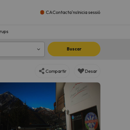
CA
Contacta'ns
Inicia sessió
rups
Buscar
Compartir
Desar