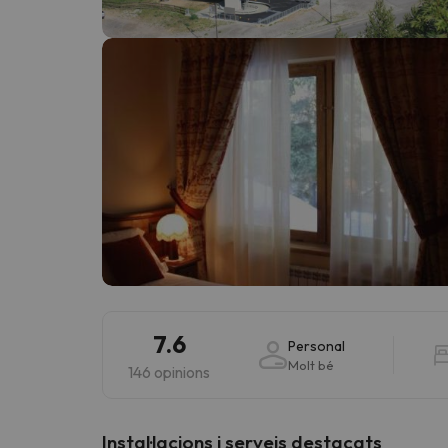
Vaja! Sembla que el nostre cercador ha perdut 
7.6
Personal
Molt bé
146 opinions
Instal·lacions i serveis destacats