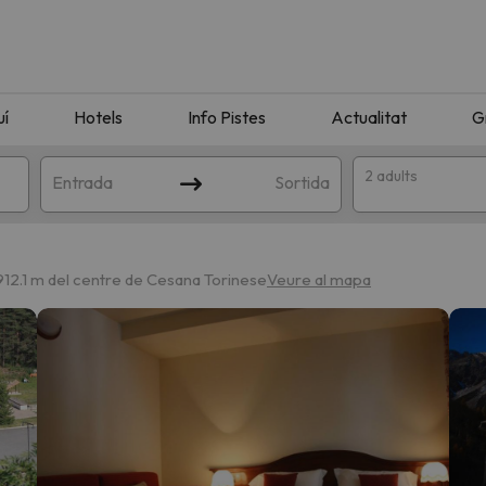
uí
Hotels
Info Pistes
Actualitat
G
2 adults
Entrada
Sortida
912.1 m del centre de Cesana Torinese
Veure al mapa
n amb la teva cerca. Intenteu modificar la destinació.