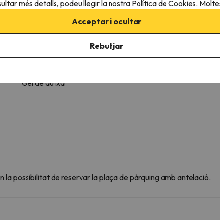
ultar més detalls, podeu llegir la nostra
Política de Cookies.
Moltes
Dutxa
Amenities
Acceptar i ocultar
Dutxa o banyera
Bany privat
Rebutjar
Bidet
Paper higiènic
Xampú
Gel de dutxa
 la possibilitat de reservar la plaça de pàrquing amb antelació.