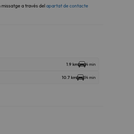
n missatge a través del
apartat de contacte
1.9 km
4 min
10.7 km
14 min