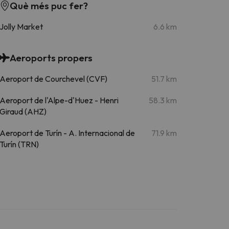
Què més puc fer?
Jolly Market
6.6 km
Aeroports propers
Aeroport de Courchevel (CVF)
51.7 km
Aeroport de l'Alpe-d'Huez - Henri
58.3 km
Giraud (AHZ)
Aeroport de Turín - A. Internacional de
71.9 km
Turín (TRN)