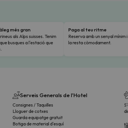
tàleg més gran
Paga al teu ritme
rineus als Alps suisses. Tenim
Reserva amb un senyal mínim 
l que busques a l'estació que
la resta còmodament.
.
Serveis Generals de l'Hotel
Consignes / Taquilles
S
Lloguer de cotxes
di
Guarda equipatge gratuit
Botiga de material d'esquí