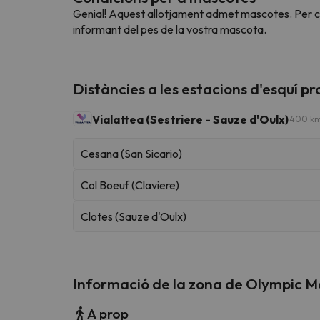
Genial! Aquest allotjament admet mascotes. Per con
informant del pes de la vostra mascota.
Distàncies a les estacions d'esquí p
Vialattea (Sestriere - Sauze d'Oulx)
400 km
Cesana (San Sicario)
Col Boeuf (Claviere)
Clotes (Sauze d'Oulx)
Informació de la zona de Olympic M
A prop