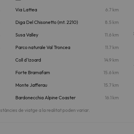
m
Via Lattea
6.7 km
m
Diga Del Chisonetto (mt. 2210)
8.5 km
m
Susa Valley
11.6 km
m
Parco naturale Val Troncea
11.7 km
Coll d'Izoard
14.9 km
Forte Bramafam
15.6 km
Monte Jafferau
15.7 km
Bardonecchia Alpine Coaster
16.1 km
istàncies de viatge a la realitat poden variar.