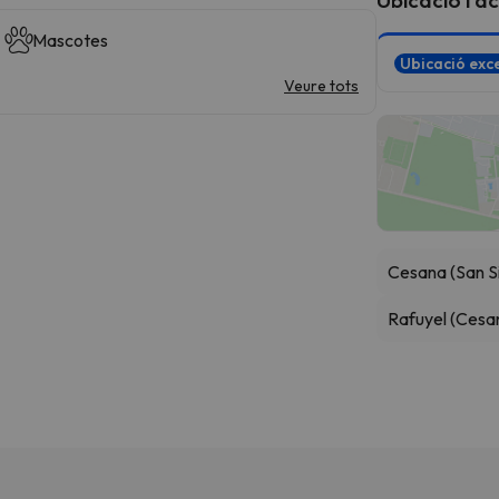
Mascotes
Ubicació exce
Veure tots
Cesana (San Si
Rafuyel (Cesa