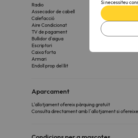
Si necessiteu cons
Radio
Assecador de cabell
Calefacció
Aire Condicionat
TV de pagament
Bullidor d'aigua
Escriptori
Caixa forta
Armari
Endoll prop del llit
Aparcament
L'allotjament ofereix pàrquing gratuït
Consulta directament amb l´allotjament si ofereixen
Condicions per a mascotes