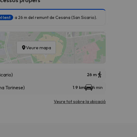
l·lent
a 26 m del remunt de Cesana (San Sicario).
Veure mapa
cario)
26 m
na Torinese)
1.9 km
4 min
Veure tot sobre la ubicació