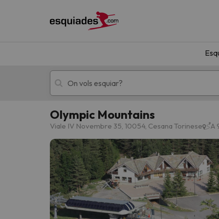
Esq
Olympic Mountains
Esquí
Escapades
Viale IV Novembre 35, 10054, Cesana Torinese
A 
!Vaja! No hem trobat resultats que coincideixi