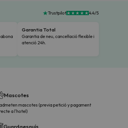
Trustpilot
4.4/5
Garantia Total
i abona
Garantia de neu, cancel·lació flexible i
atenció 24h.
Mascotes
'admeten mascotes (previa petició y pagament
recte a l'hotel)
Guardaesquís