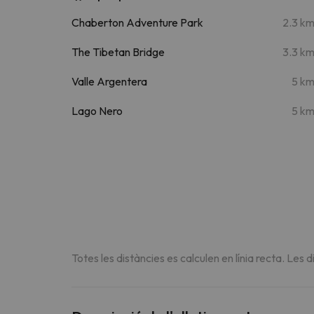
Chaberton Adventure Park
2.3 k
The Tibetan Bridge
3.3 k
Valle Argentera
5 k
Lago Nero
5 k
Totes les distàncies es calculen en línia recta. Les d