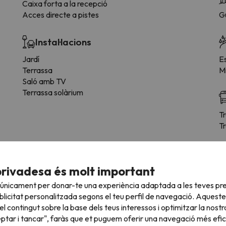
Caixa forta a la recepció
Acces directe a pistes
G
Instal·lacions
Jardí
E
Terrassa
Mi
Saló amb TV
Terrassa solàrium
T
Tr
privadesa és molt important
e la tipologia d'habitació.
 únicament per donar-te una experiència adaptada a les teves pre
licitat personalitzada segons el teu perfil de navegació. Aqueste
Bany
l contingut sobre la base dels teus interessos i optimitzar la nostr
eptar i tancar", faràs que et puguem oferir una navegació més eficie
Lavabo
Di