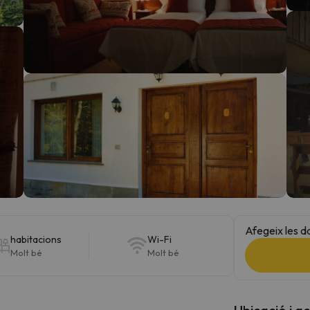
el nord. Quan trobi la seva brúixola torna.
Afegeix les d
habitacions
Wi-Fi
Molt bé
Molt bé
Ubicació i a