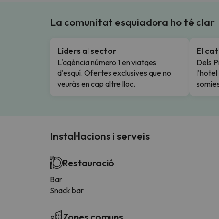
La comunitat esquiadora ho té clar
Líders al sector
El ca
L'agència número 1 en viatges
Dels Pi
d'esquí. Ofertes exclusives que no
l'hote
veuràs en cap altre lloc.
somies
Instal·lacions i serveis
Restauració
Bar
Snack bar
Zones comuns