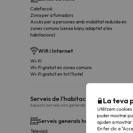
Calefacció
Zona per a fumadors
Accés per a persones amb mobilitat reduïda en
zones comuns (sense bany adaptat a les
habitacions)
Wifi i Internet
Wi-Fi
Wi-Fi gratuit en zones comuns
Wi-Fi gratuït en tot l'hotel
Serveis de l'habitació
La teva 
Aquests serveis són generals i poden variar en funció d
Utilitzem cookies
poder mostrar pub
Serveis generals habitació
ajuden a mostrar e
En fer clic a "Acc
Televisió