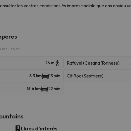
sultar les vostres condicions és imprescindible que ens envieu u
roperes
 esquiables
Rafuyel (Cesana Torinese)
26 m
Cit Roc (Sestriere)
8.3 km
13 min
15.6 km
22 min
ountains
Llocs d'interès