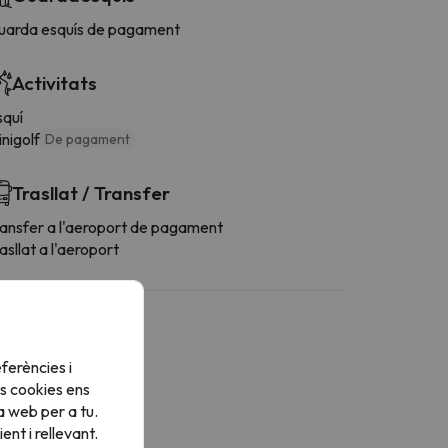
uarda esquís de pagament
Activitats
squí
nigolf
De pagament
Trasllat / Transfer
ransfer a l'aeroport de pagament
asllat a l'aeroport
ferències i
s cookies ens
Més serveis
a web per a tu.
nt i rellevant.
sposa de tovalloles