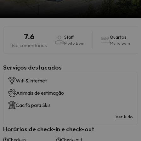
7.6
Staff
Quartos
Muito bom
Muito bom
146 comentários
Serviços destacados
Wifi & Internet
Animais de estimação
Cacifo para Skis
Ver tudo
Horários de check-in e check-out
Check-in
Check-out