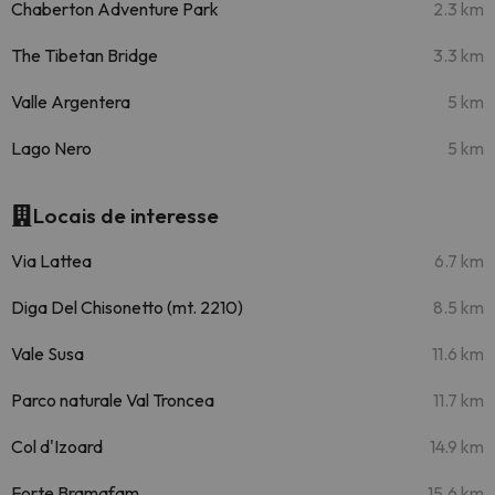
Chaberton Adventure Park
2.3 km
The Tibetan Bridge
3.3 km
Valle Argentera
5 km
Lago Nero
5 km
Locais de interesse
Via Lattea
6.7 km
Diga Del Chisonetto (mt. 2210)
8.5 km
Vale Susa
11.6 km
Parco naturale Val Troncea
11.7 km
Col d'Izoard
14.9 km
Forte Bramafam
15.6 km