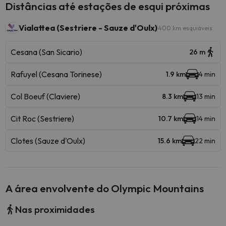
Distâncias até estações de esqui próximas
Vialattea (Sestriere - Sauze d'Oulx)
400 km esquiáveis
Cesana (San Sicario)
26 m
Rafuyel (Cesana Torinese)
1.9 km
4 min
Col Boeuf (Claviere)
8.3 km
13 min
Cit Roc (Sestriere)
10.7 km
14 min
Clotes (Sauze d'Oulx)
15.6 km
22 min
A área envolvente do Olympic Mountains
Nas proximidades