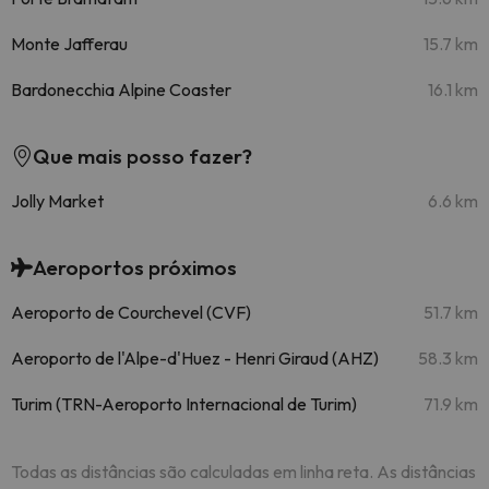
Monte Jafferau
15.7 km
Bardonecchia Alpine Coaster
16.1 km
Que mais posso fazer?
Jolly Market
6.6 km
Aeroportos próximos
Aeroporto de Courchevel (CVF)
51.7 km
Aeroporto de l'Alpe-d'Huez - Henri Giraud (AHZ)
58.3 km
Turim (TRN-Aeroporto Internacional de Turim)
71.9 km
Todas as distâncias são calculadas em linha reta. As distâncias