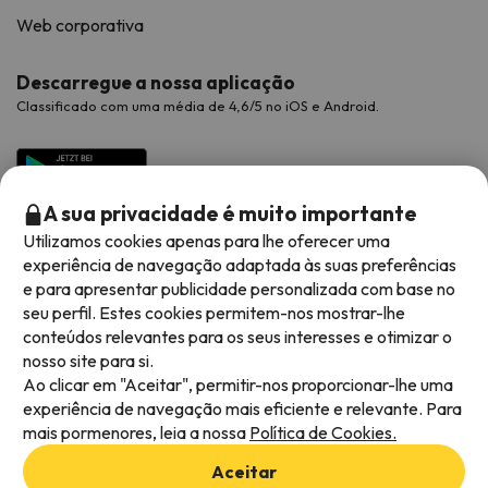
Web corporativa
Descarregue a nossa aplicação
Classificado com uma média de 4,6/5 no iOS e Android.
A sua privacidade é muito importante
Utilizamos cookies apenas para lhe oferecer uma
experiência de navegação adaptada às suas preferências
e para apresentar publicidade personalizada com base no
seu perfil. Estes cookies permitem-nos mostrar-lhe
conteúdos relevantes para os seus interesses e otimizar o
Métodos de pagamento disponíveis
nosso site para si.
Ao clicar em "Aceitar", permitir-nos proporcionar-lhe uma
experiência de navegação mais eficiente e relevante. Para
mais pormenores, leia a nossa
Política de Cookies.
Termos e condições gerais
Aceitar