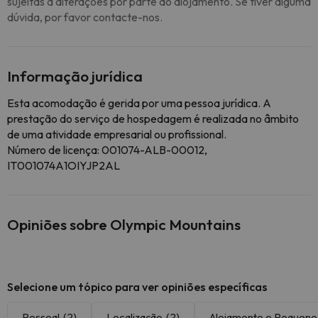
sujeitas a alterações por parte do alojamento. Se tiver alguma
dúvida, por favor contacte-nos.
Informação jurídica
Esta acomodação é gerida por uma pessoa jurídica. A
prestação do serviço de hospedagem é realizada no âmbito
de uma atividade empresarial ou profissional.
Número de licença: 001074-ALB-00012,
IT001074A1OIYJP2AL
Opiniões sobre Olympic Mountains
Selecione um tópico para ver opiniões específicas
Pessoal
(2)
Localização
(2)
Alojamento e Pequen