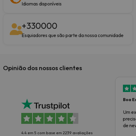
Idiomas disponíveis
+
330000
Esquiadores que são parte da nossa comunidade
Opinião dos nossos clientes
Boa E
Um ex
preci
de ne
4.4 em 5 com base em 2239 avaliações