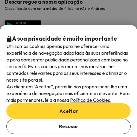
Descarregue a nossa aplicação
Classificado com uma média de 4,6/5 no iOS e Android.
A sua privacidade é muito importante
Utilizamos cookies apenas para lhe oferecer uma
experiência de navegação adaptada às suas preferências
e para apresentar publicidade personalizada com base no
seu perfil. Estes cookies permitem-nos mostrar-lhe
conteúdos relevantes para os seus interesses e otimizar o
Métodos de pagamento disponíveis
nosso site para si.
Ao clicar em "Aceitar", permitir-nos proporcionar-lhe uma
experiência de navegação mais eficiente e relevante. Para
mais pormenores, leia a nossa
Política de Cookies.
Termos e condições gerais
Aceitar
Privacidade dos dados
Política de cookies
Recusar
Viajes para ti S.L.U. Copyright © Esquiades.com 2002-2026