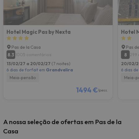
Hotel Magic Pas by Nexta
Hotel 
Pas de la Casa
Pas de
8.3
8
1005 comentários
299 
13/02/27 a 20/02/27
(7 noites)
20/02/2
6 dias de forfait em
Grandvalira
6 dias de
Meia-pensão
Meia-p
1494 €
/pess.
A nossa seleção de ofertas em Pas de la
Casa