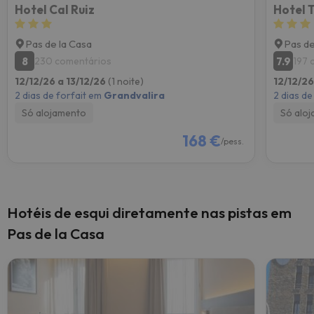
Hotel Cal Ruiz
Hotel 
Pas de la Casa
Pas de
8
7.9
230 comentários
197 
12/12/26 a 13/12/26
(1 noite)
12/12/26
2 dias de forfait em
Grandvalira
2 dias de
Só alojamento
Só alo
168 €
/pess.
Hotéis de esqui diretamente nas pistas em
Pas de la Casa