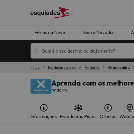
Férias na Neve
Sierra Nevada
A
Início
Estâncias de ski
Andorra
Grandvalira
Férias na neve
Hotéis de montan
Aprenda com os melhore
Andorra
Informações
Estado das Pistas
Ofertas
Webc
Oops, não encontramos nenhum resultado que 