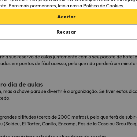
obstáculo entre si e a sua técnica de viragem.
ante. Para mais pormenores, leia a nossa
Política de Cookies.
Aceitar
rantida
de ensino modernos que adaptam a aprendizagem à sua condição fí
se na estância respeitando as normas da FIS, a controlar a sua vel
Recusar
de encontro estratégicos.
ir a sua reserva de aulas juntamente com o seu pacote de hotel e 
tuadas em pontos de fácil acesso, pelo que não perderá um minuto
ro dia de aulas
mas a chave para se divertir é a organização. Se tiver estas dic
cedo.
andes altitudes (cerca de 2000 metros), pelo que terá de subir de
 (Soldeu, El Tarter, Canillo, Encamp, Pas de la Casa ou Grau Roi
dos com totens coloridos ou bandeiras de escolas.