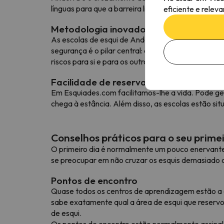
línguas para que a barreira linguística não seja um 
eficiente e relev
Metodologia inovadora e segurança ga
As escolas de esqui de Andorra utilizam métodos 
segurança é o pilar central: aprenderá a deslocar-
riscos para si e para os outros.
Facilidade de reserva online e pontos 
Em Esquiades.com facilitamos-lhe a vida. Pode ger
chega à estância. Além disso, as escolas estão si
Conselhos práticos para o seu primei
O primeiro dia é normalmente um pouco enervante, 
se preocupar em não cruzar os esquis demasiado 
Pontos de encontro
Quase todos os centros de aprendizagem estão a gr
sabe exatamente qual a área de esqui que reservou
de esqui.
Os pontos de encontro estão normalmente assinala