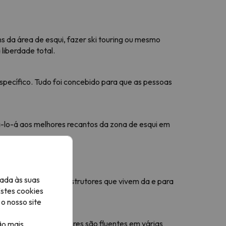
s da área de esqui, fazer ski touring ou mesmo
liberdade total.
ecífico. Tudo foi concebido para que as pessoas
vá-lo-á aos melhores recantos da zona de esqui em
ada às suas
 a experiência de instrutores que vivem da e para
Estes cookies
de Muntanya).
o nosso site
o. Aqui, os professores são fluentes em várias
ão mais