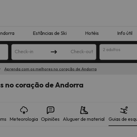
ndorra
Estâncias de Ski
Hotéis
Info útil
2 adultos
Check-in
Check-out
Aprenda com os melhores no coração de Andorra
ha
s no coração de Andorra
ams
Meteorologia
Opiniões
Aluguer de material
Guias de esqu
corresponda à sua pesquisa. Tente modificar o destino.