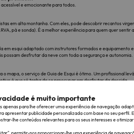
 acessível e emocionante para todos.
stas em alta montanha. Com eles, pode descobrir recantos virgen
RVA, pá e sonda). É a melhor experiência para quem quer sentir a 
 em esqui adaptado com instrutores formados e equipamento esp
is possam desfrutar da neve com toda a segurança e autonomia.
ra o mapa, o serviço de Guia de Esqui é ótimo. Um profissional le
jetivo é que só tenha de se preocupar em desfrutar da descida.
ivacidade é muito importante
qui em Grandvalira?
es apenas para lhe oferecer uma experiência de navegação adapt
melhor opção para aprender e esquiar em segurança. Aprenderá com
ra apresentar publicidade personalizada com base no seu perfil. 
tes da EFPEM (Escola de Formação de Profissões Desportivas e 
rar-lhe conteúdos relevantes para os seus interesses e otimizar 
glês e muito mais.
as reflectem-no. Não importa de onde vem: eles compreendê-lo-ã
itar", permitir-nos proporcionar-lhe uma experiência de navegaç