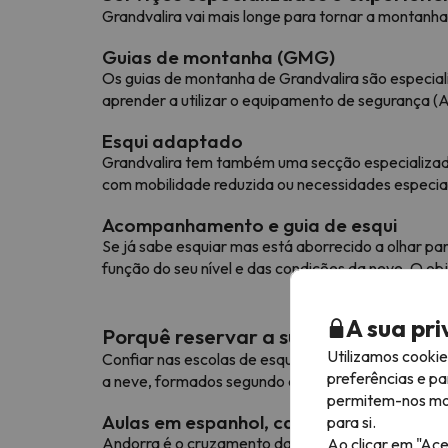
Grandvalira vai mais longe para tornar a montanha
Guias de montanha (GMG)
Os guias de montanha de Grandvalira são especiali
aprender a utilizar o equipamento de segurança (A
Esqui adaptado
Grandvalira tem também uma secção especializada
com mobilidade reduzida ou necessidades especia
Acompanhamento e guia de esqui
Se já sabe esquiar mas está aborrecido a olhar pa
função do seu nível e das condições da neve. O ob
A sua pr
Porquê reservar a sua escola de es
Utilizamos cooki
Confiar nas escolas de esqui de Grandvalira é a 
preferências e pa
a neve, formados segundo as normas mais exigen
permitem-nos most
Aulas em espanhol, catalão, francês, in
para si.
Andorra é o cruzamento da Europa e as suas escol
Ao clicar em "Ace