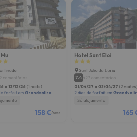
 Mu
Hotel Sant Eloi
ortinada
Sant Julia de Loria
7.4
9 comentários
427 comentários
26 a 13/12/26
(1 noite)
01/04/27 a 03/04/27
(2 noites
de forfait em
Grandvalira
2 dias de forfait em
Grandvali
ojamento
Só alojamento
158 €
165 
/pess.