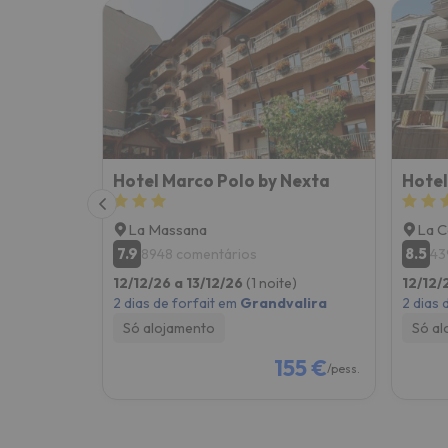
Hotel Marco Polo by Nexta
Hotel
La Massana
La C
7.9
8.5
8948 comentários
43
12/12/26 a 13/12/26
(1 noite)
12/12/
2 dias de forfait em
Grandvalira
2 dias 
Só alojamento
Só al
155 €
/pess.