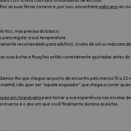
or as suas férias na neve e, por isso, encontrará
webcams
ao vi
Ártico, mas precisa do básico:
 para regular a sua temperatura.
ltamente recomendado para adultos), óculos de sol ou máscara de
as suas botas e fixações estão corretamente ajustadas antes do i
amos-lhe que chegue ao ponto de encontro pelo menos 15 a 20 mi
 manhã; não quer ser "aquele esquiador" que chega a correr quando
esqui em Grandvalira
para tornar a sua experiência nas escolas d
ste inverno é o ano em que você finalmente domina as pistas.