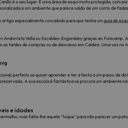
anillo é o seu lugar. É uma área de esqui muito protegida, com pis
sonalizada e um ambiente que parece saído de um conto de fadas. É
 artigo especialmente concebido para que tenha um
guia de esqu
m Andorra la Vella ou Escaldes-Engordany graças ao Funicamp. A 
as tardes de compras ou de descanso em Caldea. Uma vez no top
oig
ional; perfeito se quiser aprender e ter a festa a um passo de dis
preservada. A sua escola é fantástica se procura um ambiente na
eis e idades
do vermelho, mas falta-lhe aquele "toque" para não parecer um pat