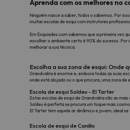
Aprenda com os melhores no c
Ninguém nasce a saber, todos o sabemos. Por isso,
Bem, parece que o nosso Seeker perdeu o seu
muitas escolas de esqui com instrutores profissiona
Em Esquiades.com sabemos que a primeira vez que
escolher o ambiente certo é 90% do sucesso. Por i
melhorar a sua técnica.
Escolha a sua zona de esqui: Onde 
Grandvalira é enorme e, embora todas as suas esco
onde está alojado ou o que procura, uma zona de 
Escola de esqui Soldeu - El Tarter
Estas escolas de esqui de Grandvalira são as mais
Soldeu é perfeita se procura um toque mais cosmop
El Tarter tem aquele ar dinâmico e jovem, ideal se
Escola de esqui de Canillo