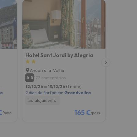
Hotel Sant Jordi by Alegria
Hotel Fo
Andorra-a-Velha
Sant Juli
6.5
7.5
172 comentários
532 co
)
12/12/26 a 13/12/26
(1 noite)
12/12/26 a
ra
2 dias de forfait em
Grandvalira
2 dias de f
Só alojamento
Só alojam
€
165 €
/pess.
/pess.