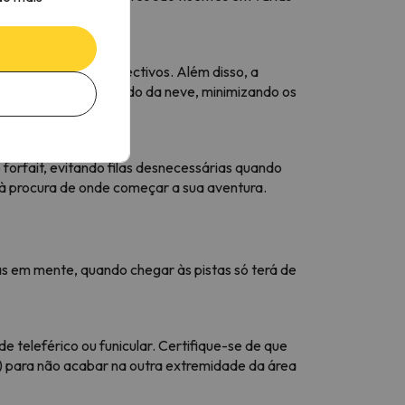
sica e aos seus objectivos. Além disso, a
ocidade e a ler o estado da neve, minimizando os
forfait, evitando filas desnecessárias quando
 à procura de onde começar a sua aventura.
as em mente, quando chegar às pistas só terá de
 teleférico ou funicular. Certifique-se de que
g) para não acabar na outra extremidade da área