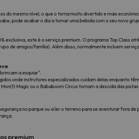
os do mesmo nível, o que o torna muito divertido e mais económic
sabe, pode acabar o dia a tomar uma bebida com o seu novo grup
 exclusiva, este é o serviço premium. O programa Top Class atri
upo de amigos/família). Além disso, normalmente incluem serviço
eve
"brincam a esquiar".
egidos onde instrutores especializados cuidam delas enquanto tê
 o Mon(t) Magic ou o Bababoom Circus tornam a descida das pista
segurança no parque ou a ler o terreno para se aventurar fora de 
rança.
cias premium