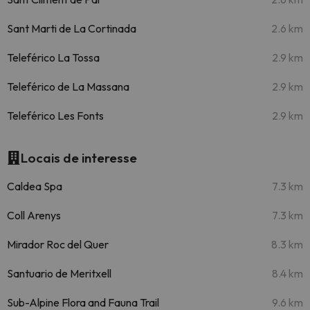
Sant Marti de La Cortinada
2.6 km
Teleférico La Tossa
2.9 km
Teleférico de La Massana
2.9 km
Teleférico Les Fonts
2.9 km
Locais de interesse
Caldea Spa
7.3 km
Coll Arenys
7.3 km
Mirador Roc del Quer
8.3 km
Santuario de Meritxell
8.4 km
Sub-Alpine Flora and Fauna Trail
9.6 km