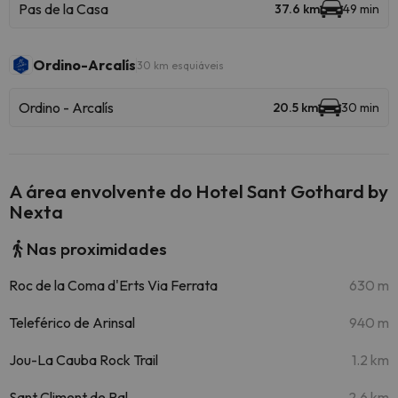
Pas de la Casa
37.6 km
49 min
Ordino-Arcalís
30 km esquiáveis
Ordino - Arcalís
20.5 km
30 min
A área envolvente do Hotel Sant Gothard by
Nexta
Nas proximidades
Roc de la Coma d'Erts Via Ferrata
630 m
Teleférico de Arinsal
940 m
Jou-La Cauba Rock Trail
1.2 km
Sant Climent de Pal
2.6 km