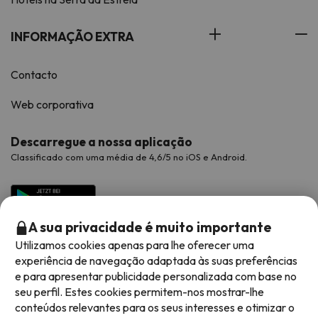
INFORMAÇÃO EXTRA
Contacto
Web corporativa
Descarregue a nossa aplicação
Classificado com uma média de 4,6/5 no iOS e Android.
A sua privacidade é muito importante
Utilizamos cookies apenas para lhe oferecer uma
experiência de navegação adaptada às suas preferências
e para apresentar publicidade personalizada com base no
seu perfil. Estes cookies permitem-nos mostrar-lhe
conteúdos relevantes para os seus interesses e otimizar o
Métodos de pagamento disponíveis