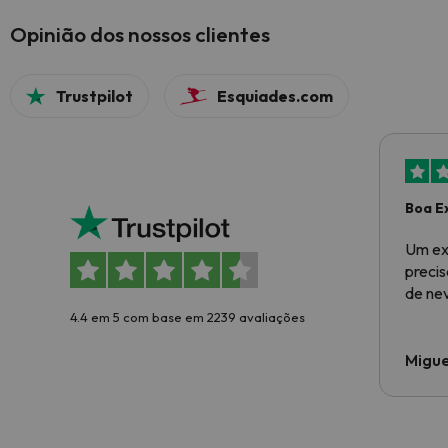
Opinião dos nossos clientes
Trustpilot
Esquiades.com
Boa E
Um ex
preci
de ne
4.4 em 5 com base em 2239 avaliações
Migue