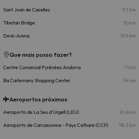
Sant Joan de Caselles
9.7 km
Tibetan Bridge
10 km
Devk-Arena
13.9 km
Que mais posso fazer?
Centre Comercial Pyrénées Andorra
7.1 km
Illa Carlemany Shopping Center
7.4 km
Aeroportos próximos
Aeroporto de La Seu d'Urgell (LEU)
26.4 km
Aeroporto de Carcassonne - Pays Cathare (CCF)
98.2 km