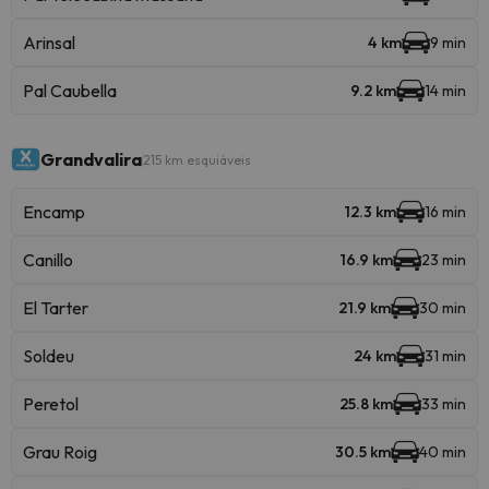
Arinsal
4 km
9 min
Pal Caubella
9.2 km
14 min
Grandvalira
215 km esquiáveis
Encamp
12.3 km
16 min
Canillo
16.9 km
23 min
El Tarter
21.9 km
30 min
Soldeu
24 km
31 min
Peretol
25.8 km
33 min
Grau Roig
30.5 km
40 min