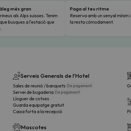
tàleg més gran
Paga al teu ritme
rineus als Alps suisses. Tenim
Reserva amb un senyal mínim 
l que busques a l'estació que
la resta còmodament.
.
Serveis Generals de l'Hotel
Sales de reunió / banquets
G
De pagament
Servei de bugaderia
De pagament
Lloguer de cotxes
Guarda equipatge gratuit
Caixa forta a la recepció
Pi
Mascotes