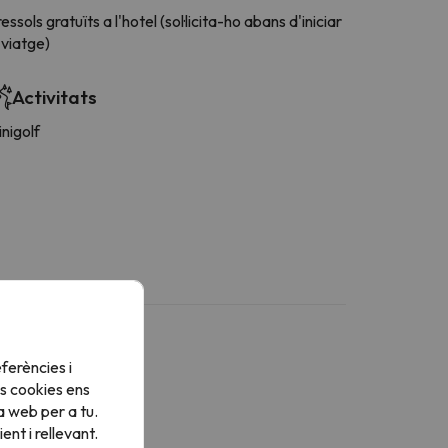
essols gratuïts a l'hotel (sol·licita-ho abans d'iniciar
 viatge)
Activitats
nigolf
ferències i
s cookies ens
a web per a tu.
nt i rellevant.