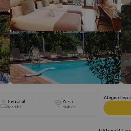
el nord. Quan trobi la seva brúixola torna.
Afegeix les d
Personal
Wi-Fi
Molt bé
Molt bé
Ubicació i a