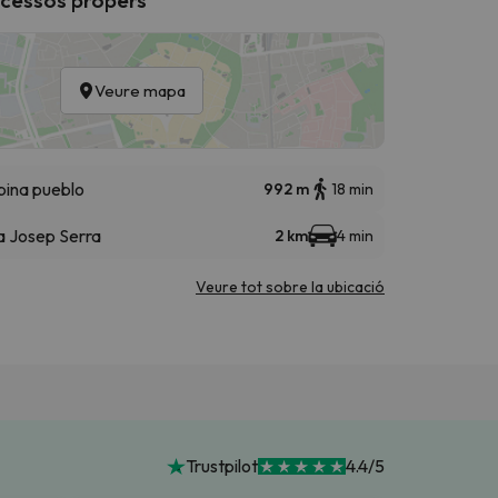
Veure mapa
bina pueblo
992 m
18 min
la Josep Serra
2 km
4 min
Veure tot sobre la ubicació
Trustpilot
4.4/5