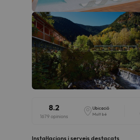
Vaja! Sembla que el nostre cercador ha perdut 
8.2
Ubicació
Molt bé
1679 opinions
Instal·lacions i serveis destacats