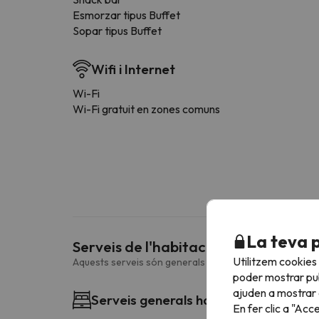
Esmorzar tipus Buffet
Sopar tipus Buffet
Wifi i Internet
Wi-Fi
Wi-Fi gratuit en zones comuns
La teva 
Serveis de l'habitació
Utilitzem cookies
Aquests serveis són generals i poden variar en funció d
poder mostrar pub
ajuden a mostrar e
Serveis generals habitació
En fer clic a "Acc