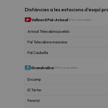
Distàncies a les estacions d'esquí p
Vallnord Pal-Arinsal
63 km esquiables
Arinsal Telecabina pueblo
Pal Telecabina massana
Pal Caubella
Grandvalira
215 km esquiables
Encamp
El Tarter
Peretol