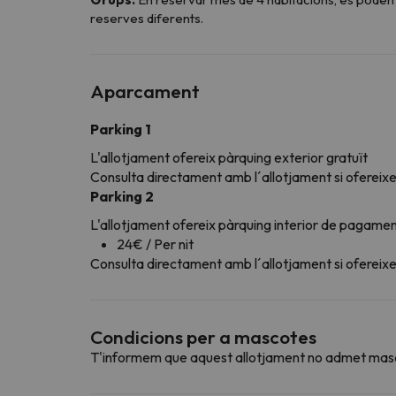
reserves diferents.
Aparcament
Parking 1
L'allotjament ofereix pàrquing exterior gratuït
Consulta directament amb l´allotjament si ofereixen
Parking 2
L'allotjament ofereix pàrquing interior de pagame
24€ / Per nit
Consulta directament amb l´allotjament si ofereixen
Condicions per a mascotes
T'informem que aquest allotjament no admet mas