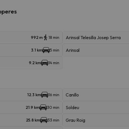
roperes
Arinsal Telesilla Josep Serra
992 m
18 min
Arinsal
3.1 km
5 min
9.2 km
14 min
Canillo
12.3 km
16 min
Soldeu
21.9 km
30 min
Grau Roig
25.8 km
33 min