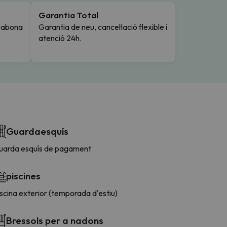
Garantia Total
i abona
Garantia de neu, cancel·lació flexible i
atenció 24h.
Guardaesquís
uarda esquís de pagament
piscines
scina exterior (temporada d'estiu)
Bressols per a nadons