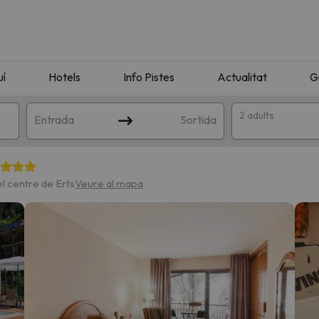
uí
Hotels
Info Pistes
Actualitat
G
2 adults
Entrada
Sortida
l centre de Erts
Veure al mapa
n amb la teva cerca. Intenteu modificar la destinació.