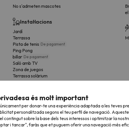
No s'admeten mascotes
Br
el
Instal·lacions
Jardí
Terrassa
Mi
Pista de tenis
De pagament
Ping Pong
billar
De pagament
Saló amb TV
Zona de juegos
Terrassa solàrium
privadesa és molt important
 únicament per donar-te una experiència adaptada a les teves pre
e la tipologia d'habitació.
licitat personalitzada segons el teu perfil de navegació. Aqueste
l contingut sobre la base dels teus interessos i optimitzar la nostr
Bany
eptar i tancar", faràs que et puguem oferir una navegació més eficie