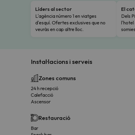
Líders al sector
El ca
L'agència número 1 en viatges
Dels Pi
d'esquí. Ofertes exclusives que no
l'hote
veuràs en cap altre lloc.
somies
Instal·lacions i serveis
Zones comuns
24 h recepció
Calefacció
Ascensor
Restauració
Bar
Snack bar