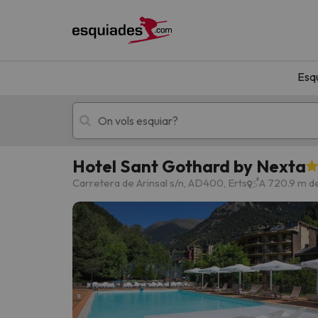
Esq
Hotel Sant Gothard by Nexta
Esquí
Escapades
Carretera de Arinsal s/n, AD400, Erts
A 720.9 m de
!Vaja! No hem trobat resultats que coincideixi