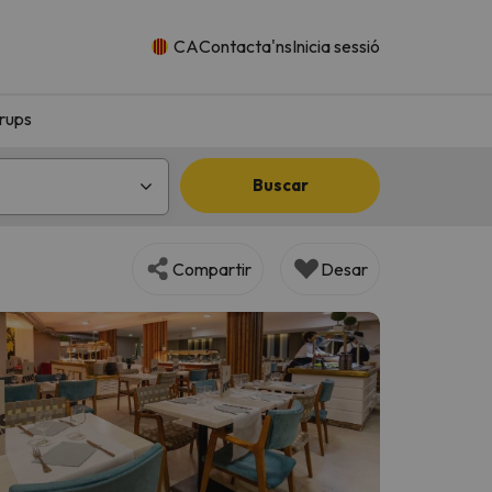
CA
Contacta'ns
Inicia sessió
rups
Buscar
Compartir
Desar