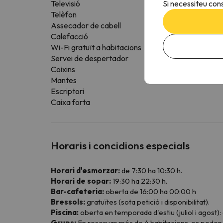
Si necessiteu cons
Televisió
Telèfon
Assecador de cabell
Calefacció
Wi-Fi gratuït a habitacions
Servei de despertador
Coixins
Mantes
Escriptori
Caixa forta
Horaris i concidions especials
Horari d'esmorzar:
de 7:30 ha 10:30 h.
Horari de sopar:
19:30 ha 22:30 h.
Bar-cafeteria:
oberta de 16:00 ha 00:00 h
Bressols:
gratuïtes (sota petició i disponibilitat).
Piscina:
oberta en temporada d'estiu (juliol i agost): 
Grups:
En reservar més de 4 habitacions, es poden 