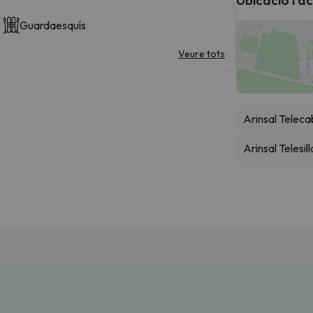
Guardaesquís
Veure tots
Arinsal Teleca
Arinsal Telesil