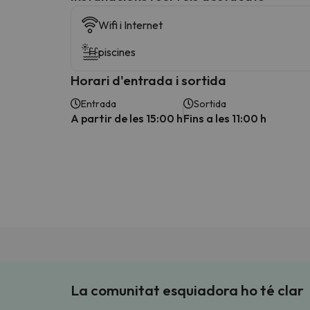
Wifi i Internet
piscines
Horari d'entrada i sortida
Entrada
Sortida
A partir de les 15:00 h
Fins a les 11:00 h
La comunitat esquiadora ho té clar