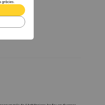
 gràcies.
reservar més de 4 habitacions, ho feu en diverses