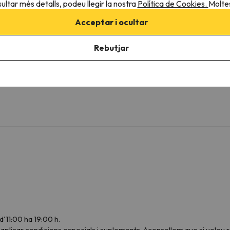
ultar més detalls, podeu llegir la nostra
Política de Cookies.
Moltes
Lavabo
Amenities
Acceptar i ocultar
Dutxa o banyera
Rebutjar
d'11:00 ha 19:00 h.
aplicar condicions especials i suplements. Aconsellem que si voleu 