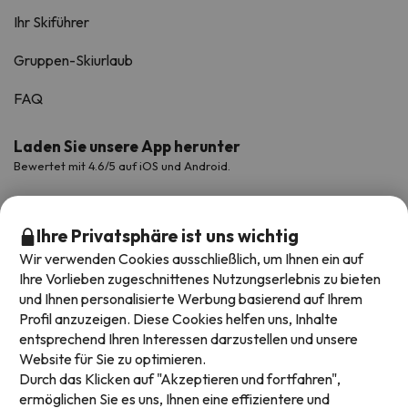
Ihr Skiführer
Gruppen-Skiurlaub
FAQ
Laden Sie unsere App herunter
Bewertet mit 4.6/5 auf iOS und Android.
Ihre Privatsphäre ist uns wichtig
Wir verwenden Cookies ausschließlich, um Ihnen ein auf
Ihre Vorlieben zugeschnittenes Nutzungserlebnis zu bieten
und Ihnen personalisierte Werbung basierend auf Ihrem
Profil anzuzeigen. Diese Cookies helfen uns, Inhalte
entsprechend Ihren Interessen darzustellen und unsere
Website für Sie zu optimieren.
Verfügbare Zahlungsarten
Durch das Klicken auf "Akzeptieren und fortfahren",
ermöglichen Sie es uns, Ihnen eine effizientere und