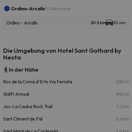
Ordino-Arcalís
30 Skikilometer
Ordino - Arcalís
20.5 km
30 min
Die Umgebung von Hotel Sant Gothard by
Nexta
In der Nähe
Roc de la Coma d'Erts Via Ferrata
630 m
Skilift Arinsal
940 m
Jou-La Cauba Rock Trail
1.2 km
Sant Climent de Pal
2.6 km
Sant Marti de La Cortinada
2.6 km