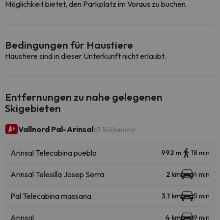
Möglichkeit bietet, den Parkplatz im Voraus zu buchen.
Bedingungen für Haustiere
Haustiere sind in dieser Unterkunft nicht erlaubt.
Entfernungen zu nahe gelegenen
Skigebieten
Vallnord Pal-Arinsal
63 Skikilometer
Arinsal Telecabina pueblo
992 m
18 min
Arinsal Telesilla Josep Serra
2 km
4 min
Pal Telecabina massana
3.1 km
5 min
Arinsal
4 km
9 min