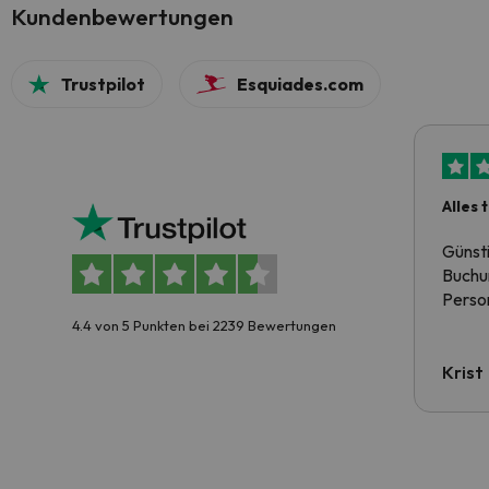
Kundenbewertungen
Trustpilot
Esquiades.com
Alles 
Günst
Buchun
Person
4.4 von 5 Punkten bei 2239 Bewertungen
Krist