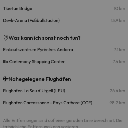
Tibetan Bridge
10 km
Devk-Arena (Fußballstadion)
13.9 km
Was kann ich sonst noch tun?
Einkaufszentrum Pyrénées Andorra
7.1 km
Illa Carlemany Shopping Center
7.4 km
Nahegelegene Flughäfen
Flughafen La Seu d'Urgell (LEU)
26.4 km
Flughafen Carcassonne - Pays Cathare (CCF)
98.2 km
Alle Entfernungen sind auf einer geraden Linie berechnet. Die
tatsächliche Entfernung kann variieren.