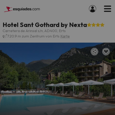
Hotel Sant Gothard by Nexta
Carretera de Arinsal s/n, AD400, Erts
720.9 m zum Zentrum von Erts
Karte