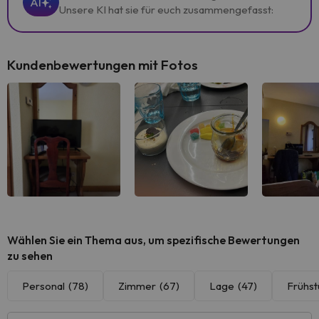
AI
Unsere KI hat sie für euch zusammengefasst:
Kundenbewertungen mit Fotos
Alle sehen
Alle sehen
Alle 
Wählen Sie ein Thema aus, um spezifische Bewertungen
zu sehen
Personal
(78)
Zimmer
(67)
Lage
(47)
Frühst