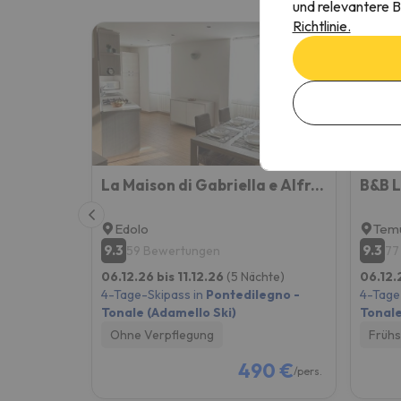
und relevantere B
Richtlinie.
La Maison di Gabriella e Alfredo
B&B L
Edolo
Tem
9.3
9.3
59 Bewertungen
77
06.12.26 bis 11.12.26
(5 Nächte)
06.12.
4-Tage-Skipass in
Pontedilegno -
4-Tage
Tonale (Adamello Ski)
Tonale
Ohne Verpflegung
Frühs
490 €
/pers.