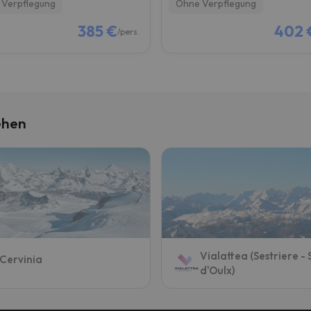
Verpflegung
Ohne Verpflegung
385 €
402 
/pers.
ehen
Vialattea (Sestriere -
Cervinia
d'Oulx)