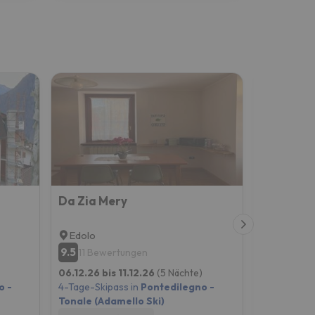
Da Zia Mery
La finest
Edolo
Edolo
9.5
9.5
11 Bewertungen
28 Bew
06.12.26 bis 11.12.26
(5 Nächte)
06.12.26 bi
o -
4-Tage-Skipass in
Pontedilegno -
4-Tage-Skip
Tonale (Adamello Ski)
Tonale (Ad