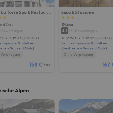
Hotel La Torre Spa & Restaurant
Susa & Stazione
e d'Oulx
Susa
8.5
2 Bewertungen
362 Bewertungen
6 bis 13.12.26
(2 Nächte)
11.12.26 bis 13.12.26
(2 Nächte)
-Skipass in
Vialattea
2-Tage-Skipass in
Vialattea
iere - Sauze d'Oulx)
(Sestriere - Sauze d'Oulx)
Verpflegung
Ohne Verpflegung
158 €
167 
/pers.
nische Alpen