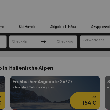
te
Ski Hotels
Skigebiet-Infos
Gruppenre
2 erwachsene
Check-In
Check-out
 in Italienische Alpen
Frühbucher Angebote 26/27
S
2 Nächte + 2-Tage-Skipass
4
b
Ab
€
154 €
ie Ihrer Suche entsprechen. Versuchen Sie, das Ziel zu ändern.