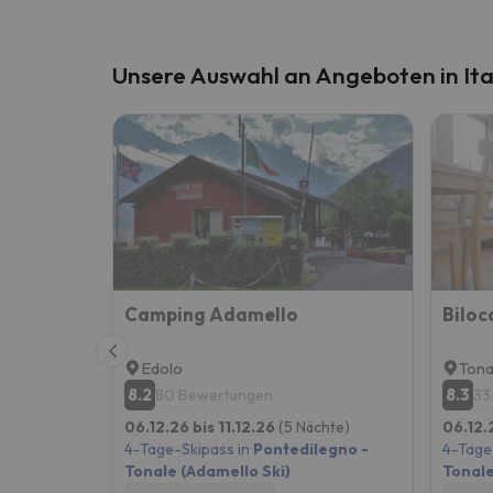
Unsere Auswahl an Angeboten in Ita
Camping Adamello
Edolo
Tona
8.2
8.3
80 Bewertungen
33
06.12.26 bis 11.12.26
(5 Nächte)
06.12.
4-Tage-Skipass in
Pontedilegno -
4-Tage
Tonale (Adamello Ski)
Tonale