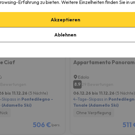
rowsing-Erfahrung zu bieten. Weitere Einzelheiten finden Sie in u
Akzeptieren
Ablehnen
e Ciaf
ù
Edolo
8.9
 Bewertungen
29 Bewertungen
26 bis 11.12.26
(5 Nächte)
06.12.26 bis 11.12.26
(5 Nächte)
-Skipass in
Pontedilegno -
4-Tage-Skipass in
Pontedilegn
 (Adamello Ski)
Tonale (Adamello Ski)
tück
Ohne Verpflegung
506 €
511 
/pers.