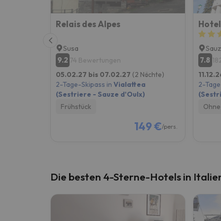
Relais des Alpes
Susa
Sauz
9.2
7.8
74 Bewertungen
18
05.02.27 bis 07.02.27
(2 Nächte)
11.12.2
2-Tage-Skipass in
Vialattea
2-Tage
(Sestriere - Sauze d'Oulx)
(Sestr
Frühstück
Ohne 
149 €
/pers.
Die besten 4-Sterne-Hotels in Italie