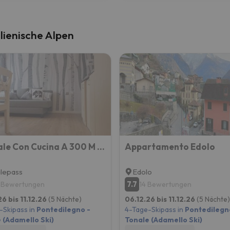
lienische Alpen
Bilocale Con Cucina A 300 M Dalle Piste
Appartamento Edolo
lepass
Edolo
7.7
 Bewertungen
14 Bewertungen
26 bis 11.12.26
(5 Nächte)
06.12.26 bis 11.12.26
(5 Nächte)
-Skipass in
Pontedilegno -
4-Tage-Skipass in
Pontedilegn
 (Adamello Ski)
Tonale (Adamello Ski)