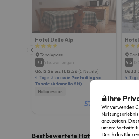
Hotel Delle Alpi
Hotel
Tonalepass
Pont
7.1
9.2
4 Bewertungen
12
06.12.26 bis 11.12.26
(5 Nächte)
06.12.
4-Tage-Skipass in
Pontedilegno -
4-Tage
Tonale (Adamello Ski)
Tonale
Halbpension
Frühs
Ihre Priv
575 €
/pers.
Wir verwenden Coo
Nutzungserlebnis 
anzuzeigen. Diese
unsere Website fü
Durch das Klicken
Bestbewertete Hotels in Italienisch