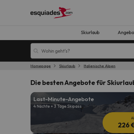
Skiurlaub
Angebo
Homepage
Skiurlaub
Italienische Alpen
Skiurlaub
Berghotels
Die besten Angebote für Skiurlaub
Last-Minute-Angebote
4 Nächte + 3 Tage Skipass
A
226 
Oops, wir haben keine Ergebnisse gefunden, d