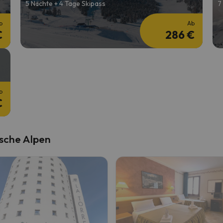
5 Nächte + 4 Tage Skipass
7
b
Ab
€
286 €
b
€
ische Alpen