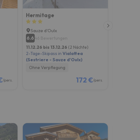
Hermitage
Appartam
Sauze d'Oulx
Susa
6.6
8.6
46 Bewertungen
11 Bew
11.12.26 bis 13.12.26
(2 Nächte)
07.02.27 b
2-Tage-Skipass in
Vialattea
2-Tage-Skip
(Sestriere - Sauze d'Oulx)
(Sestriere
Ohne Verpflegung
Ohne Verp
€
172 €
/pers.
/pers.