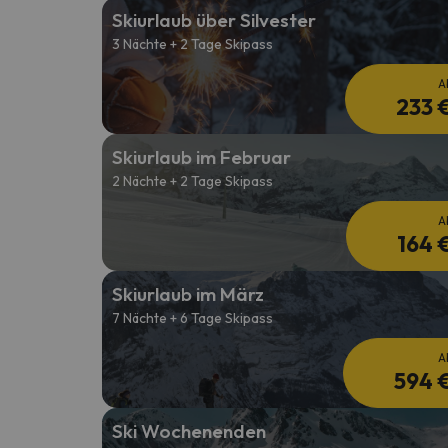
Skiurlaub über Silvester
3 Nächte + 2 Tage Skipass
Es sieht so aus, als hätte sich unser Sucher v
A
233 
Skiurlaub im Februar
2 Nächte + 2 Tage Skipass
A
164 
Skiurlaub im März
7 Nächte + 6 Tage Skipass
A
594 
Ski Wochenenden