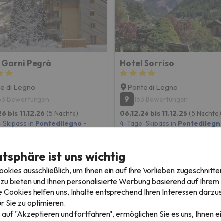
 Garni Pegrà
Hotel Sorriso
e di Legno
Ponte di Legno
9
63 Bewertungen
163 Bewertungen
26 bis 11.12.26
(5 Nächte)
06.12.26 bis 11.12.26
(5 Nächte)
-Skipass in
Pontedilegno -
4-Tage-Skipass in
Pontedilegn
 (Adamello Ski)
Tonale (Adamello Ski)
tück
Frühstück
atsphäre ist uns wichtig
592 €
654 
/pers.
kies ausschließlich, um Ihnen ein auf Ihre Vorlieben zugeschnitte
zu bieten und Ihnen personalisierte Werbung basierend auf Ihrem P
 Cookies helfen uns, Inhalte entsprechend Ihren Interessen darzus
r Sie zu optimieren.
 auf "Akzeptieren und fortfahren", ermöglichen Sie es uns, Ihnen ei
e Alpen