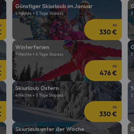
Günstiger Skiurlaub im Januar
G
4 Nächte + 3 Tage Skipass
2
erirrt. Sobald er seinen Kompass gefunden hat, wird er zurück sein.
b
Ab
€
330 €
Winterferien
G
7 Nächte + 6 Tage Skipass
5
b
Ab
€
476 €
Skiurlaub Ostern
S
4 Nächte + 3 Tage Skipass
2
b
Ab
€
330 €
Skiurlaub unter der Woche
S