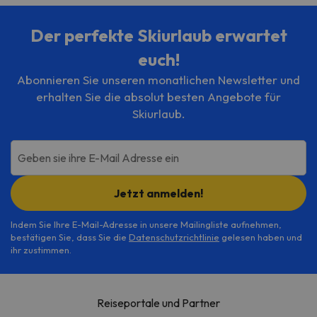
Der perfekte Skiurlaub erwartet
euch!
Abonnieren Sie unseren monatlichen Newsletter und
erhalten Sie die absolut besten Angebote für
Skiurlaub.
Geben sie ihre E-Mail Adresse ein
Jetzt anmelden!
Indem Sie Ihre E-Mail-Adresse in unsere Mailingliste aufnehmen,
bestätigen Sie, dass Sie die
Datenschutzrichtlinie
gelesen haben und
ihr zustimmen.
Reiseportale und Partner