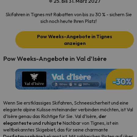
❄ 25. bis 31. März 2027
Skifahren in Tignes mit Rabatten von bis zu 30 % - sichern Sie
sich noch heute Ihren Platz!
Pow Weeks-Angebote in Tignes
anzeigen
Pow Weeks-Angebote in Val d’Isère
Wenn Sie erstklassiges Skifahren, Schneesicherheit und eine
elegante alpine Kulisse miteinander verbinden möchten, ist Val
d’Isère genau das Richtige für Sie. Val d’Isère,
der
eleganteste und ruhigste
Nachbar von Tignes, ist ein
weltbekanntes Skigebiet, das für seine charmante
Dorfatmosphäre
bekannt ist. Mit zahlreichen Pisten auf über