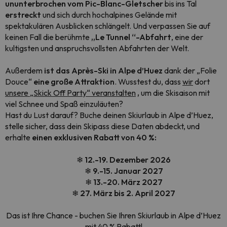
ununterbrochen vom Pic-Blanc-Gletscher
bis ins Tal
erstreckt
und sich durch hochalpines Gelände mit
spektakulären Ausblicken schlängelt. Und verpassen Sie auf
keinen Fall die berühmte
„Le Tunnel
“-Abfahrt
, eine der
kultigsten und anspruchsvollsten Abfahrten der Welt.
Außerdem
ist das Après-Ski in Alpe d’Huez
dank der „Folie
Douce“
eine große Attraktion
. Wusstest du, dass
wir
dort
unsere „Skick Off Party“ veranstalten
,
um die Skisaison mit
viel Schnee und Spaß einzuläuten?
Hast du Lust darauf? Buche deinen Skiurlaub in Alpe d’Huez,
stelle sicher, dass dein Skipass diese Daten abdeckt, und
erhalte
einen exklusiven Rabatt von 40 %:
❄ 12.-19. Dezember 2026
❄
9.-15. Januar 2027
❄ 13.-20. März 2027
❄ 27. März bis 2. April 2027
Das ist Ihre Chance - buchen Sie Ihren Skiurlaub in Alpe d’Huez
mit 40 % Rabatt!