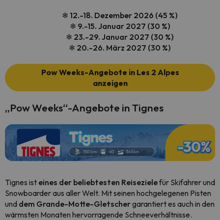
❄ 12.-18. Dezember 2026 (45 %)
❄ 9.-15. Januar
2027
(30 %)
❄ 23.-29. Januar
2027
(30 %)
❄ 20.-26. März
2027
(30 %)
Pow Weeks-Angebote in Les 2 Alpes
anzeigen
„Pow Weeks“-Angebote in Tignes
Tignes ist
eines der beliebtesten Reiseziele
für Skifahrer und
Snowboarder aus aller Welt. Mit seinen hochgelegenen Pisten
und
dem Grande-Motte-Gletscher
garantiert es auch in den
wärmsten Monaten hervorragende Schneeverhältnisse.