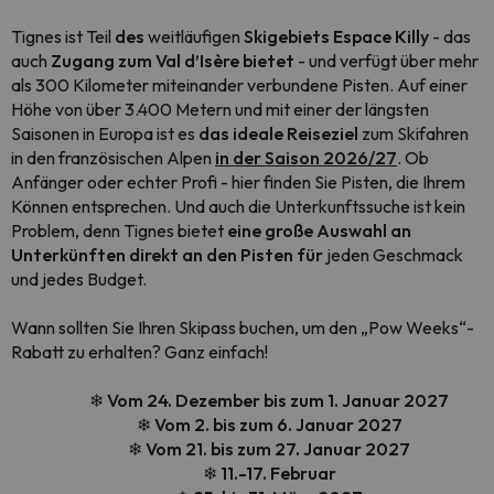
Tignes ist Teil
des
weitläufigen
Skigebiets Espace Killy
- das
auch
Zugang zum Val d’Isère bietet
- und verfügt über mehr
als 300 Kilometer miteinander verbundene Pisten. Auf einer
Höhe von über 3.400 Metern und mit einer der längsten
Saisonen in Europa ist es
das ideale Reiseziel
zum Skifahren
in den französischen Alpen
in der Saison 2026/27
. Ob
Anfänger oder echter Profi - hier finden Sie Pisten, die Ihrem
Können entsprechen. Und auch die Unterkunftssuche ist kein
Problem, denn Tignes bietet
eine große Auswahl an
Unterkünften direkt an den Pisten für
jeden Geschmack
und jedes Budget.
Wann sollten Sie Ihren Skipass buchen, um den „Pow Weeks“-
Rabatt zu erhalten? Ganz einfach!
❄ Vom
24. Dezember bis zum 1. Januar 2027
❄
Vom 2. bis zum 6. Januar 2027
❄ Vom 21. bis zum 27. Januar 2027
❄ 11.-17. Februar