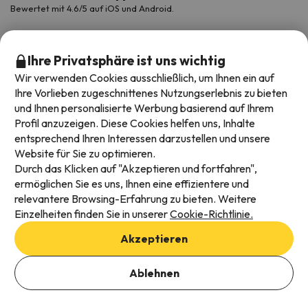
Bewertet mit 4.6/5 auf iOS und Android.
Ihre Privatsphäre ist uns wichtig
Wir verwenden Cookies ausschließlich, um Ihnen ein auf
Ihre Vorlieben zugeschnittenes Nutzungserlebnis zu bieten
und Ihnen personalisierte Werbung basierend auf Ihrem
Profil anzuzeigen. Diese Cookies helfen uns, Inhalte
entsprechend Ihren Interessen darzustellen und unsere
Website für Sie zu optimieren.
Verfügbare Zahlungsarten
Durch das Klicken auf "Akzeptieren und fortfahren",
ermöglichen Sie es uns, Ihnen eine effizientere und
relevantere Browsing-Erfahrung zu bieten. Weitere
Einzelheiten finden Sie in unserer
Cookie-Richtlinie.
Impressum und AGBs
Akzeptieren
Datenschutz
Cookies Richtlinien
Ablehnen
Viajes para ti S.L.U. Copyright © Esquiades.com 2002-2026