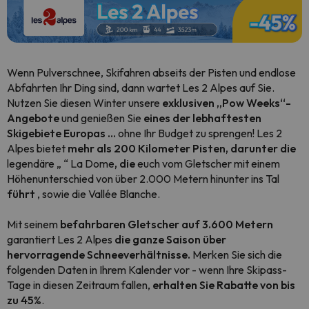
Wenn Pulverschnee, Skifahren abseits der Pisten und endlose
Abfahrten Ihr Ding sind, dann wartet Les 2 Alpes auf Sie.
Nutzen Sie diesen Winter unsere
exklusiven „Pow Weeks“-
Angebote
und genießen Sie
eines der lebhaftesten
Skigebiete Europas …
ohne Ihr Budget zu sprengen! Les 2
Alpes bietet
mehr als 200 Kilometer Pisten, darunter die
legendäre „
“ La Dome
, die
euch vom Gletscher mit einem
Höhenunterschied von über 2.000 Metern hinunter ins Tal
führt
, sowie
die Vallée Blanche
.
Mit seinem
befahrbaren Gletscher auf 3.600 Metern
garantiert Les 2 Alpes
die ganze Saison über
hervorragende Schneeverhältnisse.
Merken Sie sich die
folgenden Daten in Ihrem Kalender vor - wenn Ihre Skipass-
Tage in diesen Zeitraum fallen,
erhalten Sie Rabatte von bis
zu 45
%.