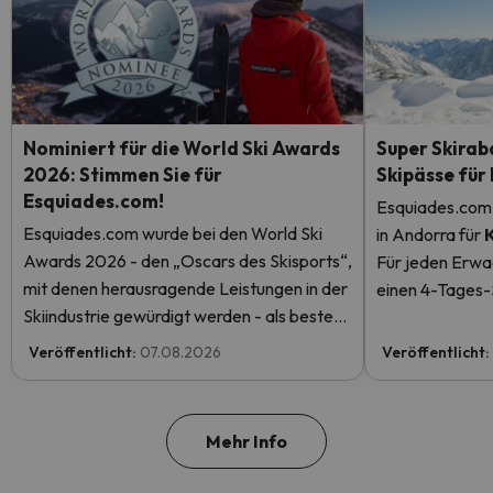
Nominiert für die World Ski Awards
Super Skirab
2026: Stimmen Sie für
Skipässe für
Esquiades.com!
Esquiades.com 
Esquiades.com wurde bei den World Ski
in Andorra
für
Awards 2026 - den „Oscars des Skisports“,
Für jeden Erwa
mit denen herausragende Leistungen in der
einen 4-Tages-S
Skiindustrie gewürdigt werden - als bester
einen kostenlos
Skiurlaubveranstalter der Welt nominiert.
mehr.
Veröffentlicht:
07.08.2026
Veröffentlicht:
Stimmen Sie jetzt ab und helfen Sie uns, den
ersten Platz zu erreichen!
Mehr Info