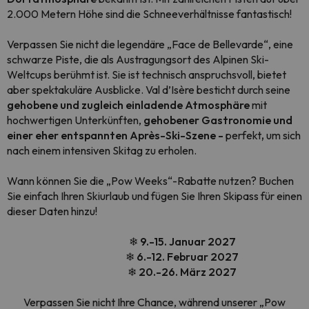
2.000 Metern Höhe sind die Schneeverhältnisse fantastisch!
Verpassen Sie nicht die legendäre
„Face de Bellevarde“
, eine
schwarze Piste, die als Austragungsort des Alpinen Ski-
Weltcups berühmt ist. Sie ist technisch anspruchsvoll, bietet
aber spektakuläre Ausblicke. Val d’Isère besticht durch seine
gehobene und zugleich einladende Atmosphäre
mit
hochwertigen Unterkünften,
gehobener Gastronomie und
einer eher entspannten Après-Ski-Szene -
perfekt
,
um sich
nach einem intensiven Skitag zu erholen.
Wann können Sie die „Pow Weeks“-Rabatte nutzen? Buchen
Sie einfach Ihren Skiurlaub und fügen Sie Ihren Skipass für einen
dieser Daten hinzu!
❄ 9.-15. Januar 2027
❄ 6.-12. Februar 2027
❄ 20.-26. März 2027
Verpassen Sie nicht Ihre Chance, während unserer „Pow