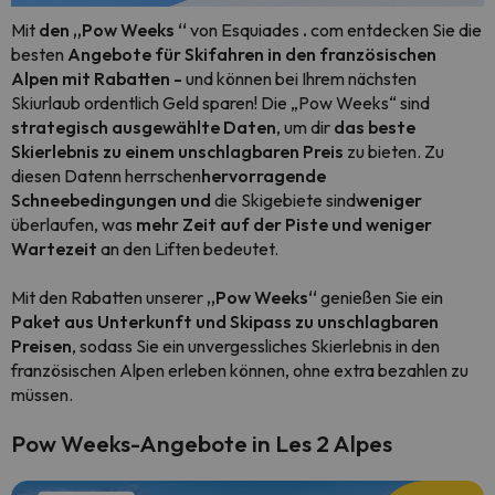
Mit
den „Pow Weeks
“
von Esquiades
.
com entdecken Sie die
besten
Angebote für Skifahren in den französischen
Alpen mit Rabatten -
und können bei Ihrem nächsten
Skiurlaub ordentlich Geld sparen! Die „Pow Weeks“ sind
strategisch ausgewählte Daten
, um dir
das beste
Skierlebnis zu einem unschlagbaren Preis
zu bieten. Zu
diesen Datenn herrschen
hervorragende
Schneebedingungen und
die Skigebiete sind
weniger
überlaufen, was
mehr Zeit auf der Piste und weniger
Wartezeit
an den Liften bedeutet.
Mit den Rabatten unserer
„Pow Weeks“
genießen Sie ein
Paket aus Unterkunft und Skipass zu unschlagbaren
Preisen
, sodass Sie ein unvergessliches Skierlebnis in den
französischen Alpen erleben können, ohne extra bezahlen zu
müssen.
Pow Weeks-Angebote in Les 2 Alpes