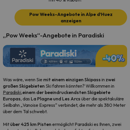
Pow Weeks-Angebote in Alpe d’Huez
anzeigen
„Pow Weeks“-Angebote in Paradiski
Was wäre, wenn Sie
mit einem einzigen Skipass
in
zwei
großen Skigebieten
Ski fahren könnten? Willkommen in
Paradiski
,
einem der beeindruckendsten Skigebiete
Europas
, das
La Plagne und Les Arcs
über die spektakuläre
Seilbahn
„Vanoise Express“
verbindet, die mehr als 380 Meter
über dem Tal schwebt.
Mit
über 425 km Pisten
ermöglicht Paradiski es Ihnen, zwei