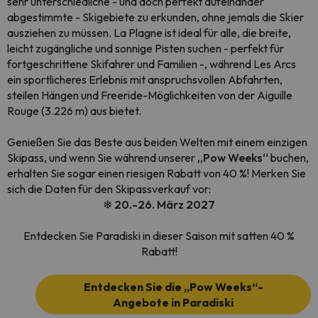
sehr unterschiedliche - und doch perfekt aufeinander
abgestimmte - Skigebiete zu erkunden, ohne jemals die Skier
ausziehen zu müssen. La Plagne ist ideal für alle, die breite,
leicht zugängliche und sonnige Pisten suchen - perfekt für
fortgeschrittene Skifahrer und Familien -, während Les Arcs
ein sportlicheres Erlebnis mit anspruchsvollen Abfahrten,
steilen Hängen und Freeride-Möglichkeiten von der Aiguille
Rouge (3.226 m) aus bietet.
Genießen Sie das Beste aus beiden Welten mit einem einzigen
Skipass, und wenn Sie während unserer
„Pow Weeks“
buchen,
erhalten Sie sogar einen riesigen Rabatt von 40 %! Merken Sie
sich die Daten für den Skipassverkauf vor:
❄ 20.-26. März 2027
Entdecken Sie Paradiski in dieser Saison mit satten 40 %
Rabatt!
Entdecken Sie die „Pow Weeks“-
Angebote in Paradiski