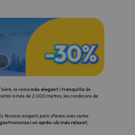
'Isère, la veïna
més elegant i tranquil·la
de
istes a més de 2.000 metres, les condicions de
s tècnica i exigent, però ofereix unes vistes
gastronomia i un après-ski més relaxat,