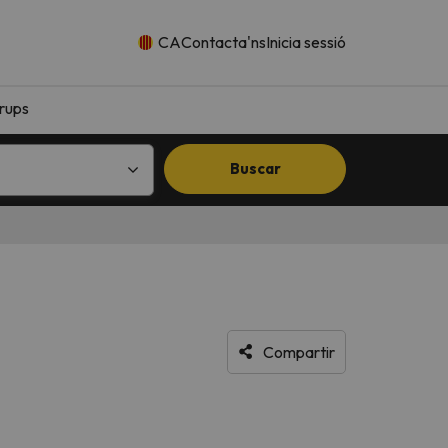
CA
Contacta'ns
Inicia sessió
rups
Buscar
Compartir