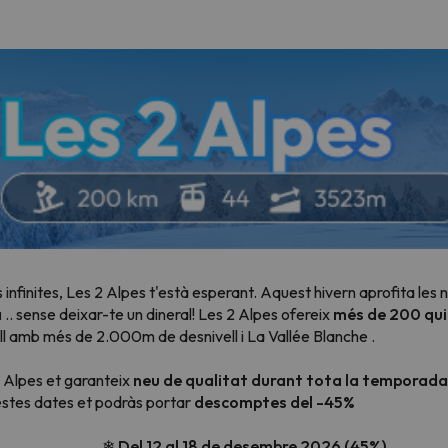
des infinites, Les 2 Alpes t'està esperant. Aquest hivern aprofita les
a
.. sense deixar-te un dineral! Les 2 Alpes ofereix
més de 200 qui
vall amb més de 2.000m de desnivell i
La Vallée Blanche
.
 Alpes et garanteix
neu de qualitat durant tota la temporada
questes dates et podràs portar
descomptes del -45%
❄ Del 12 al 18 de desembre 2026 (45%)