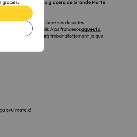
 gràcies.
stes de gran altitud i
la glacera de Grande Motte
ofereix més de 300 quilòmetres de pistes
ió ideal
per esquiar als Alps francesos
aquesta
e nivell. I no us costarà trobar allotjament, ja que
ues.
ça avui mateix!