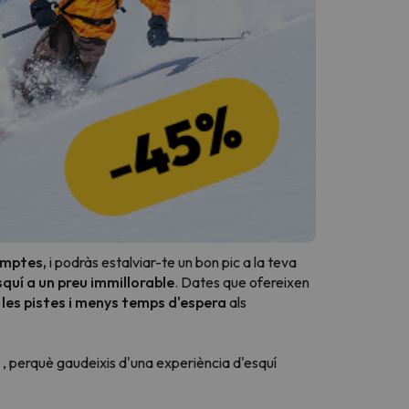
omptes,
i podràs estalviar-te un bon pic a la teva
squí a un preu immillorable
. Dates que ofereixen
les pistes i menys temps d'espera
als
, perquè gaudeixis d'una experiència d'esquí