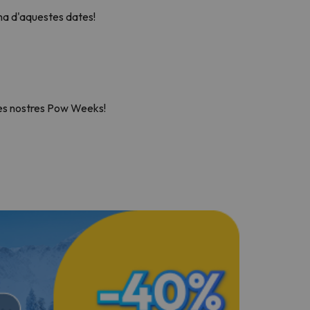
na d'aquestes dates!
les nostres Pow Weeks!