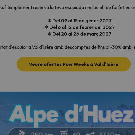
 Simplement reserva la teva esquiada i inclou el teu forfet en u
❄ Del 09 al 15 de gener 2027
❄ Del 6 al 12 de febrer del 2027
❄ Del 20 al 26 de març 2027
nitat d'esquiar a Val d'Isère amb descomptes de fins al -30% amb 
Veure ofertes Pow Weeks a Val d'Isère