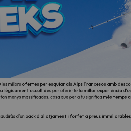
les millors
ofertes per esquiar als Alps Francesos amb desc
ratègicament escollides
per oferir-te
la millor experiència d'e
estan menys massificades, cosa que per a tu significa
més temps a 
gaudiràs d'un
pack d'allotjament i forfet a preus immillorables