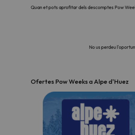
Quan et pots aprofitar dels descomptes Pow Weeks?
No us perdeu l'oportu
Ofertes Pow Weeks a Alpe d'Huez