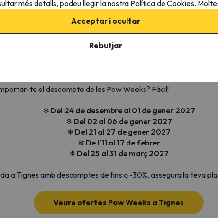
ultar més detalls, podeu llegir la nostra
Política de Cookies.
Moltes
entre esquiadors i surfistes de neu de tot el món. Amb les seves pi
s mesos més càlids.
Acceptar i ocultar
ble d'Espace Killy
i que també et
dóna accés a la Val d'Isère
, 
Rebutjar
ud i una de les temporades més llargues d'Europa, és
la destinac
ipiant com un autèntic expert, trobareu pistes que s'adaptin al vostr
s a peu de pista
que s'adapten a totes les preferències i butxaq
 emportar-te el descompte de les Pow Weeks? Fàcil!
❄ Del
24 de desembre al 01 de gener 2027
❄
Del 02 al 06 de gener 2027
❄ Del 21 al 27 de gener 2027
❄ De l'11 al 17 de febrer
❄ Del 25 al 31 de març 2027
da a Tignes amb descomptes de fins a -30%, assegura la teva pla
Veure ofertes Pow Weeks a Tignes