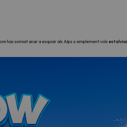
el nord. Quan trobi la seva brúixola torna.
re has somiat anar a esquiar als Alps o simplement vols
estalvia