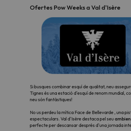
Ofertes Pow Weeks a Val d'Isère
Si busques combinar esquí de qualitat, neu assegurad
Tignes és una estació d'esquí de renom mundial, 
neu són fantàstiques!
No us perdeu la mítica
Face de Bellevarde
, una pis
espectaculars. Val d'Isère destaca pel seu
ambient
perfecte per descansar després d'una jornada inte