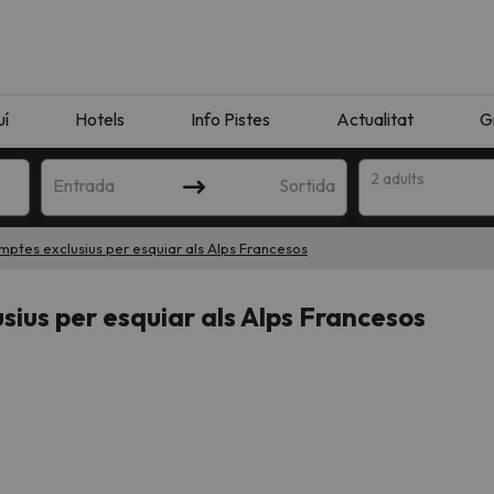
uí
Hotels
Info Pistes
Actualitat
G
2 adults
Entrada
Sortida
tes exclusius per esquiar als Alps Francesos
ius per esquiar als Alps Francesos
n amb la teva cerca. Intenteu modificar la destinació.