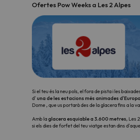
Ofertes Pow Weeks a Les 2 Alpes
Si el teu és la neu pols, el fora de pista i les baixa
d'
una de les estacions més animades d'Europ
Dome
,
que us portarà des de la glacera fins a la 
Amb la
glacera esquiable a 3.600 metres,
Les 2
si els dies de forfet del teu viatge estan dins d'a