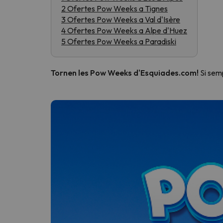
2 Ofertes Pow Weeks a Tignes
3 Ofertes Pow Weeks a Val d'Isère
4 Ofertes Pow Weeks a Alpe d'Huez
Vaja! Sembla que el nostre cercador ha perdut 
5 Ofertes Pow Weeks a Paradiski
Tornen les Pow Weeks d'Esquiades.com!
Si semp