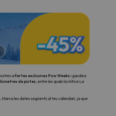
 nostres
ofertes exclusives Pow Weeks
i gaudeix
lòmetres de pistes,
entre les quals la mítica
La
.
Marca les dates següents al teu calendari, ja que