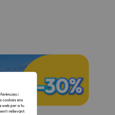
ferències i
s cookies ens
a web per a tu.
nt i rellevant.