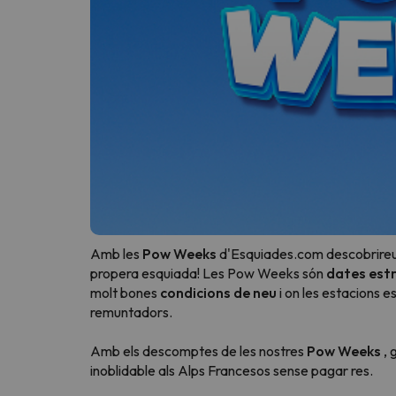
Amb les
Pow Weeks
d'Esquiades.com descobrireu 
propera esquiada! Les Pow Weeks són
dates est
molt bones
condicions de neu
i on les estacions 
remuntadors.
Amb els descomptes de les nostres
Pow Weeks
, 
inoblidable als Alps Francesos sense pagar res.