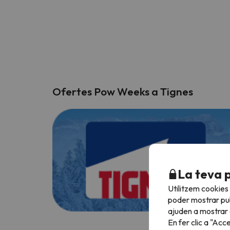
Ofertes Pow Weeks a Tignes
La teva 
Utilitzem cookies
poder mostrar pub
ajuden a mostrar e
En fer clic a "Acc