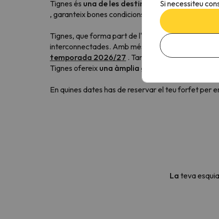
Si necessiteu cons
Tignes és
una de les destinacions més populars
, garanteix bones condicions de neu fins i tot en el
Tignes, que forma part de l'enorme
domini esquia
interconnectades. Amb més de 3400 metres d'altit
temporada 2026/27
. Tant si sou esquiador princ
Tignes ofereix
una àmplia gamma d'allotjament
En quines dates has de reservar el teu forfet per
La
teva esquia