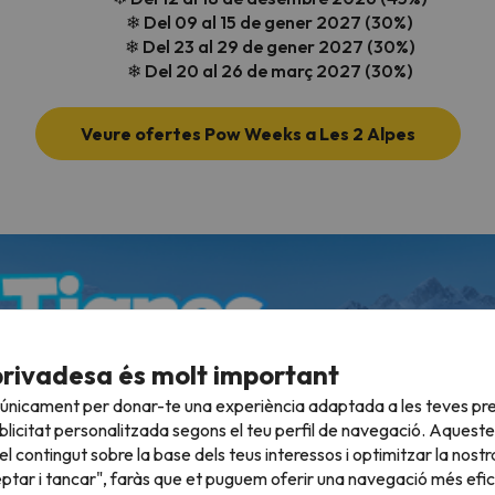
❄ Del 09 al 15 de gener
2027
(30%)
❄ Del 23 al 29 de gener
2027
(30%)
❄ Del 20 al 26 de març
2027
(30%)
Veure ofertes Pow Weeks a Les 2 Alpes
privadesa és molt important
 únicament per donar-te una experiència adaptada a les teves pre
licitat personalitzada segons el teu perfil de navegació. Aqueste
l contingut sobre la base dels teus interessos i optimitzar la nostr
eptar i tancar", faràs que et puguem oferir una navegació més eficie