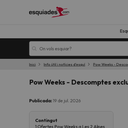
Esq
Inici
Info útil i notícies d'esquí
Pow Weeks - Descomp
Esquí
Escapades
Pow Weeks - Descomptes exclus
Publicada:
19 de jul. 2026
Contingut
!Vaja! No hem trobat resultats que coincideixi
1 Ofertes Pow Weeks a Les 2 Alpes