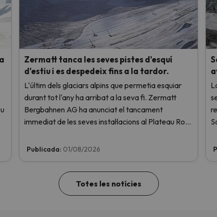
 a
Zermatt tanca les seves pistes d'esquí
S
d'estiu i es despedeix fins a la tardor.
a
L'últim dels glaciars alpins que permetia esquiar
L
durant tot l'any ha arribat a la seva fi. Zermatt
s
eu
Bergbahnen AG ha anunciat el tancament
re
immediat de les seves instal·lacions al Plateau Rosa
S
a causa de les altes temperatures, sense ni tan sols
de
haver obert aquest cap de setmana.
t
Publicada:
01/08/2026
P
Totes les notícies