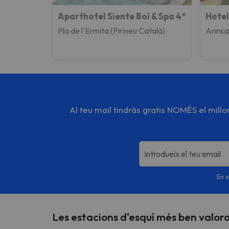
Aparthotel Siente Boí & Spa 4*
Hotel
Pla de l'Ermita (Pirineu Català)
Arinsa
Al teu mail tindràs gratis NOMÉS el mill
Introdueix el teu email
En s
Les estacions d'esquí més ben valo