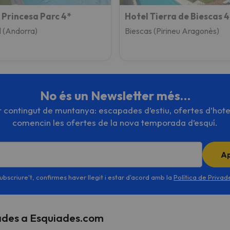
 Princesa Parc 4*
Hotel Tierra de Biescas 4
l (Andorra)
Biescas (Pirineu Aragonès)
No és un Newsletter més…
or contingut de muntanya: escapades d’estiu, ofertes d’hote
comencin les ofertes de la nova temporada d’esquí.
A
ubscriure't, confirmes haver llegit i estar d'acord amb la
Política de Priva
rades a Esquiades.com