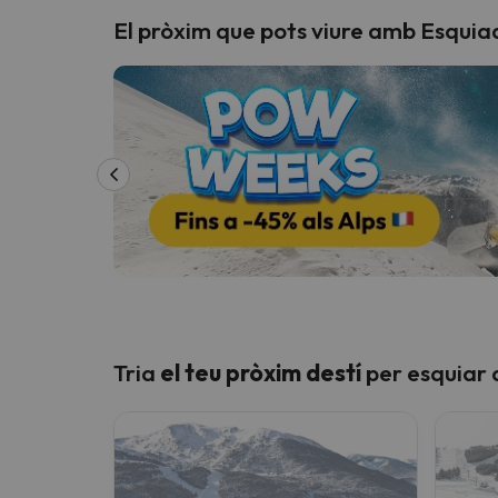
Esquí
Escapades
El pròxim que pots viure amb Esquia
!Vaja! No hem trobat resultats que coincideixi
Vaja! Sembla que el nostre cercador ha perdut 
Tria
el teu pròxim destí
per esquiar