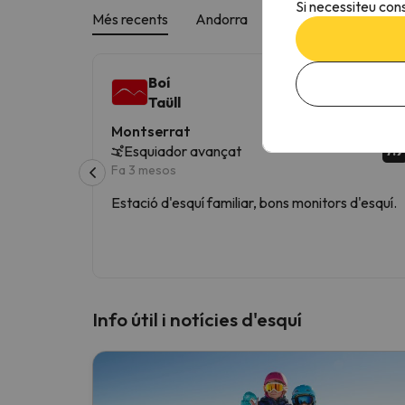
Si necessiteu cons
Més recents
Andorra
Espanya
França
Boí
Taüll
Montserrat
7.9
Esquiador avançat
Fa 3 mesos
Estació d'esquí familiar, bons monitors d'esquí.
Info útil i notícies d'esquí