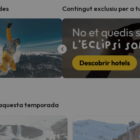
des
Contingut exclusiu per a t
n amb la teva cerca. Intenteu modificar la destinació.
el nord. Quan trobi la seva brúixola torna.
 aquesta temporada