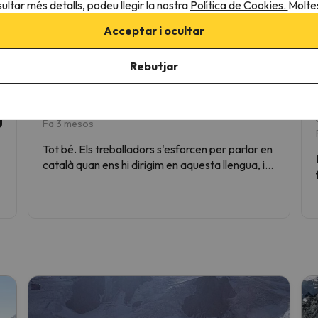
ultar més detalls, podeu llegir la nostra
Política de Cookies.
Moltes
Itàlia
Suïssa
Acceptar i ocultar
Rebutjar
Grandvalira
àlex
10
Esquiador avançat
Fa 3 mesos
Tot bé. Els treballadors s'esforcen per parlar en
català quan ens hi dirigim en aquesta llengua, i
axiò s'ha de valorar, però encara els falta més
formació i ús.