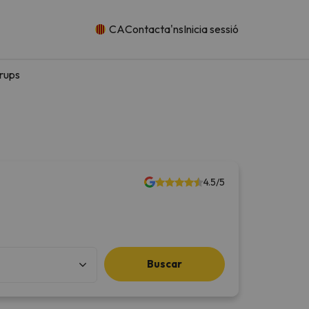
CA
Contacta'ns
Inicia sessió
rups
4.5/5
Buscar