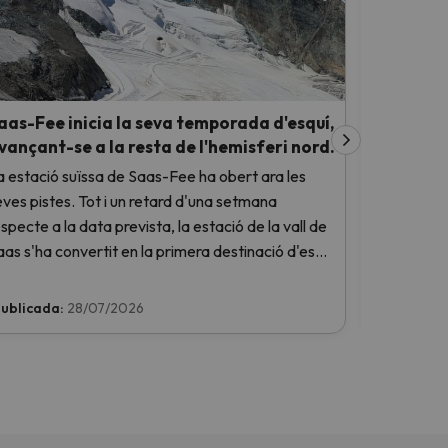
aas-Fee inicia la seva temporada d'esquí,
Grandvali
vançant-se a la resta de l'hemisferi nord.
Soldeu, u
l'estiu
a estació suïssa de Saas-Fee ha obert ara les
Grandvalira
eves pistes. Tot i un retard d'una setmana
un recorreg
specte a la data prevista, la estació de la vall de
plataforma 
aas s'ha convertit en la primera destinació d'esquí
una caça de
 l'hemisferi nord a donar el tret de sortida a la
durada d'e
emporada 2026-2027.
ublicada:
28/07/2026
Publicada
fins al 13