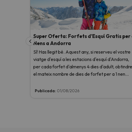
Super Oferta: Forfets d'Esquí Gratis per
Nens a Andorra
Sí! Has llegit bé. Aquest any, si reserveu el vostre
viatge d'esquí a les estacions d'esquí d'Andorra,
per cada forfet d'almenys 4 dies d'adult, obtindr
el mateix nombre de dies de forfet per a 1 nen
totalment GRATIS. Entra i informa't aquí.
Publicada:
01/08/2026