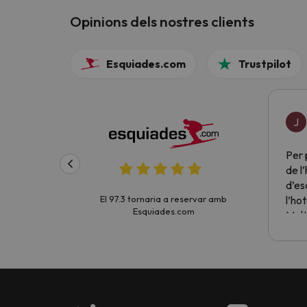
Opinions dels nostres clients
Esquiades.com
Trustpilot
J
Per 
de l
d’es
l’hot
El 97.3 tornaria a reservar amb
Esquiades.com
Molt