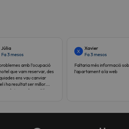
Júlia
Xavier
X
Fa 3 mesos
Fa 3 mesos
problemes amb l’ocupació
Faltaria més informació so
’hotel que vam reservar, des
l’apartament a la web
quiades ens vau canviar
el i ha resultat ser millor.
es gràcies per la gestió.