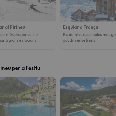
ar al Pirineu
Esquiar a França
esquí més proper sense
Els dominis esquiables més gr
iar a grans estacions.
gaudir sense límits.
ineu per a l'estiu