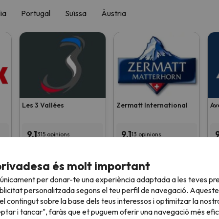
lia
Portugal
Suïssa
Àustria
Les 3 Vallées
Zermatt International
Av
9.1
9.1
315 opinions
13 opinions
privadesa és molt important
Veure totes les estacions d'esquí
 únicament per donar-te una experiència adaptada a les teves pre
licitat personalitzada segons el teu perfil de navegació. Aqueste
l contingut sobre la base dels teus interessos i optimitzar la nostr
eptar i tancar", faràs que et puguem oferir una navegació més eficie