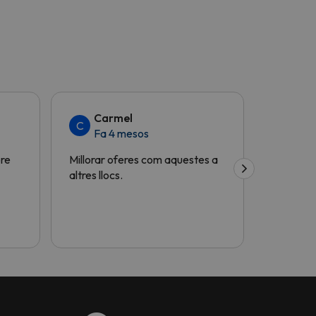
Carmel
Ma
C
M
Fa 4 mesos
Fa 
bre
Millorar oferes com aquestes a
Molt útil
altres llocs.
gràcies!