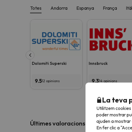
Totes
Andorra
Espanya
França
Ità
Dolomiti Superski
Innsbruck
9.5
9.3
12 opinions
14 opinions
La teva 
Utilitzem cookies
poder mostrar pub
ajuden a mostrar e
Últimes valoracions de les estacions
En fer clic a "Acc