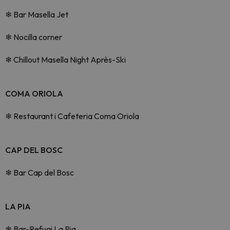
❄
Bar Masella Jet
❄
Nocilla corner
❄
Chillout Masella Night Après-Ski
COMA ORIOLA
❄
Restaurant i Cafeteria Coma Oriola
CAP DEL BOSC
❄
Bar Cap del Bosc
LA PIA
❄
Bar-Refugi La Pia