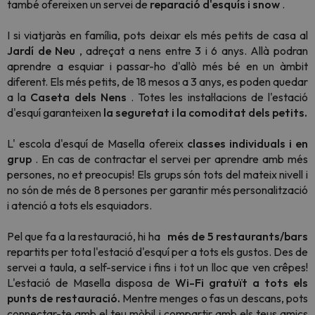
també ofereixen un servei de
reparació d'esquís i snow
.
I si viatjaràs en família, pots deixar els més petits de casa al
Jardí de Neu
, adreçat a nens entre 3 i 6 anys. Allà podran
aprendre a esquiar i passar-ho d'allò més bé en un àmbit
diferent.
Els més petits, de 18 mesos a 3 anys, es poden quedar
a la
Caseta dels Nens
. Totes
les instal·lacions de l'estació
d'esquí garanteixen
la seguretat i la comoditat dels petits.
L'
escola d'esquí de Masella ofereix
classes individuals i en
grup
. En cas de contractar el servei per aprendre amb més
persones, no et preocupis! Els grups són tots del mateix nivell i
no són de més de 8 persones per garantir més personalització
i atenció a tots els esquiadors.
Pel que fa a la restauració, hi ha
més de 5 restaurants/bars
repartits per tota l'estació d'esquí per a tots els gustos. Des de
servei a taula, a self-service i fins i tot un lloc que ven crêpes!
L'estació de Masella disposa de
Wi-Fi gratuït
a tots els
punts de restauració.
Mentre menges o fas un descans, pots
connectar-te amb el teu mòbil i compartir amb els teus amics