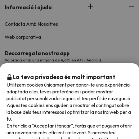
Informació i ajuda
Contacta Amb Nosaltres
Web corporativa
Descarrega la nostra app
Valorada amb una mitjana de 4,6/5 en iOS i Android.
La teva privadesa és molt important
Utilitzem cookies únicament per donar-te una experiència
adaptada a les teves preferències i poder mostrar
publicitat personalitzada segons el teu perfil de navegació.
Aquestes cookies ens ajuden a mostrar el contingut sobre
la base dels teus interessos i optimitzar la nostra web per a
tu.
En fer clic a "Acceptar i tancar", faràs que et puguem oferir
Acceptem
una navegació més eficient i rellevant. Si necessiteu