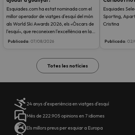
Esquiades.com ha estat nominada com el
Esquiades Sele
millor operador de viatges d'esquí del món
Sporting, Apar
als World Ski Awards 2026, els «Òscars de
Cristina
l'esquí», que reconeixen l'excel·lència en la
indústria de l'esquí. Vota ara i ajuda'ns a
Publicada:
07/08/2026
Publicada:
02/
arribar al capdamunt!
Totes les notícies
24 anys d'experiència en viatges d'esquí
Més de 222.905 opinions en 7 idiomes
Els millors preus per esquiar a Europa