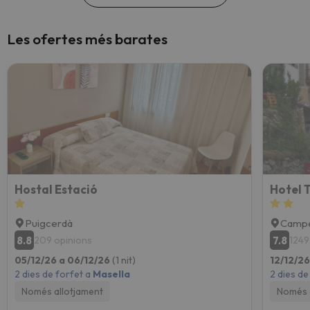
Les ofertes més barates
Hostal Estació
Hotel 
Puigcerdà
Campe
8.8
7.8
209 opinions
1249
05/12/26 a 06/12/26
(1 nit)
12/12/26
2 dies de forfet a
Masella
2 dies de
Només allotjament
Només 