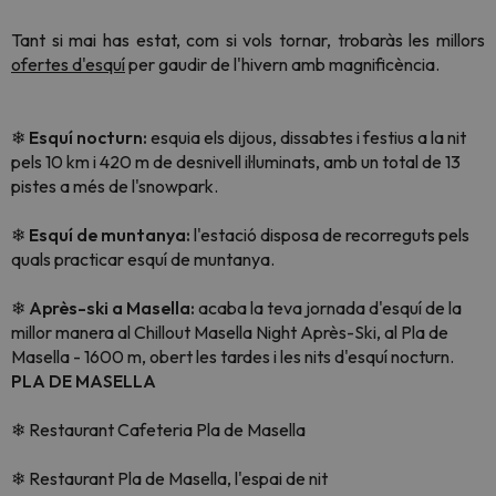
Tant si mai has estat, com si vols tornar, trobaràs les millors
ofertes d'esquí
per gaudir de l'hivern amb magnificència.
❄
Esquí nocturn:
esquia els dijous, dissabtes i festius a la nit
pels 10 km i 420 m de desnivell il·luminats, amb un total de 13
pistes a més de l'snowpark.
❄
Esquí de muntanya:
l'estació disposa de recorreguts pels
quals practicar esquí de muntanya.
❄
Après-ski a Masella:
acaba la teva jornada d'esquí de la
millor manera al Chillout Masella Night Après-Ski, al Pla de
Masella - 1600 m, obert les tardes i les nits d'esquí nocturn.
PLA DE MASELLA
❄
Restaurant Cafeteria Pla de Masella
❄
Restaurant Pla de Masella, l'espai de nit