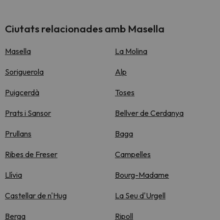
Ciutats relacionades amb Masella
Masella
La Molina
Soriguerola
Alp
Puigcerdà
Toses
Prats i Sansor
Bellver de Cerdanya
Prullans
Baga
Ribes de Freser
Campelles
Llívia
Bourg-Madame
Castellar de n'Hug
La Seu d'Urgell
Berga
Ripoll