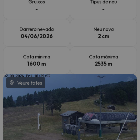
Gruixos
Tipus de neu
-
-
Darrera nevada
Neu nova
04/06/2026
2 cm
Cota mínima
Cota màxima
1600 m
2535 m
Veure totes