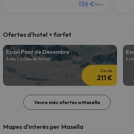
136 €
/pers.
Ofertes d'hotel + forfet
Esquí Pont de Desembre
Es
3 nits + 2 Dies de forfait
4 ni
Des de
211 €
Veure més ofertes a Masella
Mapes d'interès per Masella