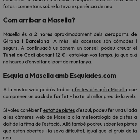
fotos i comentaris sobre la teva experiència de neu.
Com arribar a Masella?
Masella és a
2 hores
aproximadament dels
aeroports de
Girona i Barcelona.
A més, els
accessos són còmodes i
segurs. A continuació us donem un consell:
podeu creuar el
Túnel de Cadi
abonant 12 € i
estalviar-vos temps, ja que així
no haureu d'envoltar el port de muntanya.
Esquia a Masella amb Esquiades.com
A la nostra web podràs trobar
ofertes d'esquí a Masella
que
comprenen un
pack de
forfet + hotel
al millor preu de la web.
Si voleu conèixer l'
estat de pistes
d'esquí, podeu fer una ullada
a les càmeres web de Masella o la meteorologia de pistes a
dalt de la fitxa de l'estació. Allà també podreu saber les pistes
que estan obertes i la seva dificultat, igual que el gruix de la
neu.