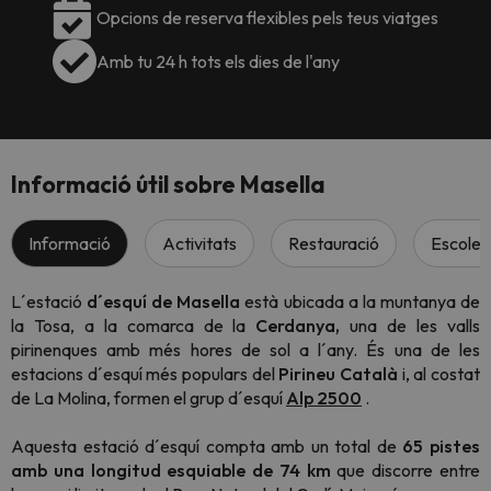
Opcions de reserva flexibles pels teus viatges
Amb tu 24 h tots els dies de l'any
Informació útil sobre Masella
Informació
Activitats
Restauració
Escoles 
L´estació
d´esquí de Masella
està ubicada a la muntanya de
la Tosa, a la comarca de la
Cerdanya,
una de les valls
pirinenques amb més hores de sol a l´any. És una de les
estacions d´esquí més populars del
Pirineu Català
i, al costat
de La Molina, formen el grup d´esquí
Alp 2500
.
Aquesta estació d´esquí compta amb un total de
65 pistes
amb una longitud esquiable de 74 km
que discorre entre