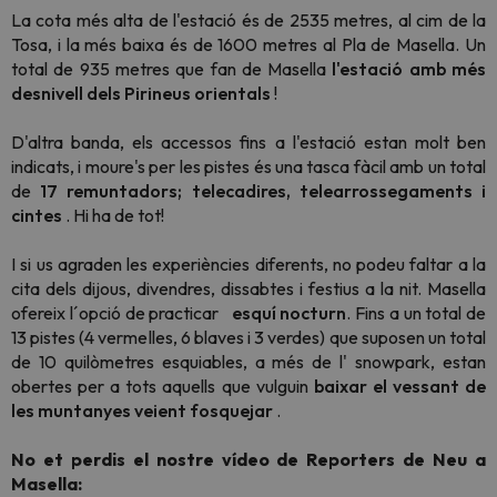
La cota més alta de l'estació és de 2535 metres, al cim de la
Tosa, i la més baixa és de 1600 metres al Pla de Masella
. Un
total de 935 metres que fan de Masella
l'estació amb més
desnivell dels Pirineus orientals
!
D'altra banda, els
accessos fins a l'estació estan molt ben
indicats, i moure's per les pistes és una tasca fàcil amb un total
de
17 remuntadors; telecadires, telearrossegaments i
cintes
. Hi ha de tot!
I si us agraden les experiències diferents, no podeu faltar a la
cita dels dijous, divendres, dissabtes i festius a la nit. Masella
ofereix l´opció de practicar
esquí nocturn
. Fins a un total de
13 pistes (4 vermelles, 6 blaves i 3 verdes) que suposen un total
de 10 quilòmetres esquiables, a més de l'
snowpark,
estan
obertes per a tots aquells que vulguin
baixar el vessant de
les muntanyes veient fosquejar
.
No et perdis el nostre vídeo de Reporters de Neu a
Masella: