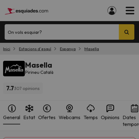
On vols esquiar?
Inici
Estacions d´esquí
Espanya
Masella
Masella
Pirineu Català
7.7
307 opinions
General
Estat
Ofertes
Webcams
Temps
Opinions
Dates
tempor