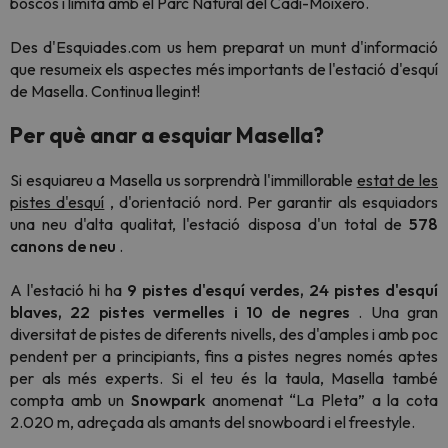
boscos i limita amb el Parc Natural del Cadí-Moixeró.
Des d'Esquiades.com us hem preparat un munt d'informació
que resumeix els aspectes més importants de l'estació d'esquí
de Masella. Continua llegint!
Per què anar a esquiar Masella?
Si esquiareu a Masella us sorprendrà l'immillorable
estat de les
pistes d'esquí
, d'orientació nord. Per garantir als esquiadors
una neu d'alta qualitat, l'estació disposa d'un total de
578
canons de neu
.
A l'estació
hi
ha
9 pistes d'esquí verdes, 24 pistes d'esquí
blaves, 22 pistes vermelles i 10 de negres
. Una gran
diversitat de pistes de diferents nivells, des d'amples i amb poc
pendent per a principiants, fins a pistes negres només aptes
per als més experts.
Si el teu és la taula, Masella també
compta amb
un
Snowpark
anomenat
“La Pleta”
a la cota
2.020 m, adreçada als amants del snowboard i el freestyle.