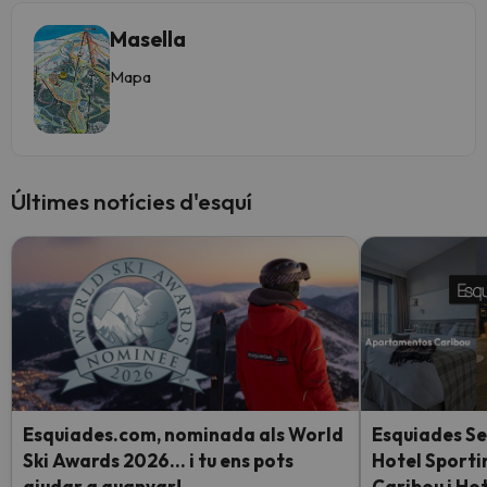
Masella
Mapa
Últimes notícies d'esquí
Esquiades.com, nominada als World
Esquiades Se
Ski Awards 2026… i tu ens pots
Hotel Sport
ajudar a guanyar!
Caribou i Hot