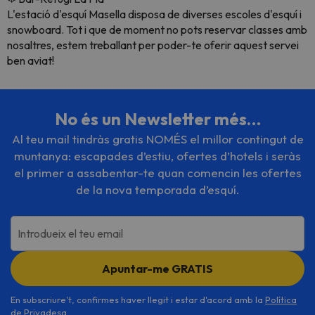
L'estació d'esquí Masella disposa de diverses escoles d'esquí i
snowboard. Tot i que de moment no pots reservar classes amb
nosaltres, estem treballant per poder-te oferir aquest servei
ben aviat!
No és un Newsletter més…
Al teu mail tindràs gratis NOMÉS el millor contingut de
muntanya: escapades d’estiu, ofertes d’hotels i seràs
el primer a assabentar-te quan comencin les ofertes
de la nova temporada d’esquí.
Introdueix el teu email
Apuntar-me GRATIS
En subscriure't, confirmes haver llegit i estar d'acord amb la
Política
de Privadesa
.