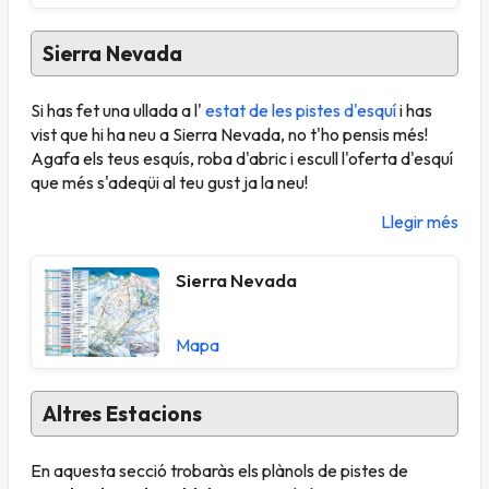
Sierra Nevada
Si has fet una ullada a l'
estat de les pistes d'esquí
i has
vist que hi ha neu a Sierra Nevada, no t'ho pensis més!
Agafa els teus esquís, roba d'abric i escull l'oferta d'esquí
que més s'adeqüi al teu gust ja la neu!
Llegir més
Sierra Nevada
Mapa
Altres Estacions
En aquesta secció trobaràs els plànols de pistes de