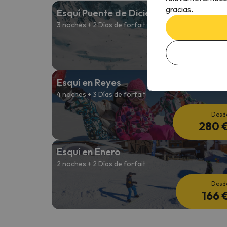
gracias.
Esquí Puente de Diciembre
3 noches + 2 Días de forfait
Desd
211 
Esquí en Reyes
4 noches + 3 Días de forfait
Desd
280 
Esquí en Enero
2 noches + 2 Días de forfait
Desd
166 