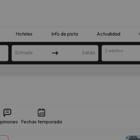
Hoteles
Info de pista
Actualidad
2 adultos
Entrada
Salida
piniones
Fechas temporada
que coincida con tu búsqueda. Prueba a modificar el destino.