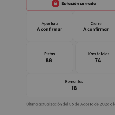
Estación cerrada
¡Vaya! Parece que nuestro buscador ha perdido
Apertura
Cierre
A confirmar
A confirmar
Pistas
Kms totales
88
74
Remontes
18
Última actualización del 06 de Agosto de 2026 a l