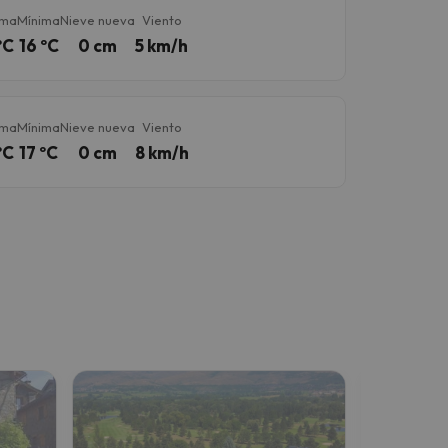
ima
Mínima
Nieve nueva
Viento
ºC
16 ºC
0 cm
5 km/h
ima
Mínima
Nieve nueva
Viento
ºC
17 ºC
0 cm
8 km/h