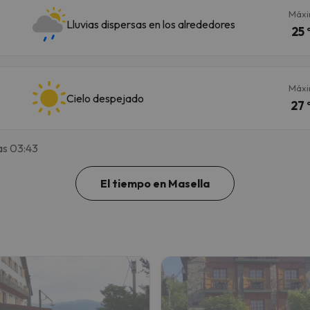
Máx
Lluvias dispersas en los alrededores
25 
Máx
Cielo despejado
27 
as 03:43
El tiempo en Masella