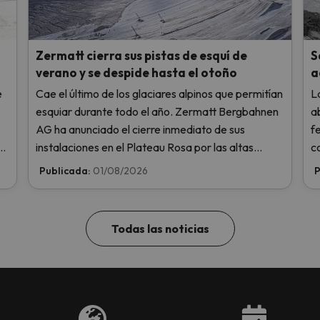
Zermatt cierra sus pistas de esquí de
S
verano y se despide hasta el otoño
a
e
Cae el último de los glaciares alpinos que permitían
L
esquiar durante todo el año. Zermatt Bergbahnen
a
AG ha anunciado el cierre inmediato de sus
f
ra
instalaciones en el Plateau Rosa por las altas
c
.
temperaturas, sin llegar siquiera a abrir este fin de
h
Publicada:
01/08/2026
P
semana.
2
Todas las noticias