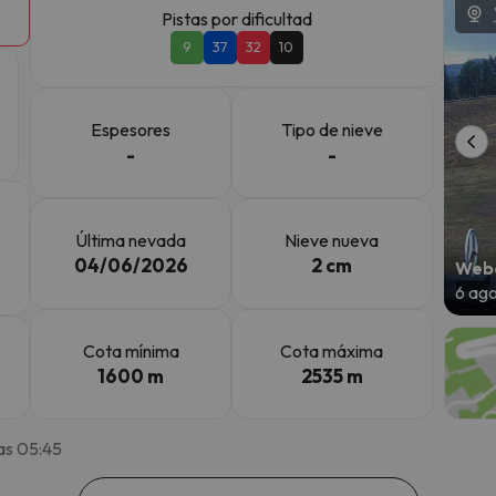
Pistas por dificultad
9
37
32
10
 el norte. En cuanto encuentre su brújula vuelve.
Espesores
Tipo de nieve
-
-
Última nevada
Nieve nueva
04/06/2026
2 cm
Webc
6 ag
Cota mínima
Cota máxima
1600 m
2535 m
as 05:45