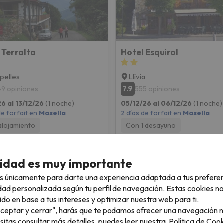
 Terralta
Hotel Esquirol
pelles
Llívia
7.9
49 opiniones
555 opiniones
26 al 13/12/26
(1 noche)
05/12/26 al 06/12/26
(1 noche)
de forfait en
Masella
2 días de forfait en
Masella
alojamiento
Con 1 desayuno
140 €
143 
/pers.
cidad es muy importante
s únicamente para darte una experiencia adaptada a tus prefere
dad personalizada según tu perfil de navegación. Estas cookies n
ido en base a tus intereses y optimizar nuestra web para ti.
"Aceptar y cerrar", harás que te podamos ofrecer una navegación m
esitas consultar más detalles, puedes leer nuestra
Política de Cook