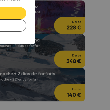
squí en Fin de Año
 noches + 2 Días de forfait
Desde
228 €
squí Entre Semana
 noches + 4 días de forfait
Desde
348 €
 noche + 2 días de forfaits
 noche + 2 Días de forfait
Desde
140 €