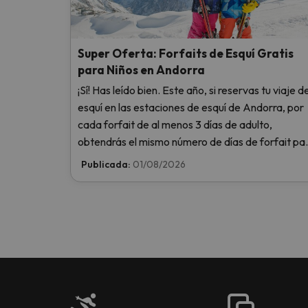
Super Oferta: Forfaits de Esquí Gratis
para Niños en Andorra
¡Sí! Has leído bien. Este año, si reservas tu viaje d
esquí en las estaciones de esquí de Andorra, por
cada forfait de al menos 3 días de adulto,
obtendrás el mismo número de días de forfait pa
1 niño totalmente GRATIS. Entra e infórmate aquí
Publicada:
01/08/2026