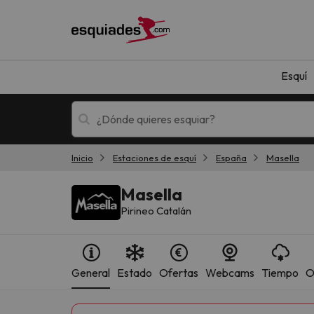
Esquí
Inicio
Estaciones de esquí
España
Masella
Esquí
Escapadas
Masella
Pirineo Catalán
General
Estado
Ofertas
Webcams
Tiempo
O
¡Vaya! No hemos encontrado ningún resultado 