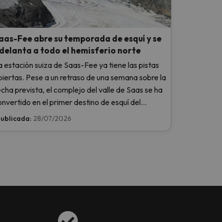
aas-Fee abre su temporada de esquí y se
delanta a todo el hemisferio norte
a estación suiza de Saas-Fee ya tiene las pistas
biertas. Pese a un retraso de una semana sobre la
echa prevista, el complejo del valle de Saas se ha
onvertido en el primer destino de esquí del
emisferio norte en arrancar la temporada 2026-
ublicada:
28/07/2026
027.