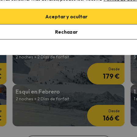
Esquí en Navidad
E
4 noches + 3 Días de forfait
3
Aceptar y ocultar
e
Desde
Rechazar
€
317 €
Esquí Fin de Semana
E
2 noches + 2 Días de forfait
5
e
Desde
€
179 €
Esquí en Febrero
1
2 noches + 2 Días de forfait
1
e
Desde
€
166 €