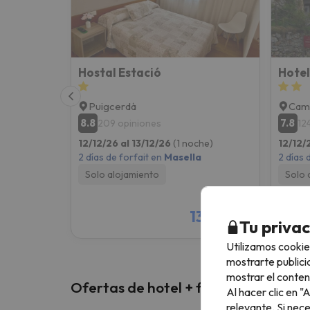
Hostal Estació
Hotel
Puigcerdà
Cam
8.8
7.8
209 opiniones
12
12/12/26 al 13/12/26
(1 noche)
12/12/
2 días de forfait en
Masella
2 días 
Solo alojamiento
Solo 
136 €
/pers.
Tu priva
Utilizamos cookie
mostrarte publici
mostrar el conten
Ofertas de hotel + forfait
Al hacer clic en 
relevante. Si nec