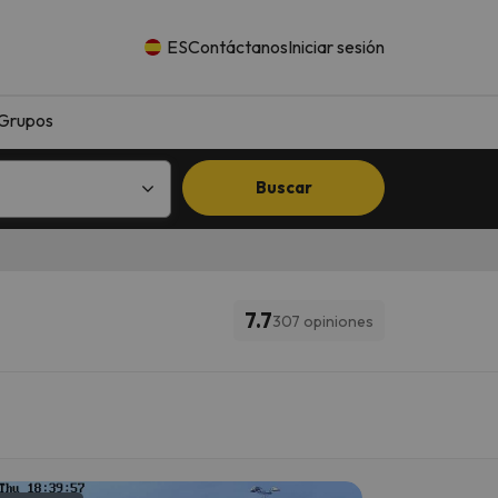
ES
Contáctanos
Iniciar sesión
Grupos
Buscar
7.7
307 opiniones