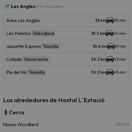
Les Angles
55 km esquiables
Area Les Angles
35 km
39 min
Les Pelèrins
Telecabina
35.3 km
40 min
Jassette Express
Telesilla
35.6 km
41 min
Collade
Telearrastre
36.2 km
43 min
Pla del Mir
Telesilla
36.2 km
43 min
Los alrededores de Hostal L´Estació
Cerca
Museo Woodland
590 m