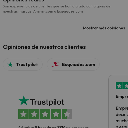
Son experiencias de clientes que se han alojado con alguna de
nuestras marcas: Amimir.com o Esquiades.com
Mostrar más opiniones
Opiniones de nuestros clientes
Trustpilot
Esquiades.com
Empre
Empre
decir
muchas
a esqu
4.4 sobre 5 basado en 2239 valoraciones