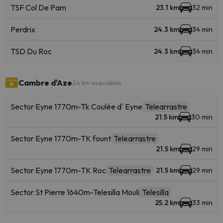
TSF Col De Pam
23.1 km
32 min
Perdrix
24.3 km
34 min
TSD Du Roc
24.3 km
34 min
Cambre d'Aze
24 km esquiables
Sector Eyne 1770m-Tk Coulée d' Eyne
Telearrastre
21.5 km
30 min
Sector Eyne 1770m-TK fount
Telearrastre
21.5 km
29 min
Sector Eyne 1770m-TK Roc
Telearrastre
21.5 km
29 min
Sector St Pierre 1640m-Telesilla Mouli
Telesilla
25.2 km
33 min