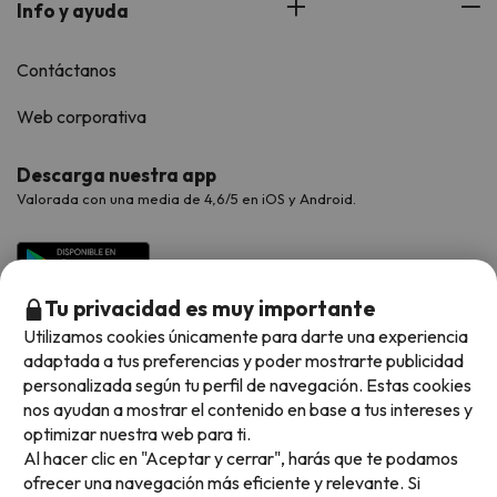
Info y ayuda
Contáctanos
Web corporativa
Descarga nuestra app
Valorada con una media de 4,6/5 en iOS y Android.
Tu privacidad es muy importante
Utilizamos cookies únicamente para darte una experiencia
adaptada a tus preferencias y poder mostrarte publicidad
personalizada según tu perfil de navegación. Estas cookies
nos ayudan a mostrar el contenido en base a tus intereses y
optimizar nuestra web para ti.
Métodos de pago disponibles
Al hacer clic en "Aceptar y cerrar", harás que te podamos
ofrecer una navegación más eficiente y relevante. Si