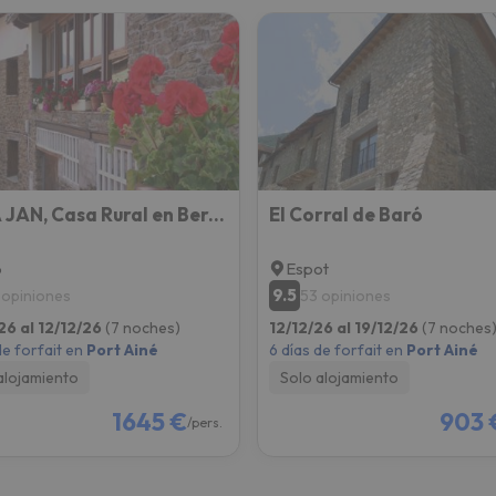
CASA JAN, Casa Rural en Beraní
El Corral de Baró
p
Espot
9.5
 opiniones
53 opiniones
26 al 12/12/26
(7 noches)
12/12/26 al 19/12/26
(7 noches
de forfait en
Port Ainé
6 días de forfait en
Port Ainé
alojamiento
Solo alojamiento
1645 €
903 
/pers.