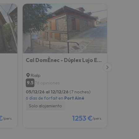
Cal DomÈnec - Dúplex Lujo En Rialp ( Se Admiten Mascotas)
Les Nous
Rialp
Rialp
9.5
9.5
76 opiniones
154 opi
)
05/12/26 al 12/12/26
(7 noches)
05/03/27 a
6 días de forfait en
Port Ainé
2 días de fo
Solo alojamiento
Solo aloj
€
1253 €
/pers.
/pers.