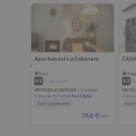
Apartament La Cabanera
Sort
Rial
9.5
9.2
82 opiniones
24
05/12/26 al 12/12/26
(7 noches)
05/12/
6 días de forfait en
Port Ainé
6 días 
Solo alojamiento
Solo 
748 €
/pers.