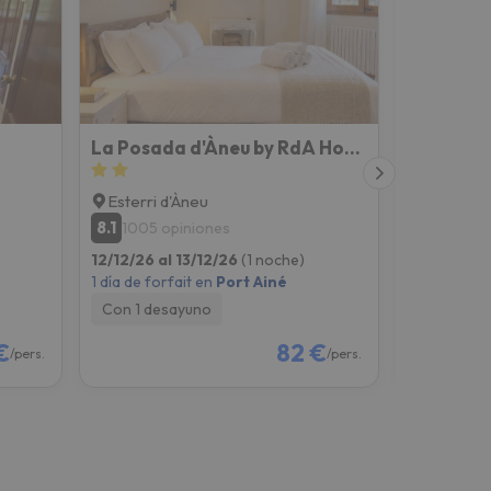
La Posada d'Àneu by RdA Hotels
Pey Reso
Esterri d'Àneu
Sort
8.1
8.4
1005 opiniones
542 op
12/12/26 al 13/12/26
(1 noche)
12/12/26 al
1 día de forfait en
Port Ainé
1 día de for
Con 1 desayuno
Solo aloj
€
82 €
/pers.
/pers.