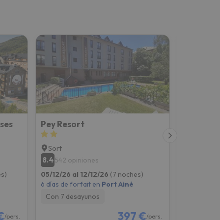
ses
Pey Resort
CASA D
Sort
Roní
8.4
9.9
542 opiniones
30 opi
s)
05/12/26 al 12/12/26
(7 noches)
12/12/26 al
6 días de forfait en
Port Ainé
6 días de fo
Con 7 desayunos
Solo aloj
€
397 €
/pers.
/pers.