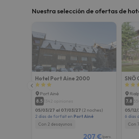
Nuestra selección de ofertas de hot
Hotel Port Aine 2000
SNÖ C
Port Ainé
Rial
8.5
7.8
1342 opiniones
55
05/03/27 al 07/03/27
(2 noches)
05/12/
2 días de forfait en
Port Ainé
6 días 
Con 2 desayunos
Con 
207 €
/pers.