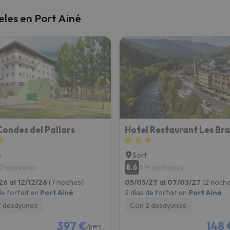
eles en Port Ainé
ondes del Pallars
Hotel Restaurant Les Bra
p
Sort
8.6
0 opiniones
519 opiniones
26 al 12/12/26
(7 noches)
05/03/27 al 07/03/27
(2 noche
de forfait en
Port Ainé
2 días de forfait en
Port Ainé
7 desayunos
Con 2 desayunos
397 €
148 
/pers.