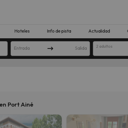
Hoteles
Info de pista
Actualidad
2 adultos
Entrada
Salida
en Port Ainé
que coincida con tu búsqueda. Prueba a modificar el destino.