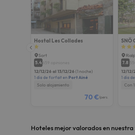
¡Vaya! Parece que nuestro buscador ha perdido
Hostal Les Collades
SNÖ C
Sort
Rial
5.4
7.8
659 opiniones
55
12/12/26 al 13/12/26
(1 noche)
12/12/
1 día de forfait en
Port Ainé
1 día d
Solo alojamiento
Con 1
70 €
/pers.
Hoteles mejor valorados en nuestra