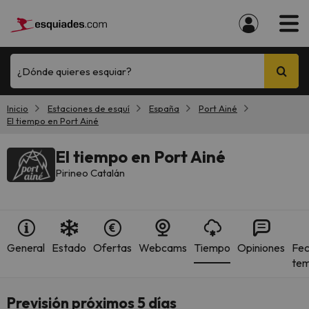
¿Dónde quieres esquiar?
Inicio
Estaciones de esquí
España
Port Ainé
El tiempo en Port Ainé
El tiempo en Port Ainé
Pirineo Catalán
General
Estado
Ofertas
Webcams
Tiempo
Opiniones
Fec
te
Previsión próximos 5 días