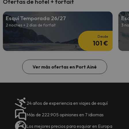
Ofertas de hotel + forfait
Esquí Temporada 26/27
Es
2 noches + 2 días de forfait
3 no
Desde
101 €
Ver más ofertas en Port Ainé
24 años de experiencia en viajes de esquí
Más de 222.905 opiniones en 7 idiomas
Los mejores precios para esquiar en Europa