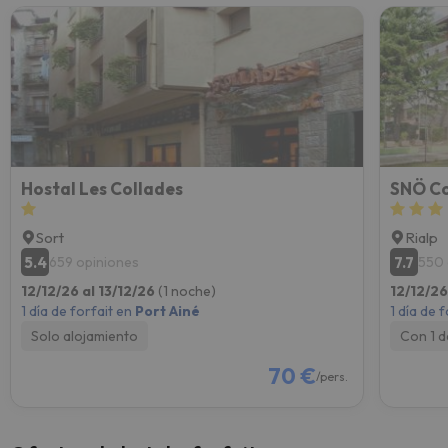
Hostal Les Collades
SNÖ Co
Sort
Rialp
5.4
7.7
659 opiniones
550 
12/12/26 al 13/12/26
(1 noche)
12/12/26
1 día de forfait en
Port Ainé
1 día de 
Solo alojamiento
Con 1 
70 €
/pers.