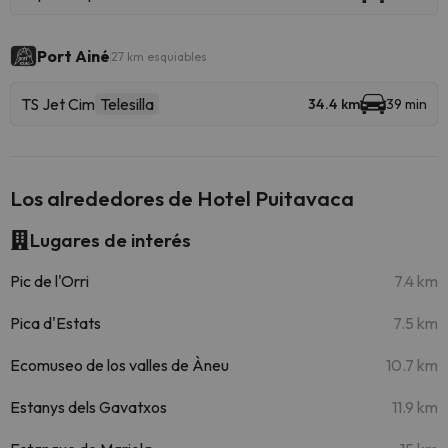
Port Ainé
27 km esquiables
TS Jet Cim
Telesilla
34.4 km
39 min
Los alrededores de Hotel Puitavaca
Lugares de interés
Pic de l'Orri
7.4 km
Pica d'Estats
7.5 km
Ecomuseo de los valles de Àneu
10.7 km
Estanys dels Gavatxos
11.9 km