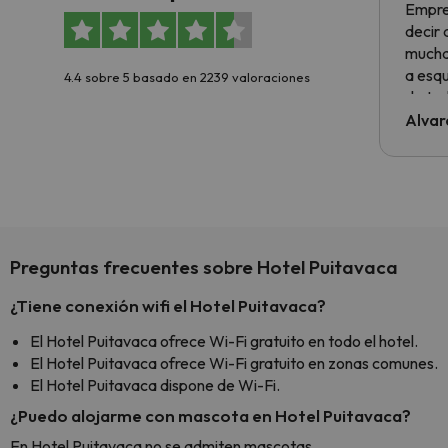
Empre
decir
muchas
a esqu
4.4 sobre 5 basado en 2239 valoraciones
de tod
al cli
Alvar
he ten
culpa 
inmobi
y un t
cancel
cance
Preguntas frecuentes sobre Hotel Puitavaca
perfe
diner
¿Tiene conexión wifi el Hotel Puitavaca?
Recom
vacaci
El Hotel Puitavaca ofrece Wi-Fi gratuito en todo el hotel.
esquia
El Hotel Puitavaca ofrece Wi-Fi gratuito en zonas comunes.
extra
El Hotel Puitavaca dispone de Wi-Fi.
yo.
¿Puedo alojarme con mascota en Hotel Puitavaca?
En Hotel Puitavaca no se admiten mascotas.