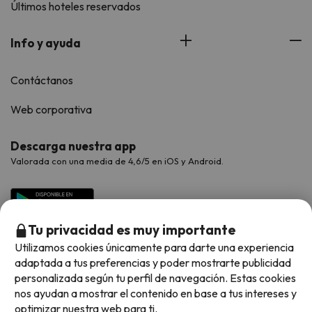
Últimos hoteles reservados
Info y ayuda
Contáctanos
Web corporativa
Descarga nuestra app
Valorada con una media de 4,6/5 en iOS y Android.
Tu privacidad es muy importante
Utilizamos cookies únicamente para darte una experiencia
adaptada a tus preferencias y poder mostrarte publicidad
personalizada según tu perfil de navegación. Estas cookies
nos ayudan a mostrar el contenido en base a tus intereses y
optimizar nuestra web para ti.
Métodos de pago disponibles