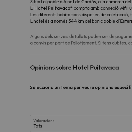
Situat al poble d'Ainet de Cardós, a la comarca del 
L'
Hotel Puitavaca*
compta amb connexió wifi i u
Les diferents habitacions disposen de calefacció, t
L'hotel és a només 34,4 km del bonic poble d'Ester
Alguns dels serveis detallats poden ser de pagamen
a canvis per part de l'allotjament. Si tens dubtes, 
Opinions sobre Hotel Puitavaca
Selecciona un tema per veure opinions específ
Valoracions
Tots