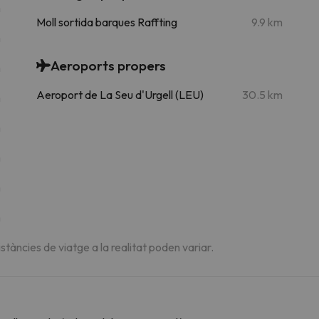
m
Moll sortida barques Raffting
9.9 km
m
Aeroports propers
m
Aeroport de La Seu d'Urgell (LEU)
30.5 km
m
m
m
m
m
istàncies de viatge a la realitat poden variar.