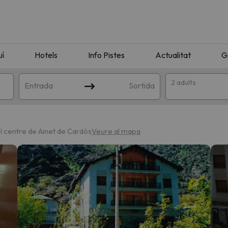
uí
Hotels
Info Pistes
Actualitat
G
2 adults
Entrada
Sortida
l centre de Ainet de Cardós
Veure al mapa
n amb la teva cerca. Intenteu modificar la destinació.