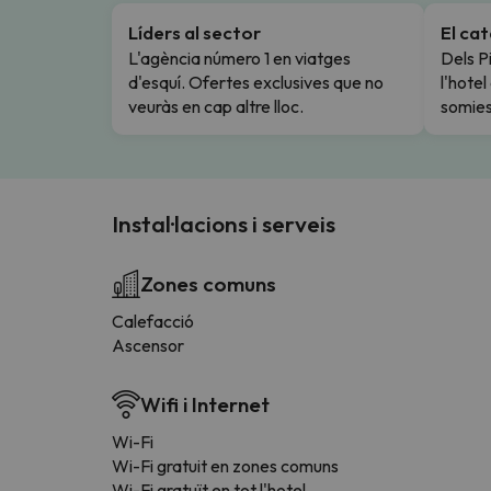
Líders al sector
El ca
L'agència número 1 en viatges
Dels Pi
d'esquí. Ofertes exclusives que no
l'hote
veuràs en cap altre lloc.
somies
Instal·lacions i serveis
Zones comuns
Calefacció
Ascensor
Wifi i Internet
Wi-Fi
Wi-Fi gratuit en zones comuns
Wi-Fi gratuït en tot l'hotel