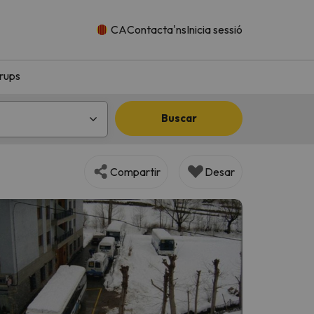
CA
Contacta'ns
Inicia sessió
rups
Buscar
Compartir
Desar