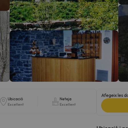
el nord. Quan trobi la seva brúixola torna.
Afegeix les d
Ubicació
Neteja
Excel·lent
Excel·lent
Ubicació i a