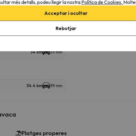
ultar més detalls, podeu llegir la nostra
Política de Cookies.
Moltes
Acceptar i ocultar
roperes
Rebutjar
34 km
39 min
34.4 km
39 min
tavaca
Platges properes