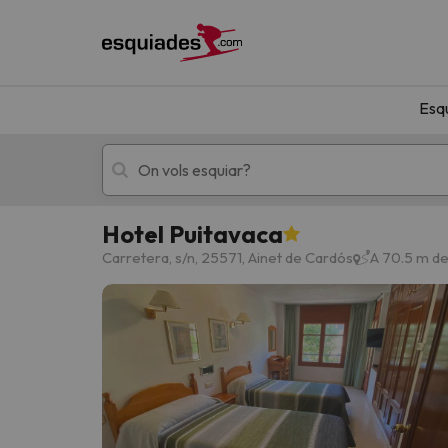
Esq
Hotel Puitavaca
Esquí
Escapades
Carretera, s/n, 25571, Ainet de Cardós
A 70.5 m de
!Vaja! No hem trobat resultats que coincideixi