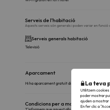
Serveis de l'habitació
Aquests serveis són generals i poden variar en funció d
Serveis generals habitació
Televisió
Aparcament
La teva 
Hi ha aparcament gratuït disponible en els voltants
Utilitzem cookies
poder mostrar pub
ajuden a mostrar e
Condicions per a mascotes
En fer clic a "Acc
T'informem que aquest allotjament no admet mas