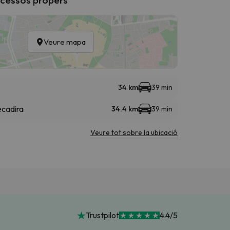
Veure mapa
34 km
39 min
ecadira
34.4 km
39 min
Veure tot sobre la ubicació
Trustpilot
4.4/5