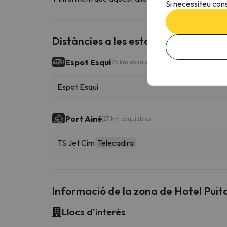
Si necessiteu cons
Distàncies a les estacions d'esquí p
Espot Esquí
25 km esquiables
Espot Esquí
Port Ainé
27 km esquiables
TS Jet Cim
Telecadira
Informació de la zona de Hotel Pui
Llocs d'interès