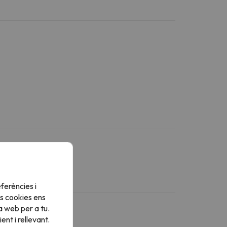
ferències i
s cookies ens
a web per a tu.
nt i rellevant.