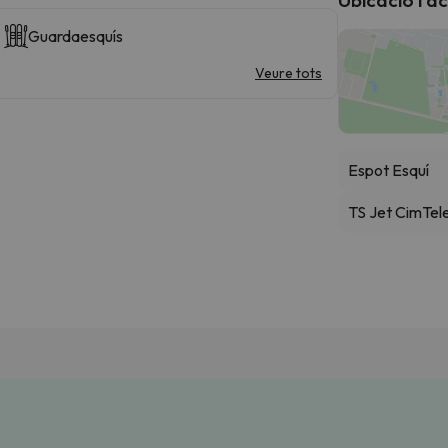
Guardaesquís
Veure tots
Espot Esquí
TS Jet Cim
Tel