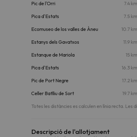
Pic de l'Orri
7.4 k
Pica d'Estats
7.5 k
Ecomuseo de los valles de Àneu
10.7 k
Estanys dels Gavatxos
11.9 k
Estanque de Mariola
15 k
Pica d'Estats
16.3 k
Pic de Port Negre
17.2 k
Celler Batlliu de Sort
19.7 k
Totes les distàncies es calculen en línia recta. Les d
Descripció de l'allotjament