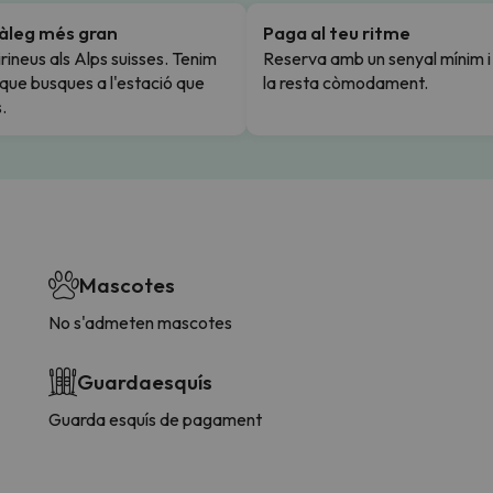
tàleg més gran
Paga al teu ritme
rineus als Alps suisses. Tenim
Reserva amb un senyal mínim 
l que busques a l'estació que
la resta còmodament.
.
Mascotes
No s'admeten mascotes
Guardaesquís
Guarda esquís de pagament