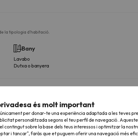
e la tipologia d'habitació.
Bany
Lavabo
Dutxa o banyera
privadesa és molt important
 de l'allotjament
 únicament per donar-te una experiència adaptada a les teves pre
licitat personalitzada segons el teu perfil de navegació. Aqueste
l contingut sobre la base dels teus interessos i optimitzar la nostr
eptar i tancar", faràs que et puguem oferir una navegació més eficie
cotes.