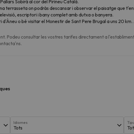
Pallars Sobirà al cor del Pirineu Català.
na terrasseta on podràs descansar i observar el paisatge que t'en
elevisió, escriptori i bany complet amb dutxa o banyera.
ri d'Àneu o bé visitar el Monestir de Sant Pere Brugal a uns 20 km
t. Podeu consultar les vostres tarifes directament a l'establiment
contacta'ns.
iques
Idiomes
Tip
Tots
Tot