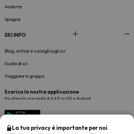
Andorra
Spagna
SKI INFO
Blog, notizie e consigli sugli sci
Guida di sci
Viaggiare in gruppo
Scarica la nostra applicazione
Ha ottenuto una media di 4,6/5 su iOS e Android.
La tua privacy è importante per noi