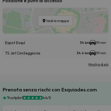
Posizione e punti di accesso
Vedi la mappa
Espot Esquí
34 km
39 min
TS Jet Cim
Seggiovia
34.4 km
39 min
Mostra di più
Prenota senza rischi con Esquiades.com
Trustpilot
4.4/5