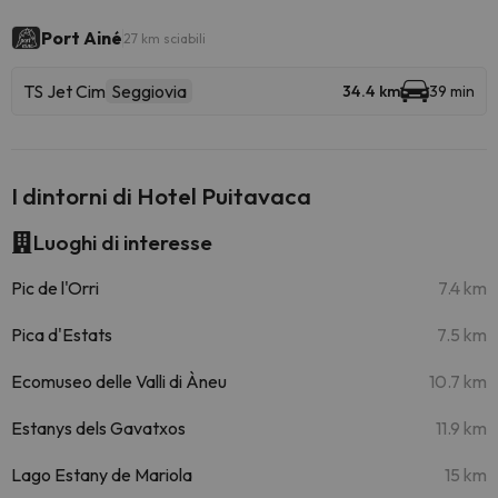
Port Ainé
27 km sciabili
TS Jet Cim
Seggiovia
34.4 km
39 min
I dintorni di Hotel Puitavaca
Luoghi di interesse
Pic de l'Orri
7.4 km
Pica d'Estats
7.5 km
Ecomuseo delle Valli di Àneu
10.7 km
Estanys dels Gavatxos
11.9 km
Lago Estany de Mariola
15 km