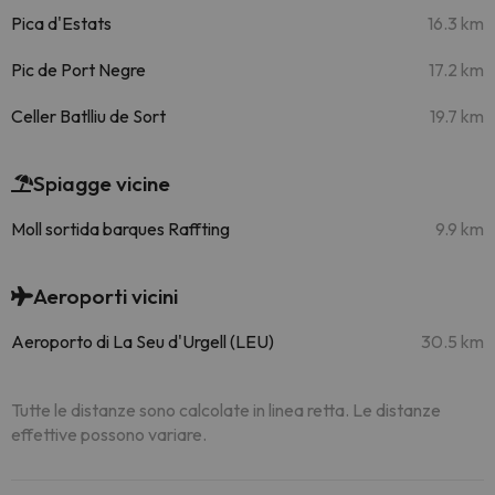
Pica d'Estats
16.3 km
Pic de Port Negre
17.2 km
Celler Batlliu de Sort
19.7 km
Spiagge vicine
Moll sortida barques Raffting
9.9 km
Aeroporti vicini
Aeroporto di La Seu d'Urgell (LEU)
30.5 km
Tutte le distanze sono calcolate in linea retta. Le distanze
effettive possono variare.