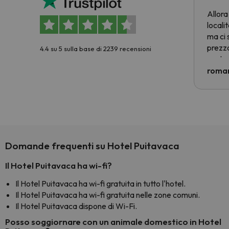
Allora
locali
ma ci 
prezzo
4.4 su 5 sulla base di 2239 recensioni
nostra 
econom
roman
costre
voluto
per 6 g
paghi 
Domande frequenti su Hotel Puitavaca
Il Hotel Puitavaca ha wi-fi?
Il Hotel Puitavaca ha wi-fi gratuita in tutto l'hotel.
Il Hotel Puitavaca ha wi-fi gratuita nelle zone comuni.
Il Hotel Puitavaca dispone di Wi-Fi.
Posso soggiornare con un animale domestico in Hotel