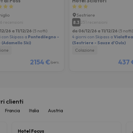
t al Foss
Hotel Sciatori
iglio
Sestriere
8.3
6 recensioni
251 recensioni
12/26 a 11/12/26
(5 notti)
da 06/12/26 a 11/12/26
(5 notti
i con Skipass a
Pontedilegno -
4 giorni con Skipass a
Vialattea
 (Adamello Ski)
(Sestriere - Sauze d'Oulx)
ione
Colazione
2154 €
437 
/pers.
i clienti
Francia
Italia
Austria
Hotel Focus