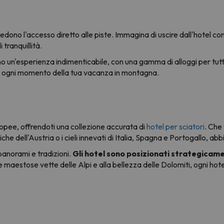
dono l'accesso diretto alle piste. Immagina di uscire dall'hotel con g
 tranquillità.
n'esperienza indimenticabile, con una gamma di alloggi per tutti i g
re ogni momento della tua vacanza in montagna.
opee, offrendoti una collezione accurata di
hotel per sciatori
. Che
oriche dell'Austria o i cieli innevati di Italia, Spagna e Portogallo, 
anorami e tradizioni.
Gli hotel sono posizionati strategicam
lle maestose vette delle Alpi e alla bellezza delle Dolomiti, ogni ho