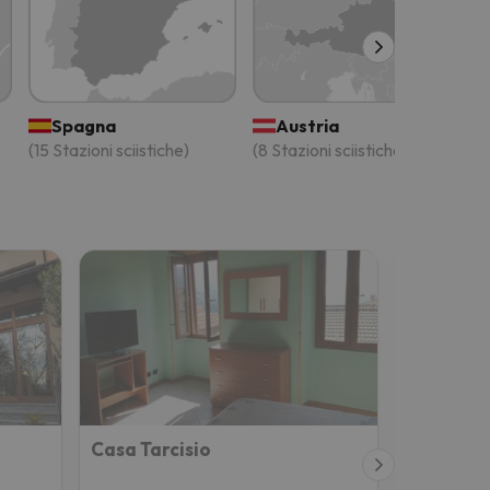
Spagna
Austria
(15 Stazioni sciistiche)
(8 Stazioni sciistiche)
Casa Tarcisio
Hotel Val