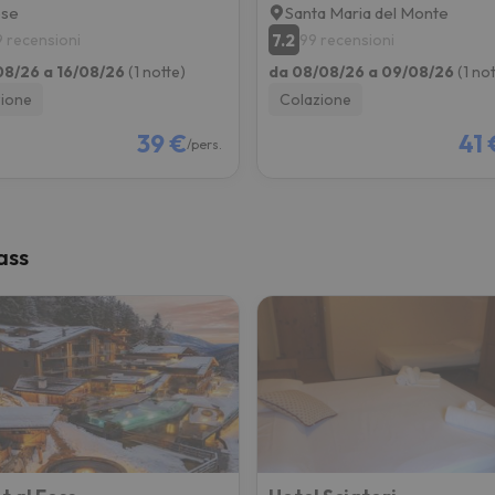
ese
Santa Maria del Monte
7.2
9 recensioni
99 recensioni
08/26 a 16/08/26
(1 notte)
da 08/08/26 a 09/08/26
(1 no
ione
Colazione
39 €
41 
/pers.
ass