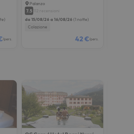
Palanzo
Valganna
7.5
7.9
112 recensioni
544 rec
tte)
da 15/08/26 a 16/08/26
(1 notte)
da 15/08/2
Colazione
Colazione
€
42 €
/pers.
/pers.