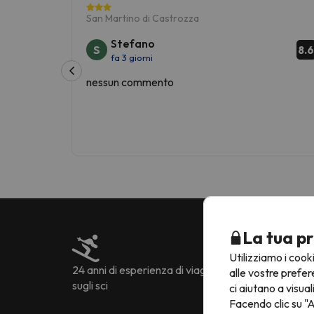
San Martino di Castrozza
Stefano
S
8.
fa 3 giorni
nessun commento
La tua pr
Utilizziamo i cook
24 anni di esperienza di viaggio
Più di 222.905 opi
alle vostre prefer
sugli sci
ci aiutano a visual
Facendo clic su "A