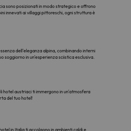
ncia sono posizionati in modo strategico e offrono
 innevati ai villaggi pittoreschi, ogni struttura è
'essenza dell'eleganza alpina, combinando interni
o soggiorno in un'esperienza sciistica esclusiva.
Gli hotel austriaci ti immergono in un'atmosfera
rta del tuo hotel!
tel in Italia ti accolgono in ambienti caldi e