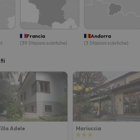
la strada. Non appena troverà la bussola, tornerà.
Francia
Andorra
e)
(39 Stazioni sciistiche)
(3 Stazioni sciistiche)
ti
illa Adele
Mariuccia