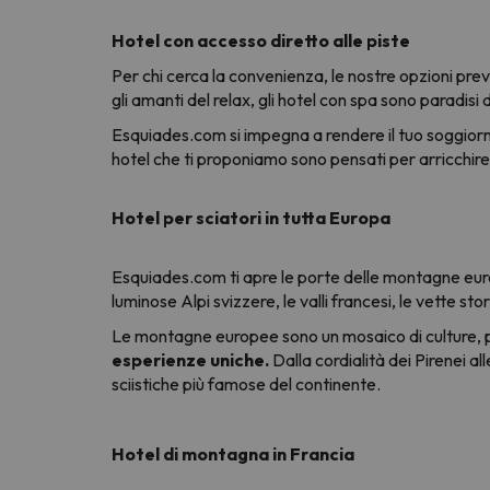
Hotel con accesso diretto alle piste
Per chi cerca la convenienza, le nostre opzioni preve
gli amanti del relax, gli hotel con spa sono paradisi di
Esquiades.com si impegna a rendere il tuo soggiorno u
hotel che ti proponiamo sono pensati per arricchi
Hotel per sciatori in tutta Europa
Esquiades.com ti apre le porte delle montagne eur
luminose Alpi svizzere, le valli francesi, le vette st
Le montagne europee sono un mosaico di culture, p
esperienze uniche.
Dalla cordialità dei Pirenei a
sciistiche più famose del continente.
Hotel di montagna in Francia