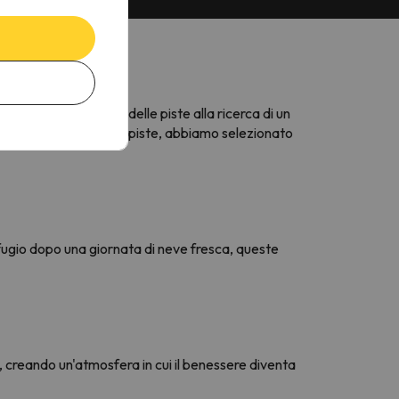
sia un esploratore delle piste alla ricerca di un
n accesso diretto alle piste, abbiamo selezionato
rifugio dopo una giornata di neve fresca, queste
tà, creando un'atmosfera in cui il benessere diventa