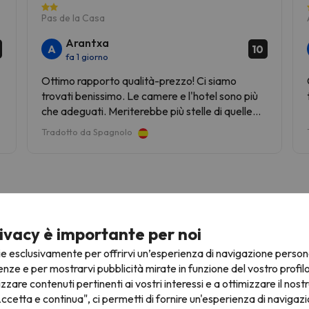
Pas de la Casa
Arantxa
A
6
10
fa 1 giorno
Ottimo rapporto qualità-prezzo! Ci siamo
trovati benissimo. Le camere e l'hotel sono più
che adeguati. Meriterebbe più stelle di quelle
che ha.
Tradotto da Spagnolo
ivacy è importante per noi
ie esclusivamente per offrirvi un’esperienza di navigazione person
nioni in 7 lingue
Ottimi prezzi per le offerte di sci
Offerte di sci fle
enze e per mostrarvi pubblicità mirate in funzione del vostro profil
in Europa
izzare contenuti pertinenti ai vostri interessi e a ottimizzare il nostr
ccetta e continua", ci permetti di fornire un'esperienza di navigazi