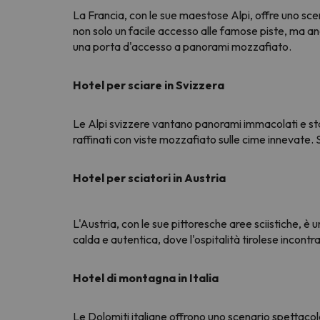
La Francia, con le sue maestose Alpi, offre uno scen
non solo un facile accesso alle famose piste, ma anch
una porta d'accesso a panorami mozzafiato.
Hotel per sciare in Svizzera
Le Alpi svizzere vantano panorami immacolati e staz
raffinati con viste mozzafiato sulle cime innevate. 
Hotel per sciatori in Austria
L'Austria, con le sue pittoresche aree sciistiche, è
calda e autentica, dove l'ospitalità tirolese incontr
Hotel di montagna in Italia
Le Dolomiti italiane offrono uno scenario spettacolar