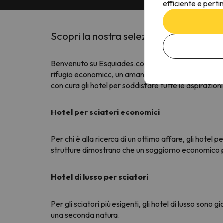
efficiente e perti
Scopri la nostra selezione di hotel di m
Benvenuto su Esquiades.com, dove ogni fiocco di nev
rifugio economico, un amante dello sci che preferis
con cura gli hotel per soddisfare tutte le aspirazioni
Hotel per sciatori economici
Per chi è alla ricerca di un ottimo affare, gli hote
strutture dimostrano che un soggiorno economico p
Hotel di lusso per sciatori
Per gli sciatori più esigenti, gli hotel di lusso son
una seconda natura.