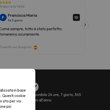
Andorra la Vella
Andorra la
Francisca Maria
Alic
F
A
10
fa 3 giorni
fa 6 
Come sempre, tutto è stato perfetto;
Soggiorno
torneremo sicuramente.
posizione
Tradotto da Spagnolo
Tradotto 
alizzata in base
ssibili
Disponibile 24 ore, 7 giorni, 365
o. Questi cookie
giorni all'anno
o sito per voi.
one più