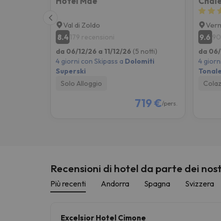
Hotel Maè
Chale
Val di Zoldo
Verm
8.4
9.6
179 recensioni
90
da 06/12/26 a 11/12/26
(5 notti)
da 06/
4 giorni con Skipass a
Dolomiti
4 giorn
Superski
Tonale
Solo Alloggio
Colaz
719 €
/pers.
Recensioni di hotel da parte dei nostr
Più recenti
Andorra
Spagna
Svizzera
Excelsior Hotel Cimone