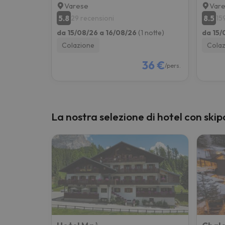
Varese
Var
5.8
8.5
29 recensioni
15
da 15/08/26 a 16/08/26
(1 notte)
da 15/
Colazione
Colaz
36 €
/pers.
La nostra selezione di hotel con skip