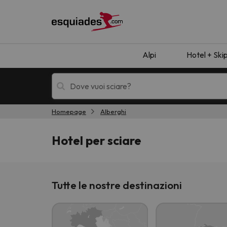
Alpi
Hotel + Ski
Homepage
Alberghi
Hotel + skipass
Hotel di montagn
Hotel per sciare
Tutte le nostre destinazioni
Ops, non abbiamo trovato alcun risultato corr