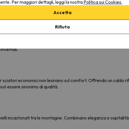
nente. Per maggiori dettagli, leggi la nostra
Politica sui Cookies.
Accetta
ontagna ai piedi delle piste da sci
Rifiuta
e racconta una storia e ogni hotel ha una personalità unica. Che tu 
ce la sinfonia del lusso o un appassionato di avventura che cerca u
 invernali.
l per sciatori economici non lesinano sul comfort. Offrendo un caldo 
uò essere sinonimo di qualità.
o gioielli incastonati tra le montagne. Combinano eleganza e ospitali