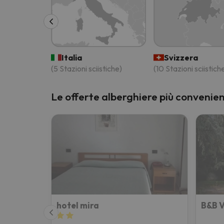
Sembra che il nostro ricercatore abbia perso 
Italia
Svizzera
(5 Stazioni sciistiche)
(10 Stazioni sciistich
Le offerte alberghiere più convenien
hotel mira
B&B V