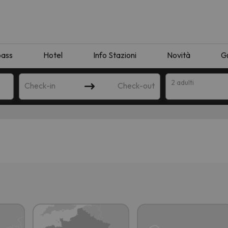
pass
Hotel
Info Stazioni
Novità
G
2 adulti
Check-in
Check-out
a
ispondente alla sua ricerca. Provare a modificare la destinazione.