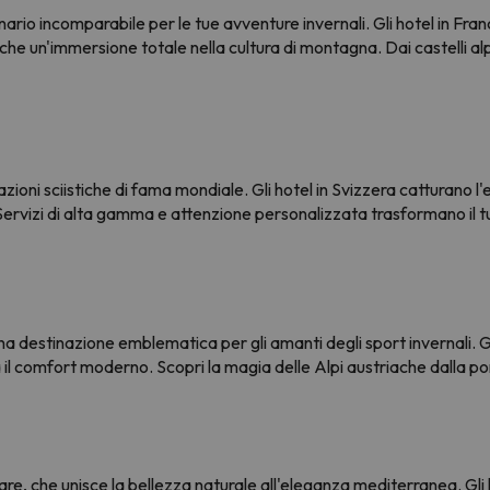
ario incomparabile per le tue avventure invernali. Gli hotel in Fra
e un'immersione totale nella cultura di montagna. Dai castelli alpini
ioni sciistiche di fama mondiale. Gli hotel in Svizzera catturano l
Servizi di alta gamma e attenzione personalizzata trasformano il tu
 una destinazione emblematica per gli amanti degli sport invernali. 
a il comfort moderno. Scopri la magia delle Alpi austriache dalla po
e, che unisce la bellezza naturale all'eleganza mediterranea. Gli ho