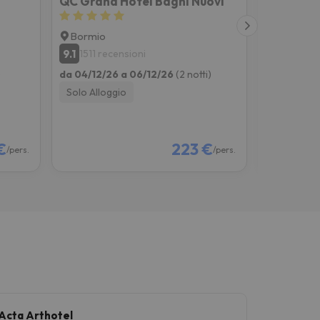
QC Grand Hotel Bagni Nuovi
Sertorell
Bormio
Breuil-Ce
9.1
9
1511 recensioni
115 rec
)
da 04/12/26 a 06/12/26
(2 notti)
da 09/01/2
Solo Alloggio
Colazione
€
223 €
/pers.
/pers.
Acta Arthotel
Hotel Y