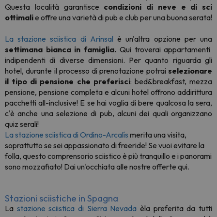
Questa località garantisce
condizioni di neve e di sci
ottimali
e offre una varietà di pub e club per una buona serata!
La stazione sciistica di Arinsal
è un'altra opzione per una
settimana bianca in famiglia.
Qui troverai appartamenti
indipendenti di diverse dimensioni. Per quanto riguarda gli
hotel, durante il processo di prenotazione potrai
selezionare
il tipo di pensione che preferisci
: bed&breakfast, mezza
pensione, pensione completa e alcuni hotel offrono addirittura
pacchetti all-inclusive! E se hai voglia di bere qualcosa la sera,
c'è anche una selezione di pub, alcuni dei quali organizzano
quiz serali!
La stazione sciistica di Ordino-Arcalís
merita una visita,
soprattutto se sei appassionato di freeride! Se vuoi evitare la
folla, questo comprensorio sciistico è più tranquillo e i panorami
sono mozzafiato! Dai un'occhiata alle nostre offerte qui.
Stazioni sciistiche in Spagna
La
stazione sciistica di Sierra Nevada
è
la preferita da tutti