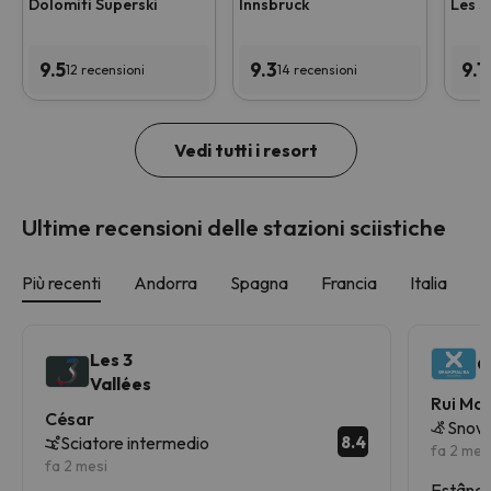
Dolomiti Superski
Innsbruck
Les 3
9.5
9.3
9.1
12 recensioni
14 recensioni
3
Vedi tutti i resort
Ultime recensioni delle stazioni sciistiche
Più recenti
Andorra
Spagna
Francia
Italia
S
Les 3
G
Vallées
Rui Ma
César
Snow
8.4
Sciatore intermedio
fa 2 mes
fa 2 mesi
Estânci