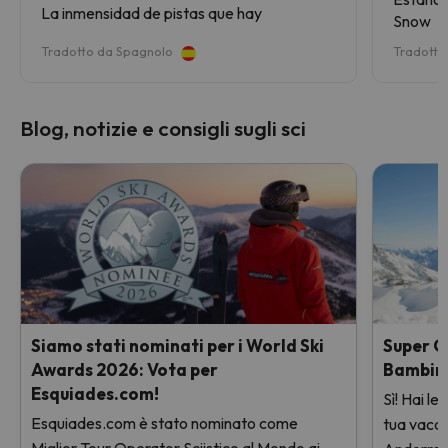
La inmensidad de pistas que hay
Snow
Tradotto da Spagnolo
Tradotto
Blog, notizie e consigli sugli sci
Siamo stati nominati per i World Ski
Super O
Awards 2026: Vota per
Bambin
Esquiades.com!
Sì! Hai l
Esquiades.com è stato nominato come
tua vacanz
Miglior Tour Operator Sciistico al Mondo ai