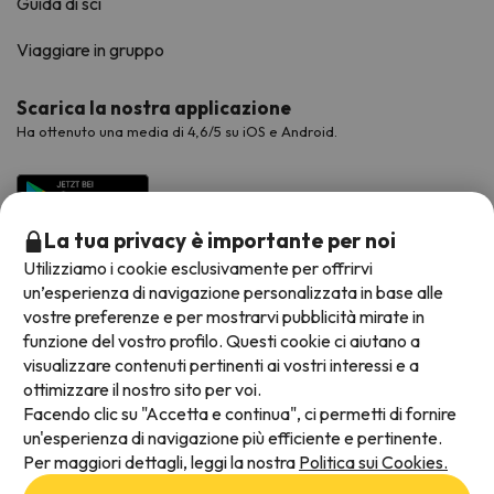
Guida di sci
Viaggiare in gruppo
Scarica la nostra applicazione
Ha ottenuto una media di 4,6/5 su iOS e Android.
La tua privacy è importante per noi
Utilizziamo i cookie esclusivamente per offrirvi
un’esperienza di navigazione personalizzata in base alle
vostre preferenze e per mostrarvi pubblicità mirate in
funzione del vostro profilo. Questi cookie ci aiutano a
visualizzare contenuti pertinenti ai vostri interessi e a
Metodi di pagamento disponibili
ottimizzare il nostro sito per voi.
Facendo clic su "Accetta e continua", ci permetti di fornire
un'esperienza di navigazione più efficiente e pertinente.
Per maggiori dettagli, leggi la nostra
Politica sui Cookies.