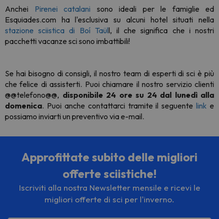
Anche
i
Pirenei catalani
sono ideali per le famiglie ed
Esquiades.com ha l'esclusiva su alcuni hotel situati nella
stazione sciistica di Boí Taül
l, il che significa che i nostri
pacchetti vacanze sci sono imbattibili!
Se hai bisogno di consigli, il nostro team di esperti di sci è più
che felice di assisterti. Puoi chiamare il nostro servizio clienti
@@telefono@@,
disponibile 24 ore su 24 dal
lunedì alla
domenica
. Puoi anche contattarci tramite il seguente
link
e
possiamo inviarti un preventivo via e-mail.
Approfittate subito delle migliori
offerte sciistiche!
Iscriviti alla nostra Newsletter mensile e ricevi le
migliori offerte di sci per l'inverno.