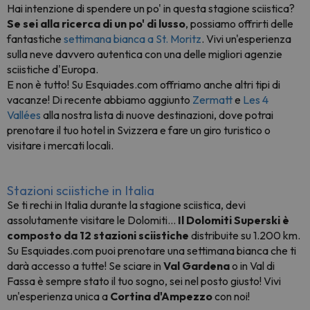
Hai intenzione di spendere un po' in questa stagione sciistica?
Se sei alla ricerca di un po' di lusso
, possiamo offrirti delle
fantastiche
settimana bianca a St. Moritz
. Vivi un'esperienza
sulla neve davvero autentica con una delle migliori agenzie
sciistiche d'Europa.
E non è tutto! Su Esquiades.com offriamo anche altri tipi di
vacanze! Di recente abbiamo aggiunto
Zermatt
e
Les 4
Vallées
alla nostra lista di nuove destinazioni, dove potrai
prenotare il tuo hotel in Svizzera e fare un giro turistico o
visitare i mercati locali.
Stazioni sciistiche in Italia
Se ti rechi in Italia durante la stagione sciistica, devi
assolutamente visitare le Dolomiti...
Il Dolomiti Superski è
composto da 12 stazioni sciistiche
distribuite su 1.200 km.
Su Esquiades.com puoi prenotare una settimana bianca che ti
darà accesso a tutte! Se sciare in
Val Gardena
o in Val di
Fassa è sempre stato il tuo sogno, sei nel posto giusto! Vivi
un'esperienza unica a
Cortina d'Ampezzo
con noi!