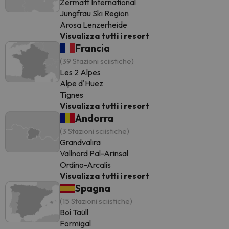
Zermatt International
Jungfrau Ski Region
Arosa Lenzerheide
Visualizza tutti i resort
Francia
(39 Stazioni sciistiche)
Les 2 Alpes
Alpe d'Huez
Tignes
Visualizza tutti i resort
Andorra
(3 Stazioni sciistiche)
Grandvalira
Vallnord Pal-Arinsal
Ordino-Arcalis
Visualizza tutti i resort
Spagna
(15 Stazioni sciistiche)
Boí Taüll
Formigal