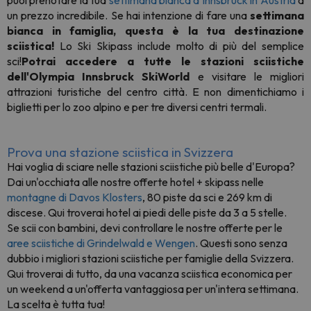
puoi prenotare la tua
settimana bianca a Innsbruck in Austria
a
un prezzo incredibile. Se hai intenzione di fare una
settimana
bianca in famiglia, questa è la tua destinazione
sciistica!
Lo Ski Skipass include molto di più del semplice
sci!
Potrai accedere a tutte le stazioni sciistiche
dell'Olympia Innsbruck SkiWorld
e visitare le migliori
attrazioni turistiche del centro città. E non dimentichiamo i
biglietti per lo zoo alpino e per tre diversi centri termali.
Prova una stazione sciistica in Svizzera
Hai voglia di sciare nelle stazioni sciistiche più belle d'Europa?
Dai un'occhiata alle nostre offerte hotel + skipass nelle
montagne di Davos Klosters
, 80 piste da sci e 269 km di
discese. Qui troverai hotel ai piedi delle piste da 3 a 5 stelle.
Se scii con bambini, devi controllare le nostre offerte per le
aree sciistiche di Grindelwald e Wengen
. Questi sono senza
dubbio i migliori stazioni sciistiche per famiglie della Svizzera.
Qui troverai di tutto, da una vacanza sciistica economica per
un weekend a un'offerta vantaggiosa per un'intera settimana.
La scelta è tutta tua!