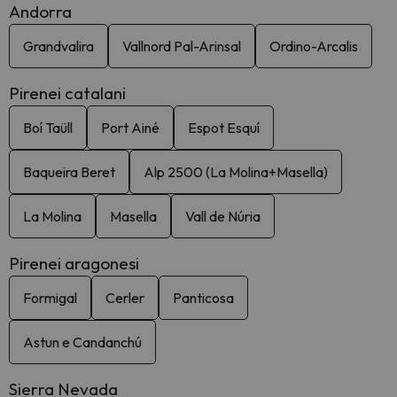
Andorra
Grandvalira
Vallnord Pal-Arinsal
Ordino-Arcalis
Pirenei catalani
Boí Taüll
Port Ainé
Espot Esquí
Baqueira Beret
Alp 2500 (La Molina+Masella)
La Molina
Masella
Vall de Núria
Pirenei aragonesi
Formigal
Cerler
Panticosa
Astun e Candanchú
Sierra Nevada