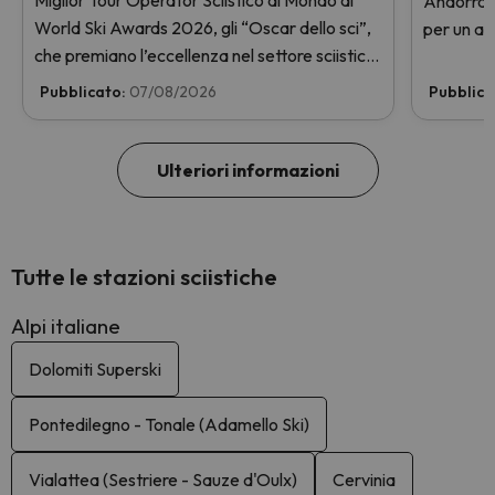
Andorra, 
World Ski Awards 2026, gli “Oscar dello sci”,
per un ad
che premiano l’eccellenza nel settore sciistico.
con skipa
Vota subito e aiutaci a arrivare in cima!
GRATIS. E
Pubblicato:
07/08/2026
Pubblica
Ulteriori informazioni
Tutte le stazioni sciistiche
Alpi italiane
Dolomiti Superski
Pontedilegno - Tonale (Adamello Ski)
Vialattea (Sestriere - Sauze d'Oulx)
Cervinia