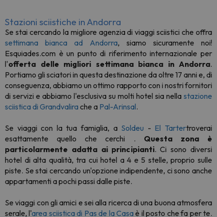
Stazioni sciistiche in Andorra
Se stai cercando la migliore agenzia di viaggi sciistici che offra
settimana bianca ad Andorra
, siamo sicuramente noi!
Esquiades.com è un punto di riferimento internazionale per
l'
offerta delle migliori settimana bianca in Andorra
.
Portiamo gli sciatori in questa destinazione da oltre 17 anni e, di
conseguenza, abbiamo un ottimo rapporto con i nostri fornitori
di servizi e abbiamo l'esclusiva su molti hotel sia nella
stazione
sciistica di Grandvalira
che a
Pal-Arinsal
.
Se viaggi con la tua famiglia, a
Soldeu
-
El Tarter
troverai
esattamente quello che cerchi
.
Questa zona è
particolarmente adatta ai principianti
. Ci sono diversi
hotel di alta qualità, tra cui hotel a 4 e 5 stelle, proprio sulle
piste. Se stai cercando un'opzione indipendente, ci sono anche
appartamenti a pochi passi dalle piste.
Se
viaggi con gli amici e sei alla ricerca di una buona atmosfera
serale, l'
area sciistica di Pas de la Casa
è il posto che fa per te.