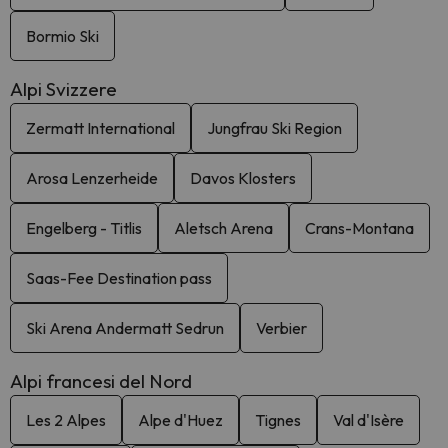
Bormio Ski
Alpi Svizzere
Zermatt International
Jungfrau Ski Region
Arosa Lenzerheide
Davos Klosters
Engelberg - Titlis
Aletsch Arena
Crans-Montana
Saas-Fee Destination pass
Ski Arena Andermatt Sedrun
Verbier
Alpi francesi del Nord
Les 2 Alpes
Alpe d'Huez
Tignes
Val d'Isère