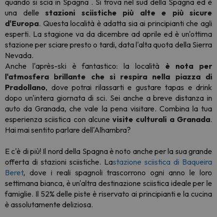
quando si scia in Spagna
. Si trova nel sud della Spagna ed è
una delle
stazioni sciistiche più alte e più sicure
d'Europa
. Questa località è adatta sia ai principianti che agli
esperti. La stagione va da dicembre ad aprile ed è un'ottima
stazione per sciare presto o tardi, data l'alta quota della Sierra
Nevada.
Anche l
'
après-ski è fantastico: la località
è nota per
l'atmosfera brillante che si respira nella piazza di
Pradollano
, dove potrai rilassarti e gustare tapas e drink
dopo un'intera giornata di sci. Sei anche a breve distanza in
auto da Granada, che vale la pena visitare. Combina la tua
esperienza sciistica con alcune
visite culturali a Granada
.
Hai mai sentito parlare dell'Alhambra?
E c'è di più! Il nord della Spagna è noto anche per la sua grande
offerta di stazioni sciistiche.
La
stazione sciistica di Baqueira
Beret
, dove i reali spagnoli trascorrono ogni anno le loro
settimana bianca, è un'altra destinazione sciistica ideale per le
famiglie. Il 52% delle piste è riservato ai principianti e la cucina
è assolutamente deliziosa.