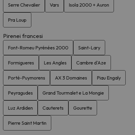
Serre Chevalier
Vars
Isola 2000 + Auron
Pra Loup
Pirenei francesi
Font-Romeu Pyrénées 2000
Saint-Lary
Formigueres
Les Angles
Cambre d'Aze
Porté-Puymorens
AX 3 Domaines
Piau Engaly
Peyragudes
Grand Tourmalet e La Mongie
Luz Ardiden
Cauterets
Gourette
Pierre Saint Martin