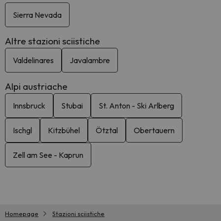
Sierra Nevada
Altre stazioni sciistiche
Valdelinares
Javalambre
Alpi austriache
Innsbruck
Stubai
St. Anton - Ski Arlberg
Ischgl
Kitzbühel
Ötztal
Obertauern
Zell am See - Kaprun
Homepage
Stazioni sciistiche