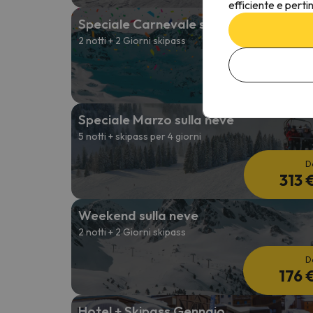
efficiente e perti
Speciale Carnevale sulla neve
2 notti + 2 Giorni skipass
D
157 
Speciale Marzo sulla neve
5 notti + skipass per 4 giorni
D
313 
Weekend sulla neve
2 notti + 2 Giorni skipass
D
176 
Hotel + Skipass Gennaio