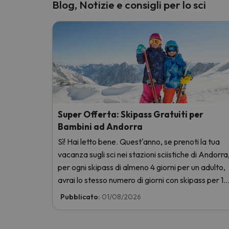
Blog, Notizie e consigli per lo sci
Super Offerta: Skipass Gratuiti per
Bambini ad Andorra
Sì! Hai letto bene. Quest'anno, se prenoti la tua
vacanza sugli sci nei stazioni sciistiche di Andorra
per ogni skipass di almeno 4 giorni per un adulto,
avrai lo stesso numero di giorni con skipass per 1
bambino totalmente GRATIS. Entra e scoprilo qui
Pubblicato:
01/08/2026