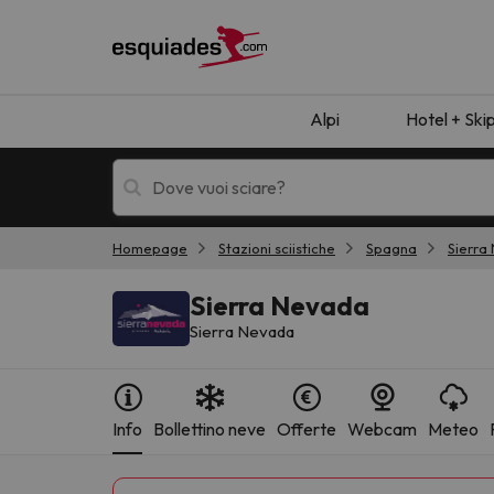
Alpi
Hotel + Ski
Homepage
Stazioni sciistiche
Spagna
Sierra
Hotel + skipass
Hotel di montagn
Sierra Nevada
Sierra Nevada
Info
Bollettino neve
Offerte
Webcam
Meteo
Ops, non abbiamo trovato alcun risultato corr