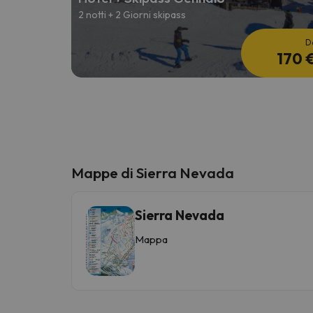
2 notti + 2 Giorni skipass
D
170 
Mappe di Sierra Nevada
Sierra Nevada
Mappa