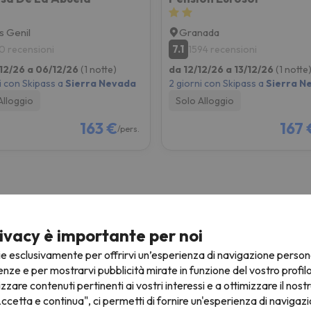
s Genil
Granada
7.1
0 recensioni
1594 recensioni
12/26 a 06/12/26
(1 notte)
da 12/12/26 a 13/12/26
(1 notte
i con Skipass a
Sierra Nevada
2 giorni con Skipass a
Sierra N
Alloggio
Solo Alloggio
163 €
167 
/pers.
ivacy è importante per noi
Natale sulla neve
C
ie esclusivamente per offrirvi un’esperienza di navigazione person
4 notti + Skipass per 3 giorni
3
enze e per mostrarvi pubblicità mirate in funzione del vostro profil
izzare contenuti pertinenti ai vostri interessi e a ottimizzare il nostr
a
Da
€
246 €
ccetta e continua", ci permetti di fornire un'esperienza di navigazi