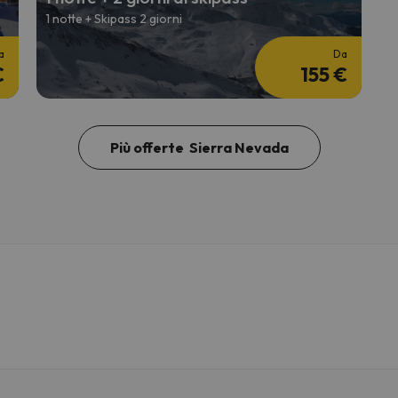
1 notte + Skipass 2 giorni
a
Da
€
155 €
Più offerte Sierra Nevada