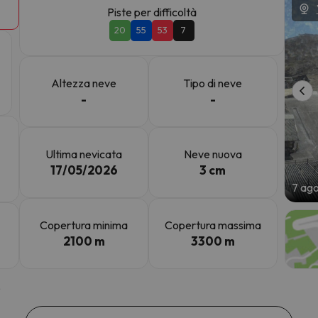
Piste per difficoltà
20
55
53
7
la strada. Non appena troverà la bussola, tornerà.
Altezza neve
Tipo di neve
-
-
Ultima nevicata
Neve nuova
17/05/2026
3 cm
7 ag
Copertura minima
Copertura massima
2100 m
3300 m
5