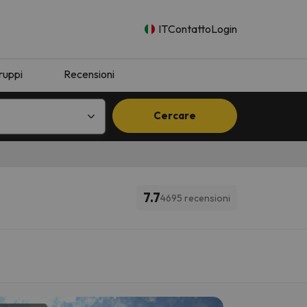
IT
Contatto
Login
ruppi
Recensioni
Cercare
7.7
4695 recensioni