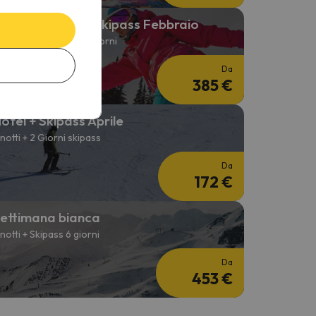
peciale Hotel + Skipass Febbraio
 notti + Skipass per 6 giorni
Da
385 €
otel + Skipass Aprile
 notti + 2 Giorni skipass
Da
172 €
ettimana bianca
 notti + Skipass 6 giorni
Da
453 €