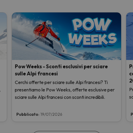
Pow Weeks - Sconti esclusivi per sciare
P
sulle Alpi francesi
c
2
Cerchi offerte per sciare sulle Alpi francesi? Ti
Pr
,
presentiamo le Pow Weeks, offerte esclusive per
s
sciare sulle Alpi francesi con sconti incredibili.
.
Pubblicato:
19/07/2026
P