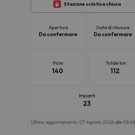
Stazione sciistica chiusa
Sembra che il nostro ricercatore abbia perso 
Apertura
Data di chiusura
Da confermare
Da confermare
Piste
Totale km
140
112
Impianti
23
Ultimo aggiornamento: 07 Agosto 2026 alle 05:4