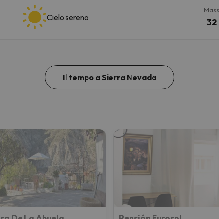
Mass
Cielo sereno
32 
Il tempo a Sierra Nevada
sa De La Abuela
Pensión Eurosol