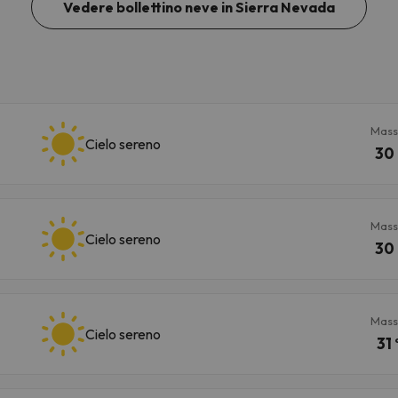
Vedere bollettino neve in Sierra Nevada
Mass
Cielo sereno
30 
Mass
Cielo sereno
30 
Mass
Cielo sereno
31 