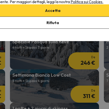
nente. Per maggiori dettagli, leggi la nostra
Politica sui Cookies.
Febbraio sulla neve
S
Accetta
2 notti + 2 Giorni skipass
7
Rifiuta
a
Da
€
163 €
Speciale Pasqua sulla neve
H
4 notti + Skipass 3 giorni
2
a
Da
€
246 €
Settimana Bianca Low Cost
S
5 notti + Skipass 4 giorni
7
a
Da
€
311 €
1 notte + 2 giorni di skipass