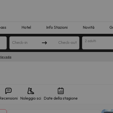
pass
Hotel
Info Stazioni
Novità
G
2 adulti
Check-in
Check-out
 Nevada
a
Recensioni
Noleggio sci
Date della stagione
ispondente alla sua ricerca. Provare a modificare la destinazione.