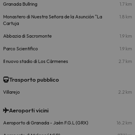
Granada Bullring
1.7 km
Monastero di Nuestra Señora de la Asunción "La
1.8 km
Cartuja
Abbazia di Sacromonte
1.9 km
Parco Scientifico
1.9 km
Il nuovo stadio di Los Cármenes
2.7 km
Trasporto pubblico
Villarejo
2.2 km
Aeroporti vicini
Aeroporto di Granada - Jaén F.G.L (GRX)
16.2 km