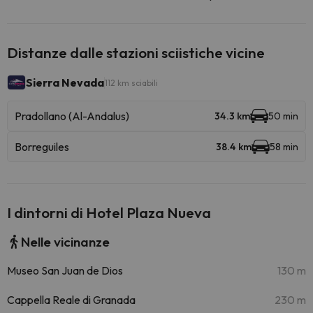
Distanze dalle stazioni sciistiche vicine
Sierra Nevada
112 km sciabili
Pradollano (Al-Andalus)
34.3 km
50 min
Borreguiles
38.4 km
58 min
I dintorni di Hotel Plaza Nueva
Nelle vicinanze
Museo San Juan de Dios
130 m
Cappella Reale di Granada
230 m