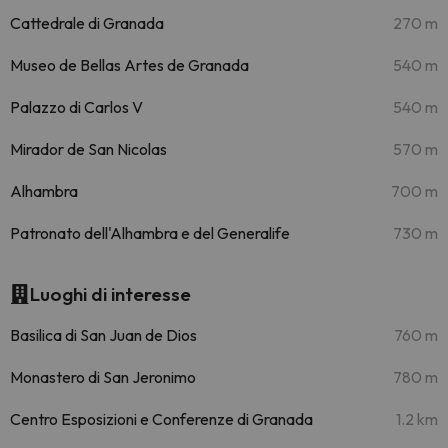
Cattedrale di Granada
270 m
Museo de Bellas Artes de Granada
540 m
Palazzo di Carlos V
540 m
Mirador de San Nicolas
570 m
Alhambra
700 m
Patronato dell'Alhambra e del Generalife
730 m
Luoghi di interesse
Basilica di San Juan de Dios
760 m
Monastero di San Jeronimo
780 m
Centro Esposizioni e Conferenze di Granada
1.2 km