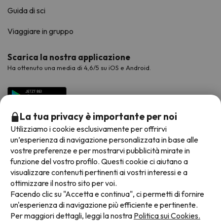
Guida di sci
Viaggiare in gruppo
Scarica la nostra applicazione
Ha ottenuto una media di 4,6/5 su iOS e Android.
La tua privacy è importante per noi
Utilizziamo i cookie esclusivamente per offrirvi
un’esperienza di navigazione personalizzata in base alle
vostre preferenze e per mostrarvi pubblicità mirate in
funzione del vostro profilo. Questi cookie ci aiutano a
visualizzare contenuti pertinenti ai vostri interessi e a
Metodi di pagamento disponibili
ottimizzare il nostro sito per voi.
Facendo clic su "Accetta e continua", ci permetti di fornire
un'esperienza di navigazione più efficiente e pertinente.
Per maggiori dettagli, leggi la nostra
Politica sui Cookies.