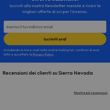
Iscriviti alla nostra Newsletter mensile e ricevi le
migliori offerte di sci per l'inverno.
Inserisci il tuo indirizzo email
Iscriviti ora!
Includendo la tua e-mail nella nostra mailing list, confermi di aver
letto e accettato la
Privacy Policy
.
Recensioni dei clienti su Sierra Nevada
Mostra più recensioni