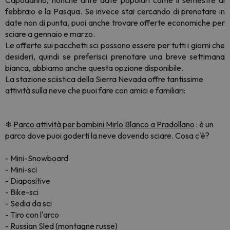
Capodanno, nonché altre date popolari come il semestre di
febbraio e la Pasqua. Se invece stai cercando di prenotare in
date non di punta, puoi anche trovare offerte economiche per
sciare a gennaio e marzo.
Le offerte sui pacchetti sci possono essere per tutti i giorni che
desideri, quindi se preferisci prenotare una breve settimana
bianca, abbiamo anche questa opzione disponibile.
La stazione sciistica della Sierra Nevada offre tantissime
attività sulla neve che puoi fare con amici e familiari:
❄
Parco attività per bambini Mirlo Blanco a Pradollano
: è un
parco dove puoi goderti la neve dovendo sciare. Cosa c'è?
- Mini-Snowboard
- Mini-sci
- Diapositive
- Bike-sci
- Sedia da sci
- Tiro con l'arco
- Russian Sled (montagne russe)