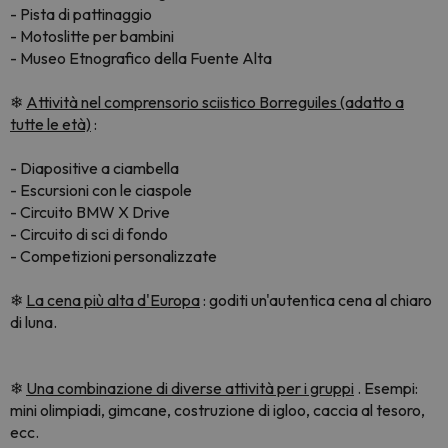
- Pista di pattinaggio
- Motoslitte per bambini
- Museo Etnografico della Fuente Alta
❄
Attività nel comprensorio sciistico Borreguiles (adatto a
tutte le età)
:
- Diapositive a ciambella
- Escursioni con le ciaspole
- Circuito BMW X Drive
- Circuito di sci di fondo
- Competizioni personalizzate
❄
La cena più alta d'Europa
: goditi un'autentica cena al chiaro
di luna.
❄
Una combinazione di diverse attività per i gruppi
. Esempi:
mini olimpiadi, gimcane, costruzione di igloo, caccia al tesoro,
ecc.