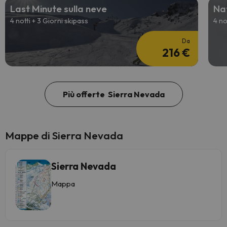
Last Minute sulla neve
Nat
4 notti + 3 Giorni skipass
4 no
Da
216 €
Più offerte Sierra Nevada
Mappe di Sierra Nevada
Sierra Nevada
Mappa