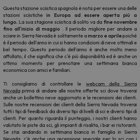
Questa stazione sciistica spagnola è nota per essere una delle
stazioni sciistiche
in Europa ad essere aperta più a
lungo.
La sua stagione sciistica di solito va da
fine novembre
fino all'inizio di maggio
. Il periodo migliore per andare a
sciare in Sierra Nevada è solitamente a
marzo e aprile
poiché
è il periodo dell'anno in cui si hanno condizioni di neve ottimali e
bel tempo. Questo periodo dell'anno è anche molto meno
affollato, il che significa che c'è più disponibilità ed è anche un
ottimo momento per prenotare una settimana bianca
economica con amici e familiari.
Ti consigliamo di controllare le
webcam della Sierra
Nevada
prima di andare alle nostre offerte sci dove troverai
anche un bollettino neve aggiornato e le recensioni dei clienti.
Sulle nostre recensioni dei clienti della Sierra Nevada troverai
tutti i tipi di feedback da diversi tipi di livelli di sci e diversi tipi di
clienti. Per quanto riguarda il punteggio, i nostri clienti hanno
valutato le piste da sci, gli impianti di risalita, i bar ei ristoranti.
Se stai andando in settimana bianca in famiglia in Sierra
Nevada, c'è anche una recensione speciale per lo sci con i