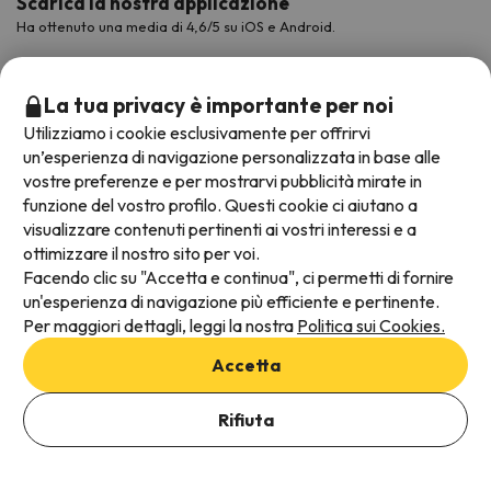
Scarica la nostra applicazione
Ha ottenuto una media di 4,6/5 su iOS e Android.
La tua privacy è importante per noi
Utilizziamo i cookie esclusivamente per offrirvi
un’esperienza di navigazione personalizzata in base alle
vostre preferenze e per mostrarvi pubblicità mirate in
funzione del vostro profilo. Questi cookie ci aiutano a
visualizzare contenuti pertinenti ai vostri interessi e a
ottimizzare il nostro sito per voi.
Metodi di pagamento disponibili
Facendo clic su "Accetta e continua", ci permetti di fornire
un'esperienza di navigazione più efficiente e pertinente.
Per maggiori dettagli, leggi la nostra
Politica sui Cookies.
Accetta
Termini e condizioni generali
Protezione dei dati
Rifiuta
Informativa sui cookie
Vedi offerte
Viajes para ti S.L.U. Copyright © Esquiades.com 2002-2026