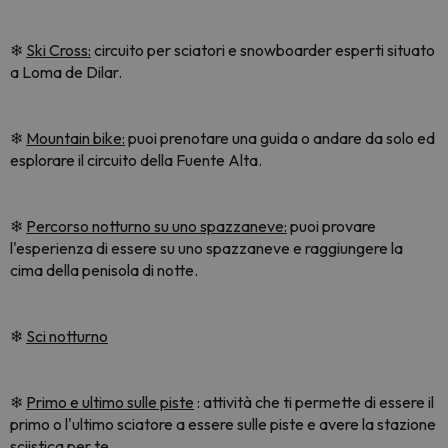
❄
Ski Cross:
circuito per sciatori e snowboarder esperti situato
a Loma de Dilar.
❄
Mountain bike:
puoi prenotare una guida o andare da solo ed
esplorare il circuito della Fuente Alta.
❄
Percorso notturno su uno spazzaneve:
puoi provare
l'esperienza di essere su uno spazzaneve e raggiungere la
cima della penisola di notte.
❄
Sci notturno
❄
Primo e ultimo sulle piste
: attività che ti permette di essere il
primo o l'ultimo sciatore a essere sulle piste e avere la stazione
sciistica per te.