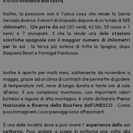
è la sua
vicinanza alla costa.
Inoltre, la posizione non è l'unica cosa che rende la Sierra
Nevada diversa. Il resort di Granada dispone di un totale di
105
chilometri
,
124 piste da sci
(20 verdi, 42 blu, 55 rosse e 7
nere) e 7 snowpark. Il che la rende una delle
stazioni
sciistiche spagnole con il maggior numero di chilometri
per lo sci
, la terza più estesa di tutta la Spagna, dopo
Baqueira Beret e Formigal Panticosa.
Inoltre è aperto per molti mesi, solitamente da novembre a
maggio, grazie ad un clima di contrasti che permette di godere
di temperature miti, neve di lunga durata e tante ore di sole
all'anno. Il suo complesso montuoso, con importanti valori
botanici e lagune di alta montagna, è stato dichiarato
Parco
Nazionale e Riserva della Biosfera dall'UNESCO
. Come
puoi immaginare, i suoi paesaggi sono affascinanti.
È una delle località dove si può vivere l'
esperienza dello sci
notturno.
Puoi andare a sciare in notturna una volta alla