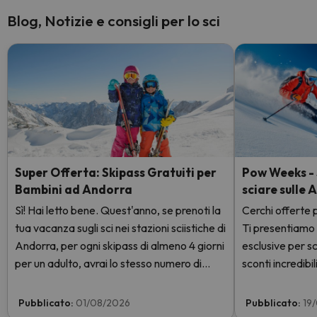
Blog, Notizie e consigli per lo sci
Super Offerta: Skipass Gratuiti per
Pow Weeks - S
Bambini ad Andorra
sciare sulle 
Sì! Hai letto bene. Quest'anno, se prenoti la
Cerchi offerte p
tua vacanza sugli sci nei stazioni sciistiche di
Ti presentiamo
Andorra, per ogni skipass di almeno 4 giorni
esclusive per sc
per un adulto, avrai lo stesso numero di
sconti incredibili
giorni con skipass per 1 bambino totalmente
GRATIS. Entra e scoprilo qui.
Pubblicato:
01/08/2026
Pubblicato:
19