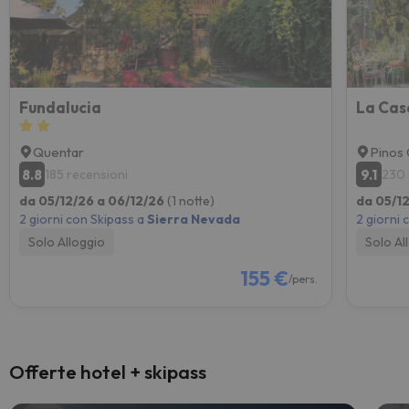
Fundalucia
La Cas
Quentar
Pinos 
8.8
9.1
185 recensioni
230 
da 05/12/26 a 06/12/26
(1 notte)
da 05/1
2 giorni con Skipass a
Sierra Nevada
2 giorni 
Solo Alloggio
Solo Al
155 €
/pers.
Offerte hotel + skipass