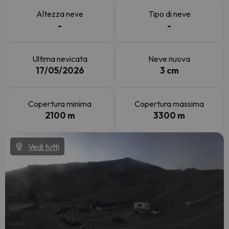
Altezza neve
Tipo di neve
-
-
Ultima nevicata
Neve nuova
17/05/2026
3 cm
Copertura minima
Copertura massima
2100 m
3300 m
Vedi tutti