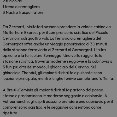
2 funicolari
1 treno a cremagliera
3 Nastro trasportatore
Da Zermatt, i visitatori possono prendere la veloce cabinovia
Matterhorn Express per il comprensorio sciistico del Piccolo
Cervino in soli quattro voli. La ferrovia a cremagliera del
Gornergrat offre anche un viaggio panoramico di 30 minuti
dalla stazione ferroviaria di Zermatt al Gornergrat. U'altra
opzione è la funicolare Sunnegga. Una volta raggiunta la
stazione sciistica, troverai moderne seggiovie e la cabinovia a
3 funi più alta del mondo, il ghiacciaio del Cervino. Sul
ghiacciaio Theodul, gli impianti di risalita a pulsante sono
'opzione principale, mentre lunghe funivie completano 'offerta.
A Breuil-Cervinia gli impianti di risalita partono dal paese
stesso e predominano le moderne seggiovie e cabinovie. A
Valtournenche, gli ospiti possono prendere una cabinovia per il
comprensorio sciistico, e le seggiovie consentono corse
ripetute.