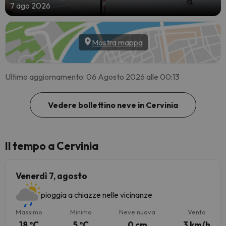
7 ago 2026
Mostra mappa
Ultimo aggiornamento: 06 Agosto 2026 alle 00:13
Vedere bollettino neve in Cervinia
Il tempo a Cervinia
Venerdì 7, agosto
pioggia a chiazze nelle vicinanze
Massimo
Minimo
Neve nuova
Vento
18 ºC
5 ºC
0 cm
3 km/h