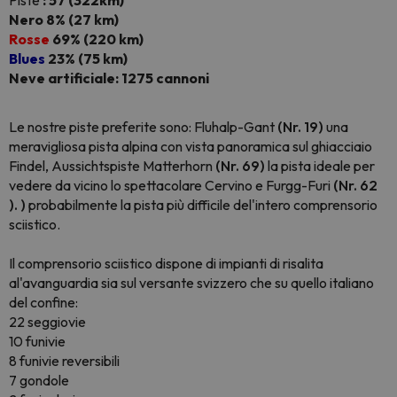
Piste
: 57 (322km)
Nero 8% (27 km)
Rosse
69% (220 km)
Blues
23% (75 km)
Neve artificiale: 1275 cannoni
Le nostre piste preferite sono: Fluhalp-Gant
(Nr. 19)
una
meravigliosa pista alpina con vista panoramica sul ghiacciaio
Findel, Aussichtspiste Matterhorn
(Nr. 69)
la pista ideale per
vedere da vicino lo spettacolare Cervino e Furgg-Furi
(Nr. 62
). )
probabilmente la pista più difficile del'intero comprensorio
sciistico.
Il comprensorio sciistico dispone di impianti di risalita
al'avanguardia sia sul versante svizzero che su quello italiano
del confine:
22 seggiovie
10 funivie
8 funivie reversibili
7 gondole