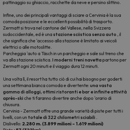
pattinaggio su ghiaccio, racchette da neve e persino slittino.
Infine, uno dei principali vantaggi di sciare a Cervinia è la sua
comoda posizione e le eccellenti possibilità di trasporto.
Zermatt si trova nel cantone del Vallese, nella Svizzera
sudoccidentale, ed è una
stazione sciistica senza auto
, il
che significa che 'accesso alla stazione è limitato ai veicoli
elettrici o alle motoslitte.
Parcheggia 'auto a Täsch in un parcheggio e sale sul treno che
va alla stazione sciistica.
I moderni treni navetta
partono per
Zermatt ogni 20 minuti e il viaggio dura 12 minuti.
Una volta lì, il resort ha tutto ciò di cui hai bisogno per goderti
una settimana bianca comoda e divertente:
una vasta
gamma di alloggi, ottimi ristoranti e bar e infinite attività
après-ski
che ti faranno divertire anche dopo 'orario di
chiusura.
Cervinia - Zermatt offre una grande varietà di piste per tutti i
livelli, con un
totale di 322 chilometri sciabili
.
Dislivello:
2.280 m. (3.899 milioni – 1.619 milioni)