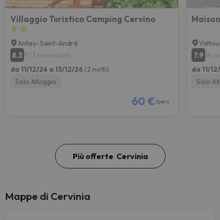
Villaggio Turistico Camping Cervino
Maison
Antey-Saint-André
Valto
8.3
7.9
973 recensioni
14 r
da 11/12/26 a 13/12/26
(2 notti)
da 11/12
Solo Alloggio
Solo Al
60 €
/pers.
Più offerte Cervinia
Mappe di Cervinia