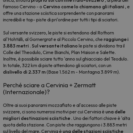
unica, situata
proprio sul confine italo-svizzero
, ai piedi del
famoso Cervino - o
Cervino come lo chiamano gli italiani
, e
offre una stazione sciistica sorprendente con panorami
incredibili e top- piste di pri'ordine per tutti i tipi di sciatori.
Sul versante svizzero, le piste si estendono dal Rothorn
al'Hohtälli, al Gornergrat e al Piccolo Cervino, che
raggiunge i
3.883 metri
.
Sul versante italiano
le piste si dividono tra il
Colle del Theodulo, Cime Bianchi, Plan Maison e Salette.
Inoltre, è possibile sciare tutto 'anno sul ghiacciaio del Teodulo.
In totale, 322 km di piste attendono gli sciatori, con un
dislivello di 2.337 m
(Base 1.562 m - Montagna 3.899 m).
Perché sciare a Cervinia + Zermatt
(Internazionale)?
Oltre ai suoi panorami mozzafiato e al'accesso alle piste
svizzere, ci sono numerosi motivi per cui Cervinia è
una delle
migliori destinazioni sciistiche
. Uno dei fattori chiave è 'alta
quota della stazione. Con piste che raggiungono i 3.883 metri
sul livello del mare, Cervinia è
una delle stazioni sciistiche