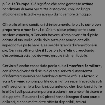
più alte 'Europa
. Ciò significa che sono garantite
ottime
condizioni di neve
per tutta la stagione, con una lunga
stagione sciistica che va spesso da novembre a maggio.
Oltre alle ottime condizioni di innevamento, le
piste sono ben
preparate e mantenute
. Che tu sia un principiante o uno
sciatore esperto, a Cervinia troverai u'ampia varietà di piste
adatte al tuo livello, dalle dolci piste per principianti alle
impegnative piste nere. E se sei alla ricerca di u'emozione in
più, Cervinia offre anche
il fuoripista e 'eliski
, regalando
u'esperienza sciistica davvero unica e indimenticabile.
Cervinia è anche conosciuta per la sua
atmosfera familiare
,
con u'ampia varietà di scuole di sci e servizi di assistenza
al'infanzia disponibili per bambini di tutte le età..
Le lezioni di
sci a Cervinia
sono impartite da istruttori esperti specializzati
nel'insegnamento ai bambini, garantendo che i bambini di tutte
le età e livelli possano imparare a sciare in un ambiente sicuro e
di supporto. E quando i più piccoli hanno bisogno di una pausa
dallo sci, ci sono molte altre attività disponibili, tra cui