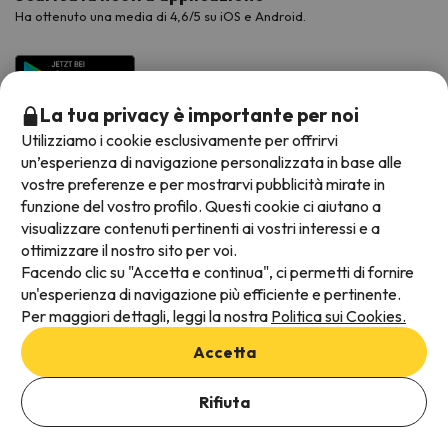
Ha ottenuto una media di 4,6/5 su iOS e Android.
La tua privacy è importante per noi
Utilizziamo i cookie esclusivamente per offrirvi
un’esperienza di navigazione personalizzata in base alle
vostre preferenze e per mostrarvi pubblicità mirate in
funzione del vostro profilo. Questi cookie ci aiutano a
visualizzare contenuti pertinenti ai vostri interessi e a
Metodi di pagamento disponibili
ottimizzare il nostro sito per voi.
Facendo clic su "Accetta e continua", ci permetti di fornire
un'esperienza di navigazione più efficiente e pertinente.
Per maggiori dettagli, leggi la nostra
Politica sui Cookies.
Termini e condizioni generali
Accetta
Protezione dei dati
Informativa sui cookie
Rifiuta
Viajes para ti S.L.U. Copyright © Esquiades.com 2002-2026