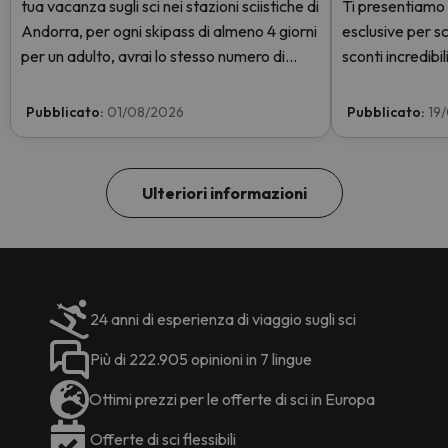
tua vacanza sugli sci nei stazioni sciistiche di
Ti presentiamo
Andorra, per ogni skipass di almeno 4 giorni
esclusive per sc
per un adulto, avrai lo stesso numero di
sconti incredibili
giorni con skipass per 1 bambino totalmente
GRATIS. Entra e scoprilo qui.
Pubblicato:
01/08/2026
Pubblicato:
19
Ulteriori informazioni
24 anni di esperienza di viaggio sugli sci
Più di 222.905 opinioni in 7 lingue
Ottimi prezzi per le offerte di sci in Europa
Offerte di sci flessibili