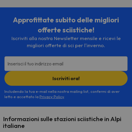
Approfittate subito delle migliori
offerte sciistiche!
Iscriviti alla nostra Newsletter mensile e ricevi le
migliori offerte di sci per l'inverno.
Inserisci il tuo indirizzo email
Iscriviti ora!
Includendo la tua e-mail nella nostra mailing list, confermi di aver
letto e accettato la
Privacy Policy
.
Informazioni sulle stazioni sciistiche in Alpi
italiane