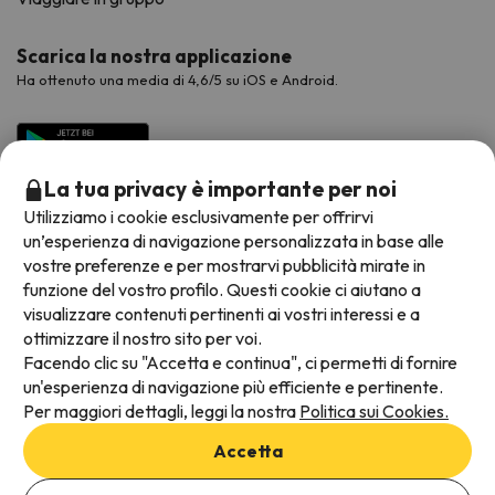
Scarica la nostra applicazione
Ha ottenuto una media di 4,6/5 su iOS e Android.
La tua privacy è importante per noi
Utilizziamo i cookie esclusivamente per offrirvi
un’esperienza di navigazione personalizzata in base alle
vostre preferenze e per mostrarvi pubblicità mirate in
funzione del vostro profilo. Questi cookie ci aiutano a
visualizzare contenuti pertinenti ai vostri interessi e a
Metodi di pagamento disponibili
ottimizzare il nostro sito per voi.
Facendo clic su "Accetta e continua", ci permetti di fornire
un'esperienza di navigazione più efficiente e pertinente.
Per maggiori dettagli, leggi la nostra
Politica sui Cookies.
Termini e condizioni generali
Accetta
Protezione dei dati