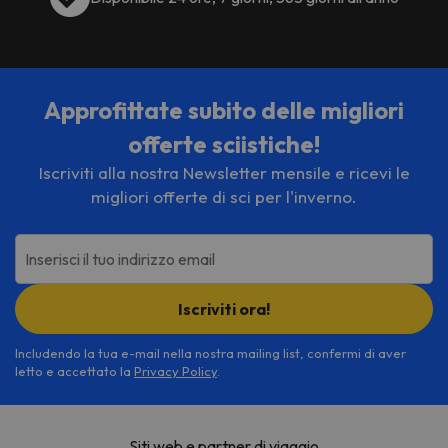
Approfittate subito delle migliori
offerte sciistiche!
Iscriviti alla nostra Newsletter mensile e ricevi le
migliori offerte di sci per l'inverno.
Inserisci il tuo indirizzo email
Iscriviti ora!
Includendo la tua e-mail nella nostra mailing list, confermi di aver
letto e accettato la
Privacy Policy
.
Siti web e partner di viaggio