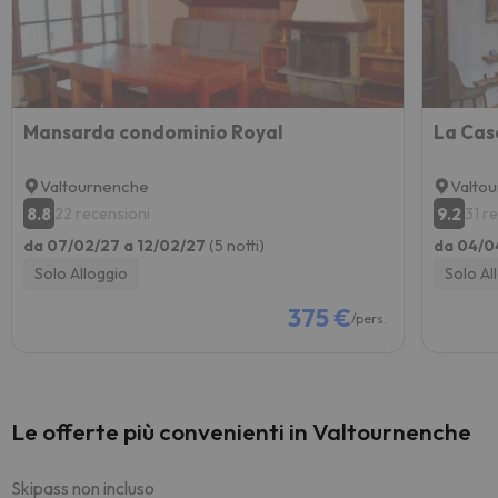
Mansarda condominio Royal
La Cas
Valtournenche
Valto
8.8
9.2
22 recensioni
31 r
da 07/02/27 a 12/02/27
(5 notti)
da 04/0
Solo Alloggio
Solo Al
375 €
/pers.
Le offerte più convenienti in Valtournenche
Skipass non incluso