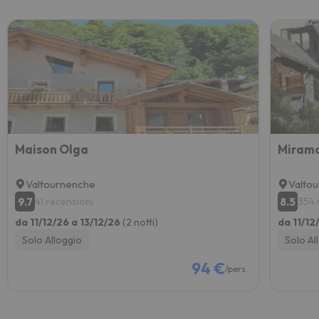
Maison Olga
Miramo
Valtournenche
Valto
9.7
8.5
41 recensioni
354 
da 11/12/26 a 13/12/26
(2 notti)
da 11/12
Solo Alloggio
Solo Al
94 €
/pers.