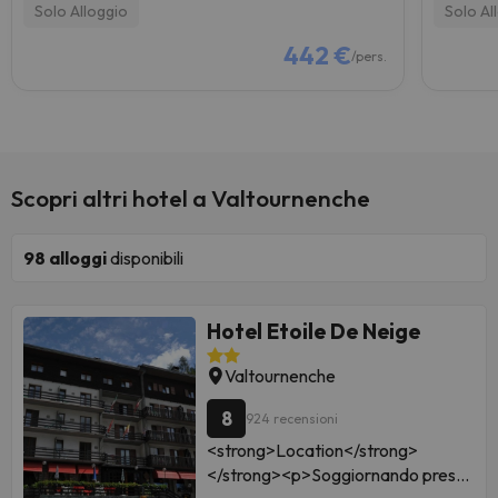
Solo Alloggio
Solo Al
442 €
/pers.
Scopri altri hotel a Valtournenche
98
alloggi
disponibili
Hotel Etoile De Neige
Valtournenche
8
924 recensioni
<strong>Location</strong>
</strong><p>Soggiornando presso