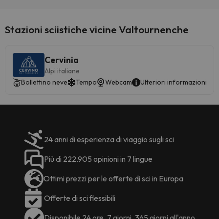
aggiuntivi. Si prega di verificare le
tariffe direttamente con la
struttura. La struttura può
Stazioni sciistiche vicine Valtournenche
modificare le modalità di offerta
dei servizi di ristorazione in base
alle esigenze. Queste informazioni
Cervinia
sono soggette a modifiche da
Alpi italiane
parte della struttura.
Bollettino neve
Tempo
Webcam
Ulteriori informazioni
24 anni di esperienza di viaggio sugli sci
Più di 222.905 opinioni in 7 lingue
Ottimi prezzi per le offerte di sci in Europa
Offerte di sci flessibili
Disponibile 24 ore, 7 giorni, 365 giorni all'anno