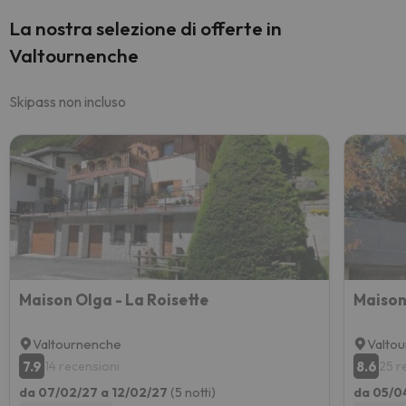
La nostra selezione di offerte in
Valtournenche
Skipass non incluso
Maison Olga - La Roisette
Maison
Valtournenche
Valto
7.9
8.6
14 recensioni
25 r
da 07/02/27 a 12/02/27
(5 notti)
da 05/0