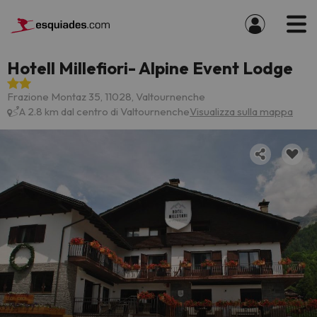
Hotell Millefiori- Alpine Event Lodge
Frazione Montaz 35, 11028, Valtournenche
A 2.8 km dal centro di Valtournenche
Visualizza sulla mappa