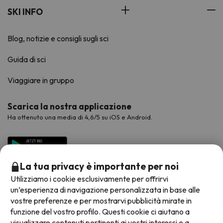
SKI INFO
Blog, notizie e consigli sugli sci
Guida di sci
Viaggiare in gruppo
Scarica la nostra applicazione
Ha ottenuto una media di 4,6/5 su iOS e Android.
La tua privacy è importante per noi
Utilizziamo i cookie esclusivamente per offrirvi
un’esperienza di navigazione personalizzata in base alle
vostre preferenze e per mostrarvi pubblicità mirate in
funzione del vostro profilo. Questi cookie ci aiutano a
visualizzare contenuti pertinenti ai vostri interessi e a