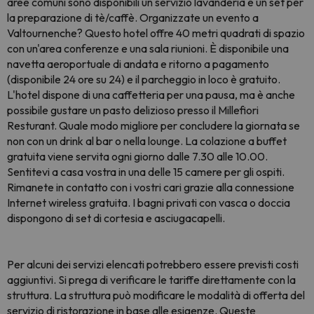
aree comuni sono disponibili un servizio lavanderia e un set per
la preparazione di tè/caffè. Organizzate un evento a
Valtournenche? Questo hotel offre 40 metri quadrati di spazio
con un'area conferenze e una sala riunioni. È disponibile una
navetta aeroportuale di andata e ritorno a pagamento
(disponibile 24 ore su 24) e il parcheggio in loco è gratuito.
L'hotel dispone di una caffetteria per una pausa, ma è anche
possibile gustare un pasto delizioso presso il Millefiori
Resturant. Quale modo migliore per concludere la giornata se
non con un drink al bar o nella lounge. La colazione a buffet
gratuita viene servita ogni giorno dalle 7.30 alle 10.00.
Sentitevi a casa vostra in una delle 15 camere per gli ospiti.
Rimanete in contatto con i vostri cari grazie alla connessione
Internet wireless gratuita. I bagni privati con vasca o doccia
dispongono di set di cortesia e asciugacapelli.
Per alcuni dei servizi elencati potrebbero essere previsti costi
aggiuntivi. Si prega di verificare le tariffe direttamente con la
struttura. La struttura può modificare le modalità di offerta del
servizio di ristorazione in base alle esigenze. Queste