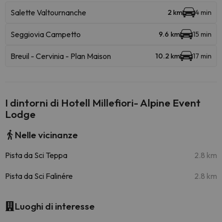
Salette Valtournanche
2 km
4 min
Seggiovia Campetto
9.6 km
15 min
Breuil - Cervinia - Plan Maison
10.2 km
17 min
I dintorni di Hotell Millefiori- Alpine Event
Lodge
Nelle vicinanze
Pista da Sci Teppa
2.8 km
Pista da Sci Falinére
2.8 km
Luoghi di interesse