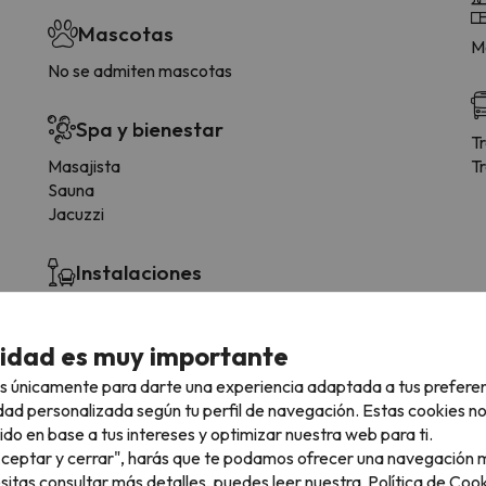
Mascotas
Me
No se admiten mascotas
Spa y bienestar
T
Masajista
T
Sauna
Jacuzzi
Instalaciones
Terraza
Salón con TV
cidad es muy importante
Terraza solarium
s únicamente para darte una experiencia adaptada a tus prefere
dad personalizada según tu perfil de navegación. Estas cookies n
ido en base a tus intereses y optimizar nuestra web para ti.
"Aceptar y cerrar", harás que te podamos ofrecer una navegación m
 tipología de habitación.
esitas consultar más detalles, puedes leer nuestra
Política de Cook