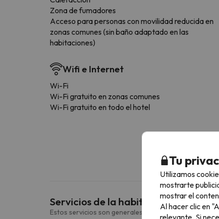
Zona de fumadores
Acceso para personas con movilidad reducida en
zonas comunes (sin baño adaptado en las
habitaciones)
Wifi e Internet
Wi-Fi
Wi-Fi gratuito en zonas comunes
Wi-Fi gratuito en todo el hotel
Tu priva
Utilizamos cookie
mostrarte publici
mostrar el conten
Servicios de la habitación
Al hacer clic en 
Estos servicios son generales y pueden variar según la
relevante. Si nec