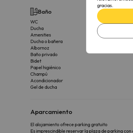
gracias.
Baño
WC
Ducha
Amenities
Ducha o bañera
Albornoz
Baño privado
Bidet
Papel higiénico
Champú
Acondicionador
Gel de ducha
Aparcamiento
El alojamiento ofrece parking gratuito
Es imprescindible reservar la plaza de parking co