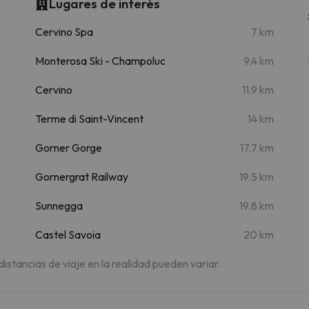
Lugares de interés
m
Cervino Spa
7 km
m
Monterosa Ski - Champoluc
9.4 km
Cervino
11.9 km
Terme di Saint-Vincent
14 km
Gorner Gorge
17.7 km
Gornergrat Railway
19.5 km
Sunnegga
19.8 km
Castel Savoia
20 km
 distancias de viaje en la realidad pueden variar.