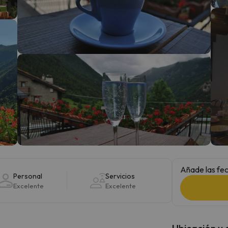
 el norte. En cuanto encuentre su brújula vuelve.
Añade las fec
Personal
Servicios
Excelente
Excelente
Ubicación y