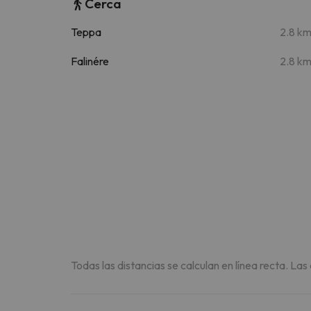
Cerca
Teppa
2.8 k
Falinére
2.8 k
Todas las distancias se calculan en línea recta. Las