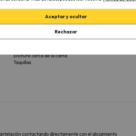
Más servicios
Aceptar y ocultar
Dispone de toallas
Rechazar
Servicios generales habitación
Calefacción
Enchufe cerca de la cama
Taquillas
n antelación contactando directamente con el alojamiento