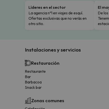
Líderes en el sector
El ma
La agencia nº1 en viajes de esquí.
De los 
Ofertas exclusivas que no verás en
Tenemo
otro sitio.
estaci
Instalaciones y servicios
Restauración
Restaurante
Bar
Barbacoa
Snack bar
Zonas comunes
Calefacción