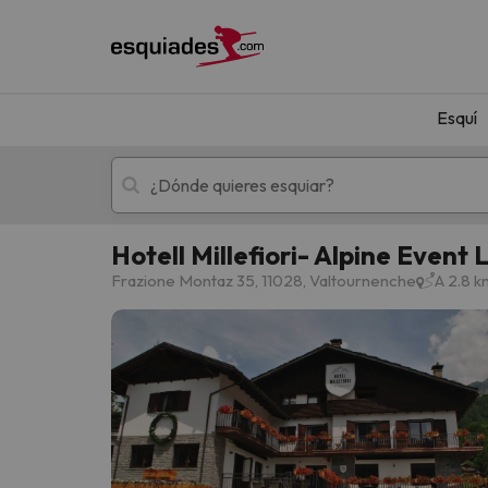
Esquí
Hotell Millefiori- Alpine Event
Esquí
Escapadas
Frazione Montaz 35, 11028, Valtournenche
A 2.8 k
¡Vaya! No hemos encontrado ningún resultado 