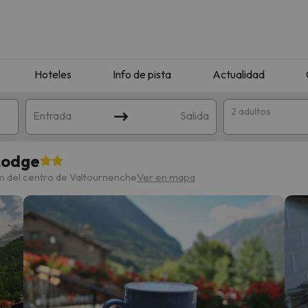
Hoteles
Info de pista
Actualidad
2 adultos
Entrada
Salida
 Lodge
m del centro de Valtournenche
Ver en mapa
que coincida con tu búsqueda. Prueba a modificar el destino.