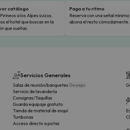
yor catálogo
Paga a tu ritmo
Pirineos a los Alpes suizos.
Reserva con una señal mínima 
s el hotel que buscas en la
abona el resto cómodamente.
ón que sueñas.
Servicios Generales
Salas de reunión/banquetes
G
De pago
Servicio de lavandería
Consignas/Taquillas
Guarda equipaje gratuito
Tienda de material de esquí
E
Tumbonas
C
Acceso directo a pistas