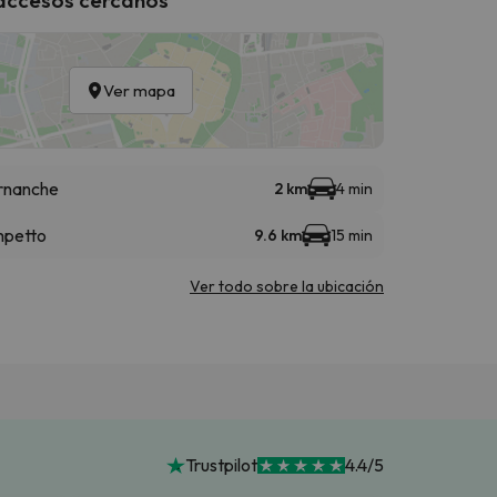
Ver mapa
urnanche
2 km
4 min
mpetto
9.6 km
15 min
Ver todo sobre la ubicación
Trustpilot
4.4/5