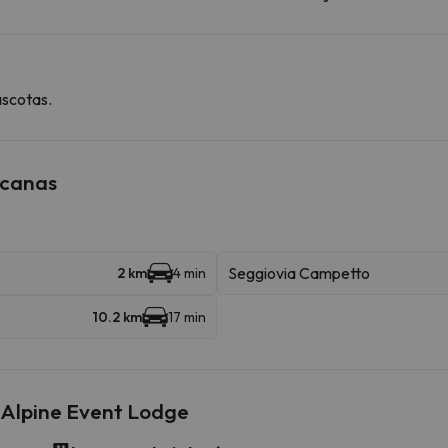
ascotas.
rcanas
Seggiovia Campetto
2 km
4 min
10.2 km
17 min
- Alpine Event Lodge