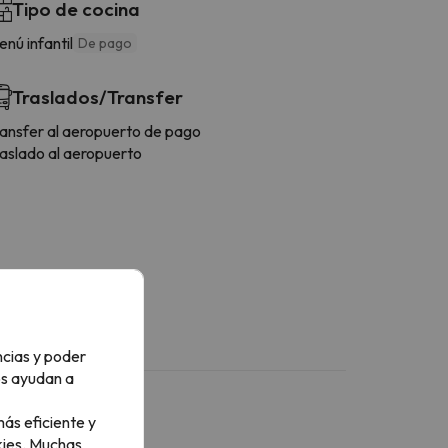
Tipo de cocina
nú infantil
De pago
Traslados/Transfer
ransfer al aeropuerto de pago
raslado al aeropuerto
ncias y poder
os ayudan a
ás eficiente y
ies.
Muchas