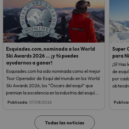
Esquiades.com, nominada a los World
Super O
Ski Awards 2026 … ¡y tú puedes
para N
ayudarnos a ganar!
¡Sí! Has 
Esquiades.com ha sido nominada como el mejor
de esquí
Tour Operador de Esquí del mundo en los World
por cada
Ski Awards 2026, los “Óscars del esquí” que
obtendrá
premian la excelencia en la industria del esquí.
para 1 n
¡Vota ahora y ayúdanos a alcanzar la cima!
infórmat
Publicada:
07/08/2026
Publica
Todas las noticias