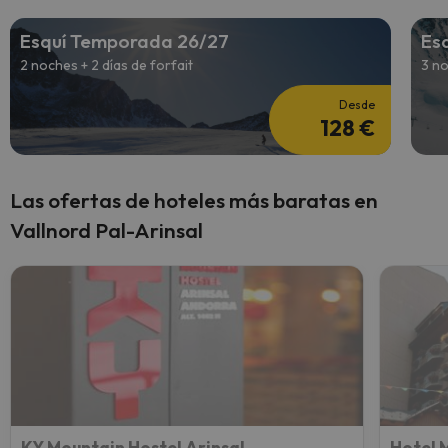
Esquí Temporada 26/27
Es
2 noches + 2 días de forfait
3 no
Desde
128 €
Las ofertas de hoteles más baratas en
Vallnord Pal-Arinsal
KY Mountain Hostel Arinsal
Hotel 