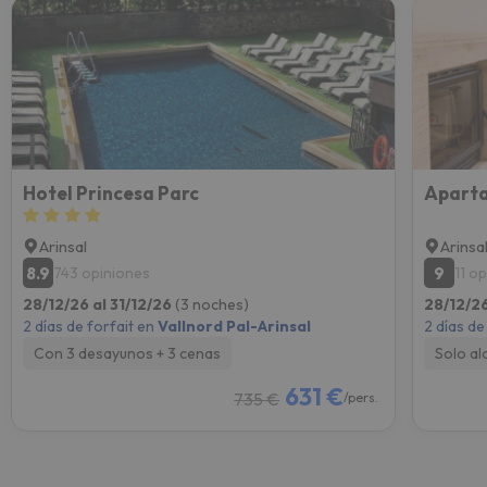
Hotel Princesa Parc
Aparta
Arinsal
Arinsa
8.9
9
743 opiniones
11 o
28/12/26 al 31/12/26
(3 noches)
28/12/26
2 días de forfait en
Vallnord Pal-Arinsal
2 días de
Con 3 desayunos + 3 cenas
Solo al
631 €
735 €
/pers.