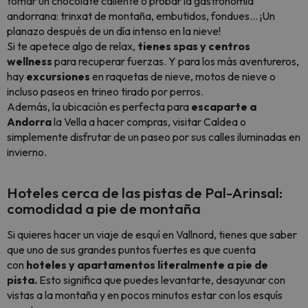
tomar un chocolate caliente o probar la gastronomía
andorrana: trinxat de montaña, embutidos, fondues… ¡Un
planazo después de un día intenso en la nieve!
Si te apetece algo de relax,
tienes spas y centros
wellness
para recuperar fuerzas. Y para los más aventureros,
hay
excursiones
en raquetas de nieve, motos de nieve o
incluso paseos en trineo tirado por perros.
Además, la ubicación es perfecta para
escaparte a
Andorra
la Vella a hacer compras, visitar Caldea o
simplemente disfrutar de un paseo por sus calles iluminadas en
invierno.
Hoteles cerca de las pistas de Pal-Arinsal:
comodidad a pie de montaña
Si quieres hacer un viaje de esquí en Vallnord, tienes que saber
que uno de sus grandes puntos fuertes es que cuenta
con
hoteles y apartamentos literalmente a pie de
pista.
Esto significa que puedes levantarte, desayunar con
vistas a la montaña y en pocos minutos estar con los esquís