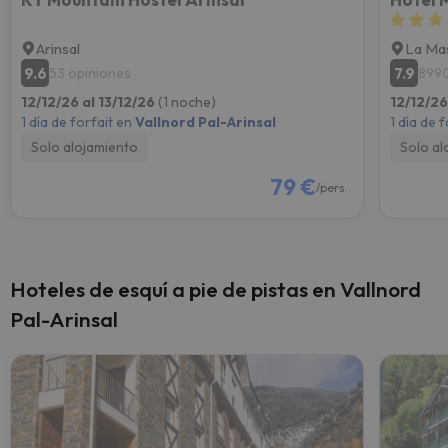
Arinsal
La Ma
9.6
7.9
53 opiniones
8990
12/12/26 al 13/12/26
(1 noche)
12/12/26
1 día de forfait en
Vallnord Pal-Arinsal
1 día de 
Solo alojamiento
Solo al
79 €
/pers.
Hoteles de esquí a pie de pistas en Vallnord
Pal-Arinsal