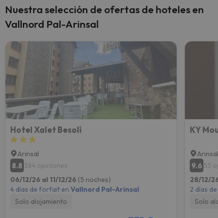
Nuestra selección de ofertas de hoteles en
Vallnord Pal-Arinsal
Hotel Xalet Besolí
KY Mou
Arinsal
Arinsa
8.8
9.6
384 opiniones
53 o
06/12/26 al 11/12/26
(5 noches)
28/12/26
4 días de forfait en
Vallnord Pal-Arinsal
2 días de
Solo alojamiento
Solo al