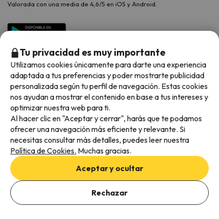
Valorada con una media de 4,6/5 en iOS y Android.
Tu privacidad es muy importante
Utilizamos cookies únicamente para darte una experiencia
adaptada a tus preferencias y poder mostrarte publicidad
personalizada según tu perfil de navegación. Estas cookies
nos ayudan a mostrar el contenido en base a tus intereses y
optimizar nuestra web para ti.
Métodos de pago disponibles
Al hacer clic en "Aceptar y cerrar", harás que te podamos
ofrecer una navegación más eficiente y relevante. Si
necesitas consultar más detalles, puedes leer nuestra
Política de Cookies.
Muchas gracias.
Condiciones generales
Aceptar y ocultar
Privacidad de datos
Política de cookies
Rechazar
Viajes para ti S.L.U. Copyright © Esquiades.com 2002-2026