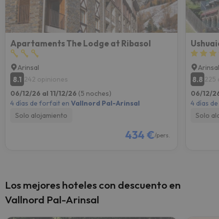
Apartaments The Lodge at Ribasol
Ushuai
Arinsal
Arinsa
8.1
8.8
242 opiniones
225 
06/12/26 al 11/12/26
(5 noches)
06/12/26
4 días de forfait en
Vallnord Pal-Arinsal
4 días de
Solo alojamiento
Solo al
434 €
/pers.
Los mejores hoteles con descuento en
Vallnord Pal-Arinsal