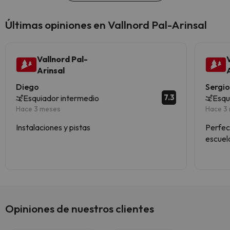
Últimas opiniones en Vallnord Pal-Arinsal
Vallnord Pal-
Arinsal
Diego
Sergi
7.3
Esquiador intermedio
Esqu
Hace 3 meses
Hace 3
Instalaciones y pistas
Perfect
escuela
tarde 
Opiniones de nuestros clientes