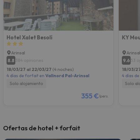
Hotel Xalet Besolí
KY Mou
Arinsal
Arinsa
8.8
9.6
384 opiniones
53 o
18/03/27 al 22/03/27
(4 noches)
18/03/2
4 días de forfait en
Vallnord Pal-Arinsal
4 días de
Solo alojamiento
Solo al
355 €
/pers.
Ofertas de hotel + forfait