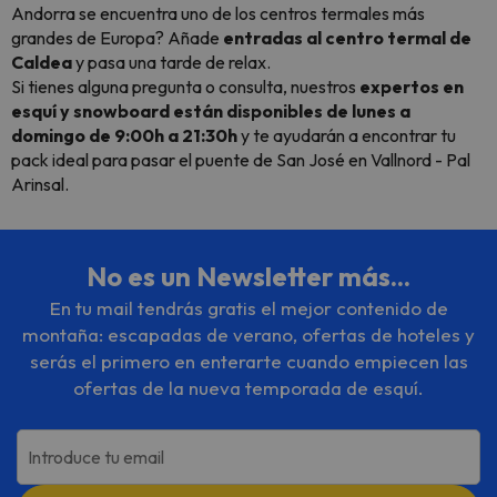
Andorra se encuentra uno de los centros termales más
grandes de Europa? Añade
entradas al centro termal de
Caldea
y pasa una tarde de relax.
Si tienes alguna pregunta o consulta, nuestros
expertos en
esquí y snowboard están disponibles de lunes a
domingo de 9:00h a 21:30h
y te ayudarán a encontrar tu
pack ideal para pasar el puente de San José en Vallnord - Pal
Arinsal.
No es un Newsletter más...
En tu mail tendrás gratis el mejor contenido de
montaña: escapadas de verano, ofertas de hoteles y
serás el primero en enterarte cuando empiecen las
ofertas de la nueva temporada de esquí.
Introduce tu email