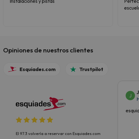
Instalaciones y pistas
Perfect
escuela
tarde 
Opiniones de nuestros clientes
Esquiades.com
Trustpilot
J
H
esqui
El 97.3 volvería a reservar con Esquiades.com