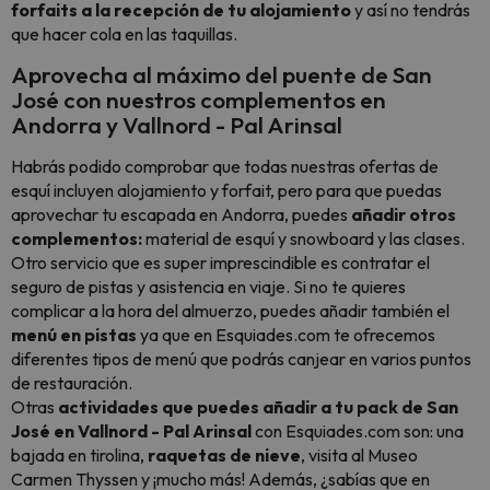
forfaits a la recepción de tu alojamiento
y así no tendrás
que hacer cola en las taquillas.
Aprovecha al máximo del puente de San
José con nuestros complementos en
Andorra y Vallnord - Pal Arinsal
Habrás podido comprobar que todas nuestras ofertas de
esquí incluyen alojamiento y forfait, pero para que puedas
aprovechar tu escapada en Andorra, puedes
añadir otros
complementos:
material de esquí y
snowboard
y las clases.
Otro servicio que es super imprescindible es contratar el
seguro de pistas y asistencia en viaje.
Si no te quieres
complicar a la hora del almuerzo,
puedes añadir también
el
menú en pistas
ya que en Esquiades.com te ofrecemos
diferentes tipos de menú que podrás canjear en varios puntos
de restauración.
Otras
actividades que puedes añadir a tu pack de San
José en Vallnord - Pal Arinsal
con Esquiades.com son: una
bajada en tirolina,
raquetas de nieve
, visita al Museo
Carmen Thyssen y ¡mucho más! Además, ¿sabías que en