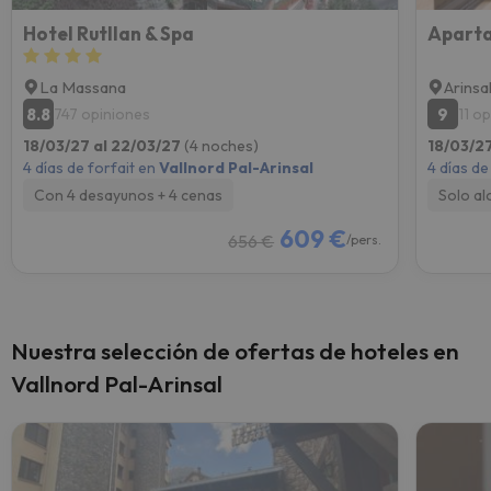
Hotel Rutllan & Spa
Aparta
La Massana
Arinsa
8.8
9
747 opiniones
11 o
18/03/27 al 22/03/27
(4 noches)
18/03/2
4 días de forfait en
Vallnord Pal-Arinsal
4 días de
Con 4 desayunos + 4 cenas
Solo al
609 €
656 €
/pers.
Nuestra selección de ofertas de hoteles en
Vallnord Pal-Arinsal