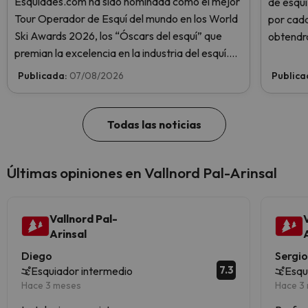
Esquiades.com ha sido nominada como el mejor
de esquí
Tour Operador de Esquí del mundo en los World
por cada
Ski Awards 2026, los “Óscars del esquí” que
obtendrá
premian la excelencia en la industria del esquí.
para 1 n
¡Vota ahora y ayúdanos a alcanzar la cima!
infórmat
Publicada:
07/08/2026
Publica
Todas las noticias
Últimas opiniones en Vallnord Pal-Arinsal
Vallnord Pal-
Arinsal
Diego
Sergi
7.3
Esquiador intermedio
Esqu
Hace 3 meses
Hace 3