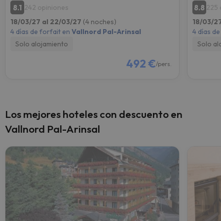
8.1
8.8
242 opiniones
225 
18/03/27 al 22/03/27
(4 noches)
18/03/2
4 días de forfait en
Vallnord Pal-Arinsal
4 días de
Solo alojamiento
Solo al
492 €
/pers.
Los mejores hoteles con descuento en
Vallnord Pal-Arinsal