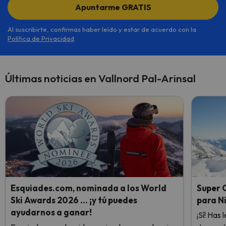
Apuntarme GRATIS
Al suscribirte, confirmas haber leído y estar de acuerdo con la
Política de Privacidad
.
Últimas noticias en Vallnord Pal-Arinsal
Esquiades.com, nominada a los World
Super O
Ski Awards 2026 … ¡y tú puedes
para N
ayudarnos a ganar!
¡Sí! Has 