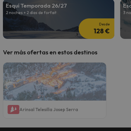
Esquí Temporada 26/27
Es
2 noches + 2 días de forfait
3 no
Desde
128 €
Ver más ofertas en estos destinos
Arinsal Telesilla Josep Serra