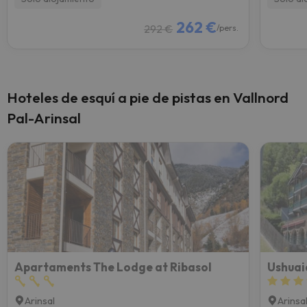
262 €
292 €
/pers.
Hoteles de esquí a pie de pistas en Vallnord
Pal-Arinsal
Apartaments The Lodge at Ribasol
Ushuai
Arinsal
Arinsa