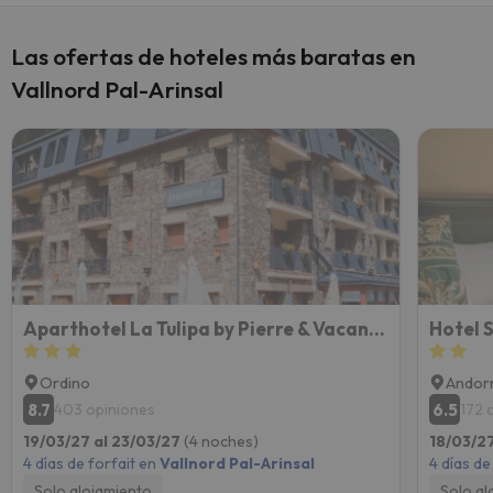
Las ofertas de hoteles más baratas en
Vallnord Pal-Arinsal
Aparthotel La Tulipa by Pierre & Vacances
Hotel 
Ordino
Andorr
8.7
6.5
403 opiniones
172 
19/03/27 al 23/03/27
(4 noches)
18/03/2
4 días de forfait en
Vallnord Pal-Arinsal
4 días de
Solo alojamiento
Solo al