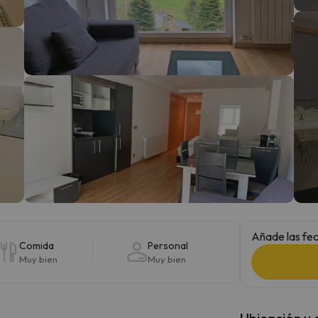
 el norte. En cuanto encuentre su brújula vuelve.
Añade las fec
Comida
Personal
Muy bien
Muy bien
Ubicación y