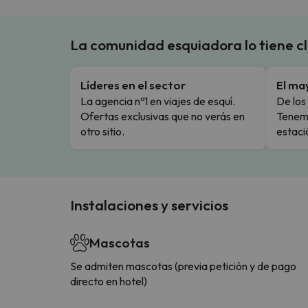
La comunidad esquiadora lo tiene c
Líderes en el sector
El ma
La agencia nº1 en viajes de esquí.
De los 
Ofertas exclusivas que no verás en
Tenemo
otro sitio.
estaci
Instalaciones y servicios
Mascotas
Se admiten mascotas (previa petición y de pago
directo en hotel)