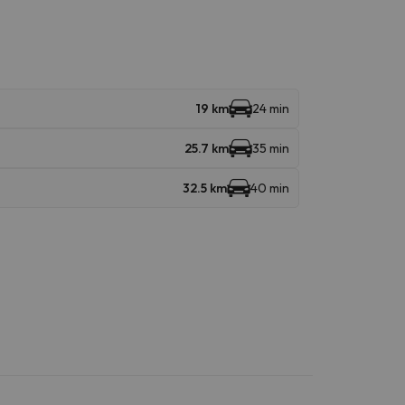
19 km
24 min
25.7 km
35 min
32.5 km
40 min