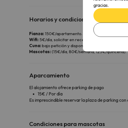
gracias.
Horarios y condiciones especiales
Fianza:
150€/apartamento. Deberás abonar este im
Wifi:
5€/día, solicitar en recepción.
Cuna:
bajo petición y disponibilidad; suplemento de
Mascotas:
(15€/día, 80€/semana, 125€/quincena).
Aparcamiento
El alojamiento ofrece parking de pago
15€ / Por día
Es imprescindible reservar la plaza de parking co
Condiciones para mascotas