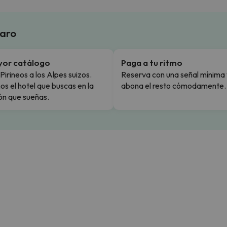
laro
yor catálogo
Paga a tu ritmo
Pirineos a los Alpes suizos.
Reserva con una señal mínima 
s el hotel que buscas en la
abona el resto cómodamente.
ón que sueñas.