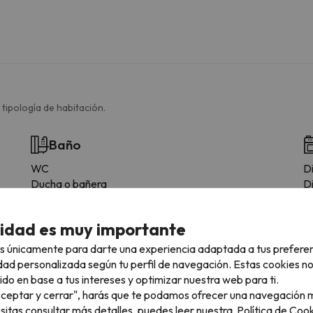
 tipología de habitación.
Baño
WC
D
Ducha o bañera
D
L
N
cidad es muy importante
C
M
s únicamente para darte una experiencia adaptada a tus prefere
T
dad personalizada según tu perfil de navegación. Estas cookies n
M
ido en base a tus intereses y optimizar nuestra web para ti.
"Aceptar y cerrar", harás que te podamos ofrecer una navegación m
esitas consultar más detalles, puedes leer nuestra
Política de Cook