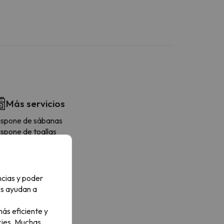
Más servicios
ispone de sábanas
ispone de toallas
avadora
evera
afetera
icroondas
ncias y poder
ostadora
os ayudan a
esas/Sillas
ás eficiente y
ies.
Muchas