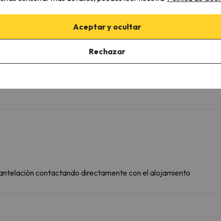
Aceptar y ocultar
Rechazar
porte mediante tarjeta.
 8 €/día, 40 €/semana y 60 €/quincena.
n antelación contactando directamente con el alojamiento