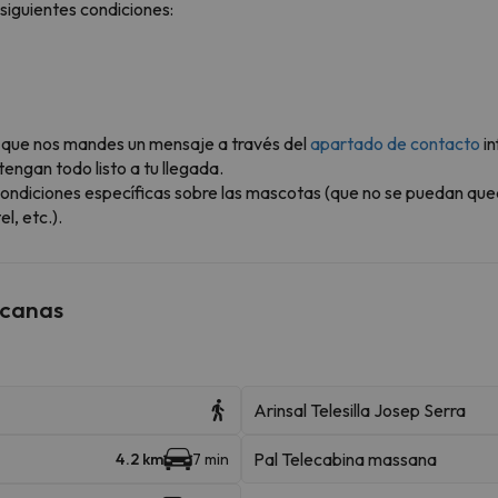
siguientes condiciones:
ble que nos mandes un mensaje a través del
apartado de contacto
in
engan todo listo a tu llegada.
ondiciones específicas sobre las mascotas (que no se puedan que
l, etc.).
rcanas
Arinsal Telesilla Josep Serra
Pal Telecabina massana
4.2 km
7 min