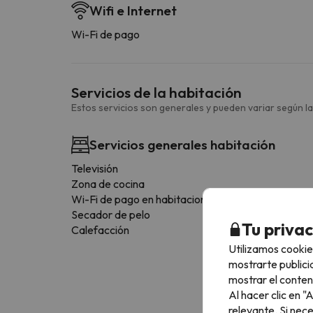
Wifi e Internet
Wi-Fi de pago
Servicios de la habitación
Estos servicios son generales y pueden variar según la
Servicios generales habitación
Televisión
Zona de cocina
Wi-Fi de pago en habitaciones
Secador de pelo
Tu priva
Calefacción
Utilizamos cookie
mostrarte publici
mostrar el conten
Al hacer clic en 
relevante. Si nec