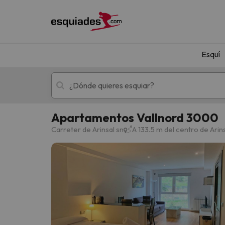
Esquí
Apartamentos Vallnord 3000
Esquí
Escapadas
Carreter de Arinsal sn
A 133.5 m del centro de Arin
¡Vaya! No hemos encontrado ningún resultado 