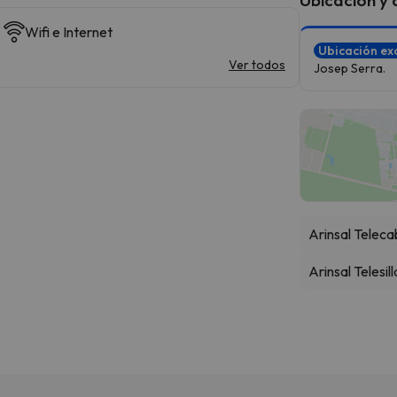
Wifi e Internet
Ubicación ex
Ver todos
Josep Serra.
Arinsal Teleca
Arinsal Telesil