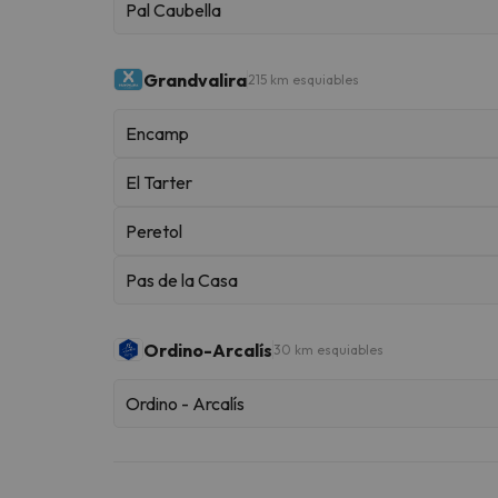
Pal Caubella
Grandvalira
215 km esquiables
Encamp
El Tarter
Peretol
Pas de la Casa
Ordino-Arcalís
30 km esquiables
Ordino - Arcalís