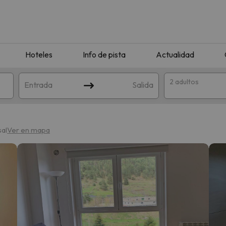
Hoteles
Info de pista
Actualidad
2 adultos
Entrada
Salida
sal
Ver en mapa
que coincida con tu búsqueda. Prueba a modificar el destino.