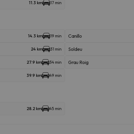
11.3 km
17 min
Canillo
14.3 km
19 min
Soldeu
24 km
31 min
Grau Roig
27.9 km
34 min
39.9 km
49 min
28.2 km
45 min