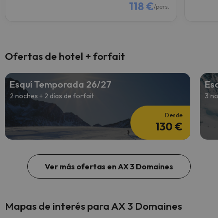
118 €
/pers.
Ofertas de hotel + forfait
Esquí Temporada 26/27
Es
2 noches + 2 días de forfait
3 no
Desde
130 €
Ver más ofertas en AX 3 Domaines
Mapas de interés para AX 3 Domaines