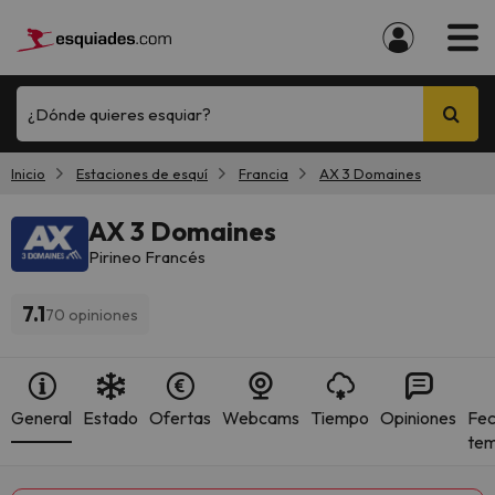
¿Dónde quieres esquiar?
Inicio
Estaciones de esquí
Francia
AX 3 Domaines
AX 3 Domaines
Pirineo Francés
7.1
70 opiniones
General
Estado
Ofertas
Webcams
Tiempo
Opiniones
Fec
te