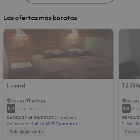
Las ofertas más baratas
L-isard
T2 250
Ax-les-Thermes
Ax-le
8.7
8.5
44 opiniones
38 o
06/02/27 al 08/02/27
(2 noches)
05/02/2
2 días de forfait en
AX 3 Domaines
2 días de
Solo alojamiento
Solo al