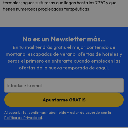
termales; aguas sulfurosas que llegan hasta los 77ºC y que
tienen numerosas propiedades terapéuticas.
No es un Newsletter más...
En tu mail tendrás gratis el mejor contenido de
montaña: escapadas de verano, ofertas de hoteles y
serás el primero en enterarte cuando empiecen las
ofertas de la nueva temporada de esquí.
Introduce tu email
Apuntarme GRATIS
Al suscribirte, confirmas haber leído y estar de acuerdo con la
Política de Privacidad
.