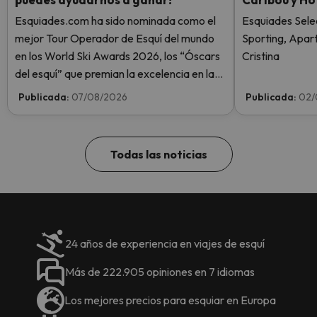
Esquiades.com ha sido nominada como el
Esquiades Sele
mejor Tour Operador de Esquí del mundo
Sporting, Apar
en los World Ski Awards 2026, los “Óscars
Cristina
del esquí” que premian la excelencia en la
industria del esquí. ¡Vota ahora y ayúdanos
Publicada:
07/08/2026
Publicada:
02/
a alcanzar la cima!
Todas las noticias
24 años de experiencia en viajes de esquí
Más de 222.905 opiniones en 7 idiomas
Los mejores precios para esquiar en Europa