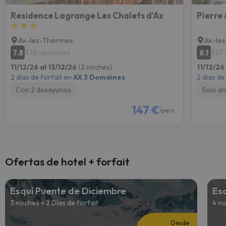
Residence Lagrange Les Chalets d'Ax
Ax-les-Thermes
Ax-le
7.8
8.1
378 opiniones
327 
11/12/26 al 13/12/26
(2 noches)
11/12/26
2 días de forfait en
AX 3 Domaines
2 días de
Con 2 desayunos
Solo al
147 €
/pers.
Ofertas de hotel + forfait
Esquí Puente de Diciembre
Es
3 noches + 2 Días de forfait
4 no
Desde