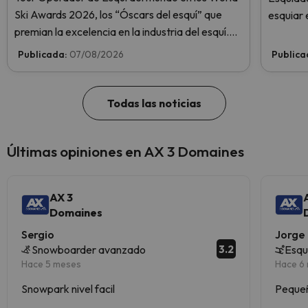
Ski Awards 2026, los “Óscars del esquí” que
esquiar 
premian la excelencia en la industria del esquí.
¡Vota ahora y ayúdanos a alcanzar la cima!
Publicada:
07/08/2026
Publica
Todas las noticias
Últimas opiniones en AX 3 Domaines
AX 3
Domaines
Sergio
Jorge
3.2
Snowboarder avanzado
Esqu
Hace 5 meses
Hace 6
Snowpark nivel facil