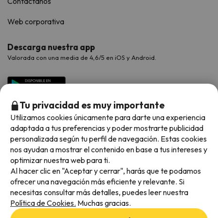
Contáctanos
Web corporativa
Descarga nuestra app
Valorada con una media de 4,6/5 en iOS y Android.
Tu privacidad es muy importante
Utilizamos cookies únicamente para darte una experiencia
adaptada a tus preferencias y poder mostrarte publicidad
personalizada según tu perfil de navegación. Estas cookies
nos ayudan a mostrar el contenido en base a tus intereses y
optimizar nuestra web para ti.
Métodos de pago disponibles
Al hacer clic en "Aceptar y cerrar", harás que te podamos
ofrecer una navegación más eficiente y relevante. Si
necesitas consultar más detalles, puedes leer nuestra
Política de Cookies.
Muchas gracias.