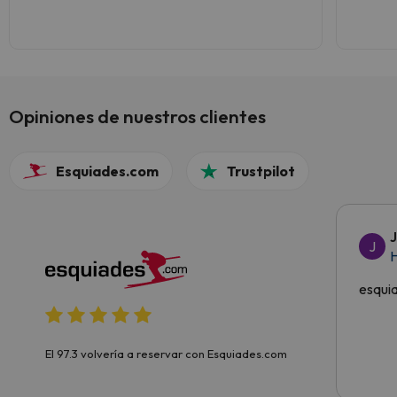
Opiniones de nuestros clientes
Esquiades.com
Trustpilot
J
H
esqui
El 97.3 volvería a reservar con Esquiades.com