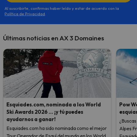
Al suscribirte, confirmas haber leído y estar de acuerdo con la
Política de Privacidad
.
Últimas noticias en AX 3 Domaines
Esquiades.com, nominada a los World
Pow We
Ski Awards 2026 … ¡y tú puedes
esquiar
ayudarnos a ganar!
¿Buscas 
Esquiades.com ha sido nominada como el mejor
Alpes F
Tour Operador de Esquí del mundo en los World
Esquiade