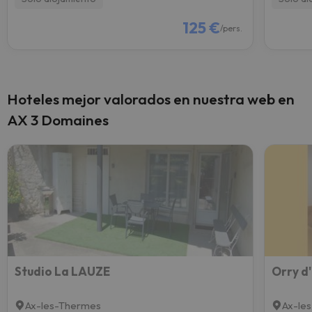
125 €
/pers.
Hoteles mejor valorados en nuestra web en
AX 3 Domaines
Studio La LAUZE
Orry d
Ax-les-Thermes
Ax-le