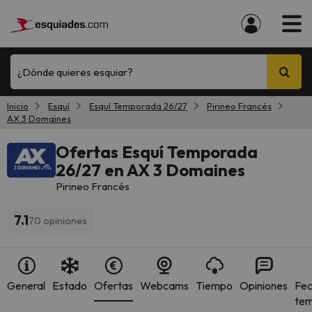
¿Dónde quieres esquiar?
Inicio
Esquí
Esquí Temporada 26/27
Pirineo Francés
AX 3 Domaines
Ofertas Esquí Temporada
26/27 en AX 3 Domaines
Pirineo Francés
7.1
70 opiniones
General
Estado
Ofertas
Webcams
Tiempo
Opiniones
Fec
te