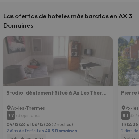
Las ofertas de hoteles más baratas en AX 3
Domaines
Studio Idéalement Situé à Ax Les Thermes
Ax-les-Thermes
Ax-le
7.7
8.1
93 opiniones
327 
04/12/26 al 06/12/26
(2 noches)
11/12/26
2 días de forfait en
AX 3 Domaines
2 días de
Solo alojamiento
Solo al