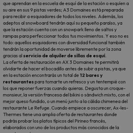
que aprendan en la escuela de esquí de la estación o esquíen a
su aire en sus 9 pistas verdes; A3 Domaines está preparada
para recibir a esquiadores de todos los niveles. Además, los
adeptos al snowboard tendrán aquí su pequeño paraíso, ya
que la estación cuenta con un snowpark lleno de saltos y
rampas para perfeccionar todos tus movimientos. Y eso no es
todo: aquellos esquiadores con diversidad funcional también
tendrán la oportunidad de moverse libremente por la zona
gracias al
servicio de alquiler de sillas de esquí
.
La oferta de restauración en AX 3 Domaines te permitirá
olvidarte de hacer el bocadillo antes de subir a pistas, ya que
en la estación encontrarás un total de
12 bares y
restaurantes
para tomarte un refresco y un tentempié con
los que reponer fuerzas cuando quieras. Degusta un croque-
monsieur, la versión francesa del bikini o sándwich mixto, con el
mejor queso fundido, o un menú junto a la cálida chimenea del
restaurante Le Refuge. Cuando empiece a oscurecer, Ax-les-
Thermes tiene una amplia oferta de restaurantes donde
podrás probar los platos típicos del Pirineo francés,
elaborados con uno de los productos más conocidos de la