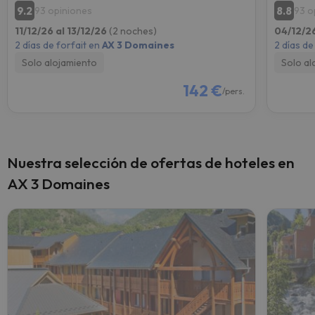
9.2
8.8
93 opiniones
93 o
11/12/26 al 13/12/26
(2 noches)
04/12/2
2 días de forfait en
AX 3 Domaines
2 días de
Solo alojamiento
Solo al
142 €
/pers.
Nuestra selección de ofertas de hoteles en
AX 3 Domaines