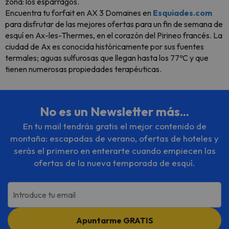
zona: los espárragos.
Encuentra tu forfait en AX 3 Domaines en
Esquiades.com
para disfrutar de las mejores ofertas para un fin de semana de
esquí en Ax-les-Thermes, en el corazón del Pirineo francés. La
ciudad de Ax es conocida históricamente por sus fuentes
termales; aguas sulfurosas que llegan hasta los 77ºC y que
tienen numerosas propiedades terapéuticas.
No es un Newsletter más...
En tu mail tendrás gratis el mejor contenido de
montaña: escapadas de verano, ofertas de hoteles y
serás el primero en enterarte cuando empiecen las
ofertas de la nueva temporada de esquí.
Introduce tu email
Apuntarme GRATIS