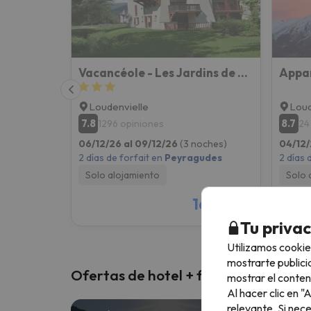
Vacancéole - Les Jardins de Balnéa
Loudenvielle
Loud
7.8
8.7
1296 opiniones
24
06/12/26 al 09/12/26
(3 noches)
04/12/
2 días de forfait en
Peyragudes
2 días 
Solo alojamiento
Solo 
161 €
/pers.
Tu priva
Utilizamos cookie
mostrarte publici
Ofertas de hotel + forfait
mostrar el conten
Al hacer clic en 
relevante. Si nec