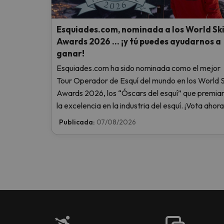
Esquiades.com, nominada a los World Sk
Awards 2026 … ¡y tú puedes ayudarnos a
ganar!
Esquiades.com ha sido nominada como el mejor
Tour Operador de Esquí del mundo en los World S
Awards 2026, los “Óscars del esquí” que premia
la excelencia en la industria del esquí. ¡Vota ahora
ayúdanos a alcanzar la cima!
Publicada:
07/08/2026