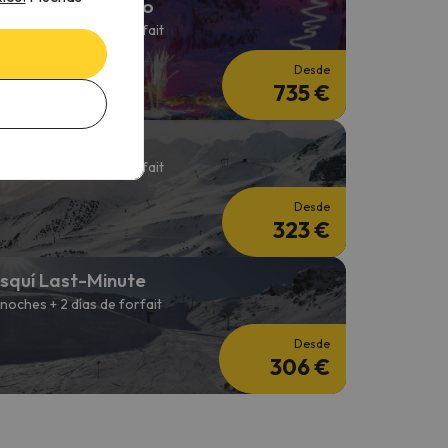
squí en Fin de Año
 noches + 2 Días de forfait
Desde
735 €
emana de Esquí
 noches + 6 Días de forfait
Desde
323 €
squí Last-Minute
 noches + 2 días de forfait
Desde
306 €