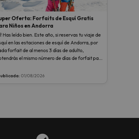
uper Oferta: Forfaits de Esquí Gratis
ara Niños en Andorra
í! Has leído bien. Este año, si reservas tu viaje de
squí en las estaciones de esquí de Andorra, por
ada forfait de al menos 3 días de adulto,
btendrás el mismo número de días de forfait para
 niño totalmente GRATIS. Entra e infórmate aquí.
ublicada:
01/08/2026