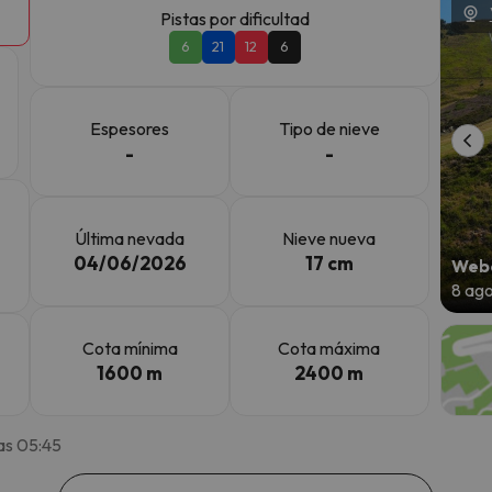
Pistas por dificultad
6
21
12
6
 el norte. En cuanto encuentre su brújula vuelve.
Espesores
Tipo de nieve
-
-
Última nevada
Nieve nueva
04/06/2026
17 cm
Webc
8 ag
Cota mínima
Cota máxima
1600 m
2400 m
as 05:45