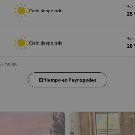
Máx
Cielo despejado
28 
Máx
Cielo despejado
28 
as 09:38
El tiempo en Peyragudes