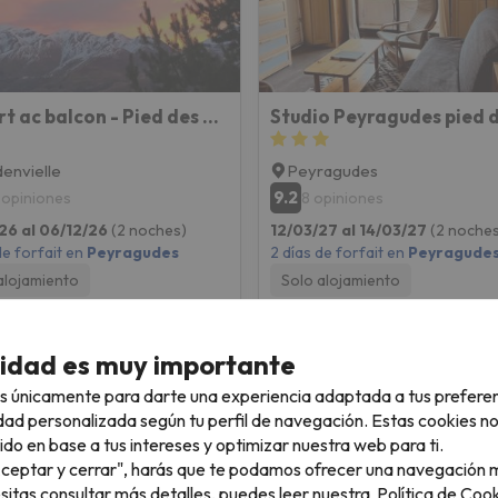
Appart ac balcon - Pied des pistes
envielle
Peyragudes
9.2
 opiniones
8 opiniones
26 al 06/12/26
(2 noches)
12/03/27 al 14/03/27
(2 noches
de forfait en
Peyragudes
2 días de forfait en
Peyragude
alojamiento
Solo alojamiento
182 €
198 
/pers.
cidad es muy importante
s únicamente para darte una experiencia adaptada a tus prefere
dad personalizada según tu perfil de navegación. Estas cookies n
ido en base a tus intereses y optimizar nuestra web para ti.
"Aceptar y cerrar", harás que te podamos ofrecer una navegación m
esitas consultar más detalles, puedes leer nuestra
Política de Cook