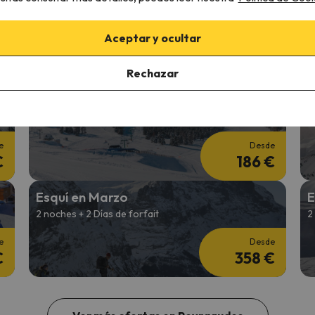
Esquí Puente de Diciembre
E
3 noches + 2 Días de forfait
3
Aceptar y ocultar
e
Desde
€
143 €
Rechazar
Esquí Entre Semana
S
5 noches + 4 días de forfait
7
e
Desde
€
186 €
Esquí en Marzo
E
2 noches + 2 Días de forfait
2
e
Desde
€
358 €