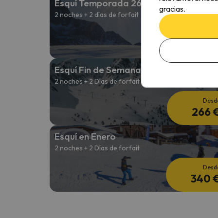
Esquí Temporada 26/27
gracias.
2 noches + 2 días de forfait
Desd
276 
Esquí Fin de Semana
2 noches + 2 Días de forfait
Desd
266 
Esquí en Enero
2 noches + 2 Días de forfait
Desd
340 