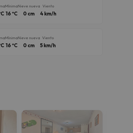
ima
Mínima
Nieve nueva
Viento
ºC
16 ºC
0 cm
4 km/h
ima
Mínima
Nieve nueva
Viento
ºC
16 ºC
0 cm
5 km/h