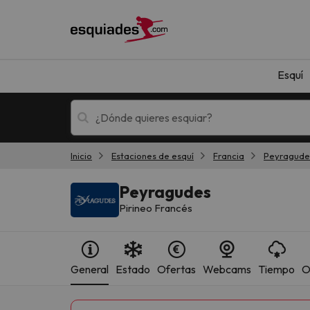
Esquí
Inicio
Estaciones de esquí
Francia
Peyragude
Esquí
Escapadas
Peyragudes
Pirineo Francés
General
Estado
Ofertas
Webcams
Tiempo
O
¡Vaya! No hemos encontrado ningún resultado 