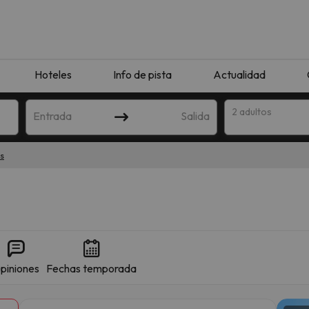
Hoteles
Info de pista
Actualidad
2 adultos
Entrada
Salida
s
piniones
Fechas temporada
que coincida con tu búsqueda. Prueba a modificar el destino.