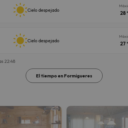
Máx
Cielo despejado
28 
Máx
Cielo despejado
27 
as 22:48
El tiempo en Formigueres