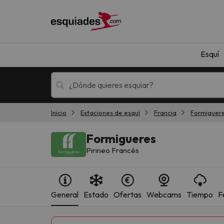
Esquí
Inicio
Estaciones de esquí
Francia
Formiguer
Esquí
Escapadas
Formigueres
Pirineo Francés
General
Estado
Ofertas
Webcams
Tiempo
F
¡Vaya! No hemos encontrado ningún resultado 