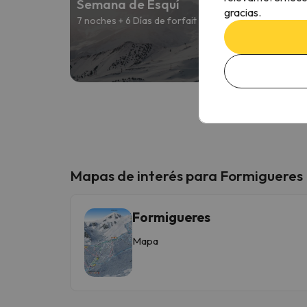
Semana de Esquí
gracias.
7 noches + 6 Días de forfait
Desd
427 
Mapas de interés para Formigueres
Formigueres
Mapa