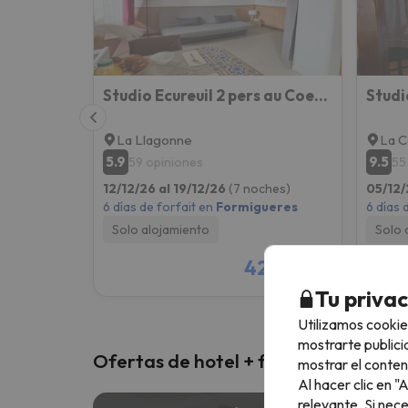
Studio Ecureuil 2 pers au Coeur de la Montagne
Studi
La Llagonne
La 
5.9
9.5
59 opiniones
55
12/12/26 al 19/12/26
(7 noches)
05/12/
6 días de forfait en
Formigueres
6 días 
Solo alojamiento
Solo 
428 €
/pers.
Tu priva
Utilizamos cookie
mostrarte publici
Ofertas de hotel + forfait
mostrar el conten
Al hacer clic en 
relevante. Si nec