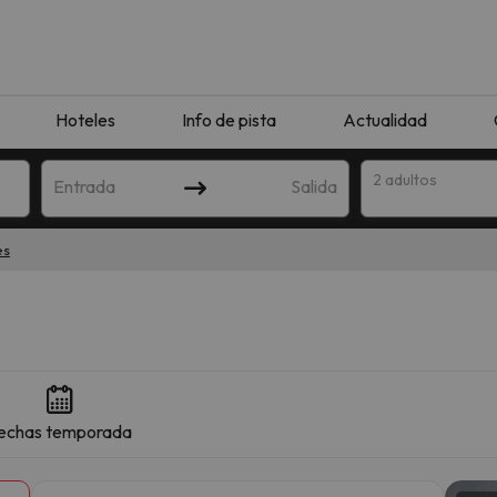
Hoteles
Info de pista
Actualidad
2 adultos
Entrada
Salida
es
echas temporada
que coincida con tu búsqueda. Prueba a modificar el destino.