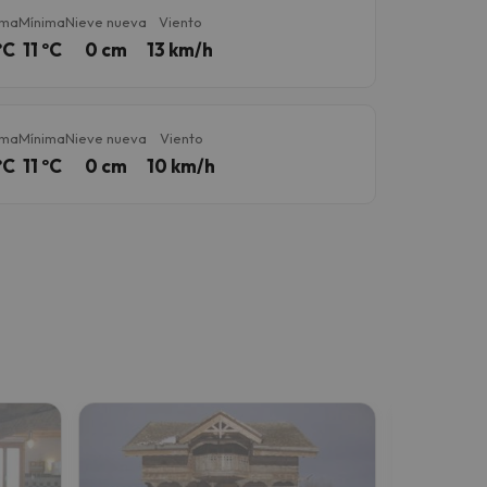
ima
Mínima
Nieve nueva
Viento
ºC
11 ºC
0 cm
13 km/h
ima
Mínima
Nieve nueva
Viento
ºC
11 ºC
0 cm
10 km/h