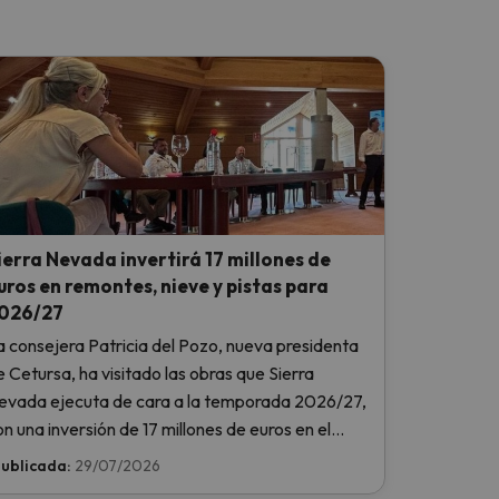
ierra Nevada invertirá 17 millones de
uros en remontes, nieve y pistas para
026/27
a consejera Patricia del Pozo, nueva presidenta
e Cetursa, ha visitado las obras que Sierra
evada ejecuta de cara a la temporada 2026/27,
on una inversión de 17 millones de euros en el
istema de nieve, el pisado de pistas, la gestión de
ublicada:
29/07/2026
emontes y la reordenación de aparcamientos.