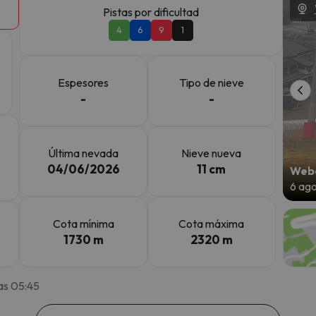
Pistas por dificultad
4
6
9
1
 el norte. En cuanto encuentre su brújula vuelve.
Espesores
Tipo de nieve
-
-
Última nevada
Nieve nueva
04/06/2026
11 cm
Webc
6 ag
Cota mínima
Cota máxima
1730 m
2320 m
as 05:45