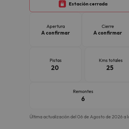
Estación cerrada
¡Vaya! Parece que nuestro buscador ha perdido
Apertura
Cierre
A confirmar
A confirmar
Pistas
Kms totales
20
25
Remontes
6
Última actualización del 06 de Agosto de 2026 a l