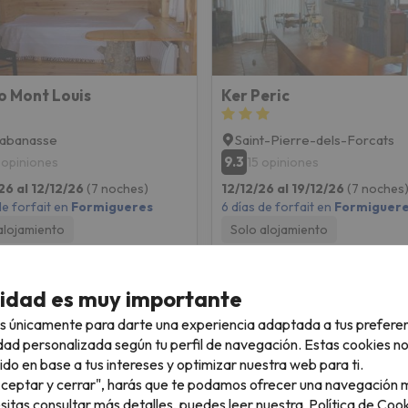
o Mont Louis
Ker Peric
Cabanasse
Saint-Pierre-dels-Forcats
9.3
 opiniones
15 opiniones
26 al 12/12/26
(7 noches)
12/12/26 al 19/12/26
(7 noches
de forfait en
Formigueres
6 días de forfait en
Formiguer
alojamiento
Solo alojamiento
445 €
454 
/pers.
cidad es muy importante
s únicamente para darte una experiencia adaptada a tus prefere
dad personalizada según tu perfil de navegación. Estas cookies n
ido en base a tus intereses y optimizar nuestra web para ti.
"Aceptar y cerrar", harás que te podamos ofrecer una navegación m
esitas consultar más detalles, puedes leer nuestra
Política de Cook