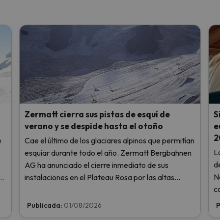
Zermatt cierra sus pistas de esquí de
S
verano y se despide hasta el otoño
e
2
e
Cae el último de los glaciares alpinos que permitían
L
esquiar durante todo el año. Zermatt Bergbahnen
d
AG ha anunciado el cierre inmediato de sus
N
ra
instalaciones en el Plateau Rosa por las altas
c
.
temperaturas, sin llegar siquiera a abrir este fin de
s
semana.
Publicada:
01/08/2026
P
r