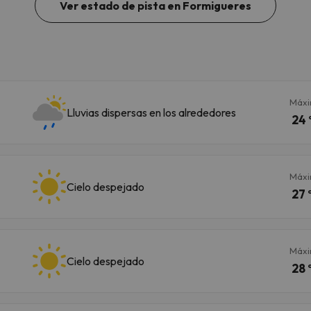
Ver estado de pista en Formigueres
Máx
Lluvias dispersas en los alrededores
24 
Máx
Cielo despejado
27 
Máx
Cielo despejado
28 