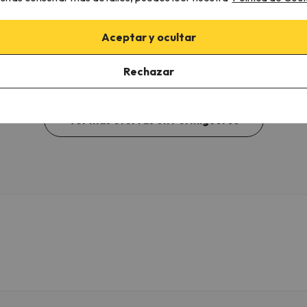
Aceptar y ocultar
e
€
Rechazar
Ver más ofertas en Formigueres