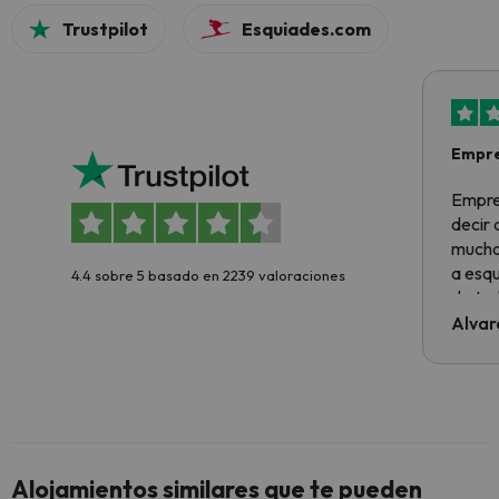
Trustpilot
Esquiades.com
Empre
Empre
decir
muchas
a esqu
4.4 sobre 5 basado en 2239 valoraciones
de tod
al cli
Alvar
he ten
culpa 
inmobi
y un t
cancel
cance
Alojamientos similares que te pueden
perfe