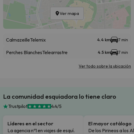
Ver mapa
Calmazeille
Telemix
4.4 km
7 min
Perches Blanches
Telearrastre
4.5 km
7 min
Ver todo sobre la ubicación
La comunidad esquiadora lo tiene claro
Trustpilot
4.4/5
Líderes en el sector
El mayor catálogo
La agencia nº1 en viajes de esquí.
De los Pirineos a los A