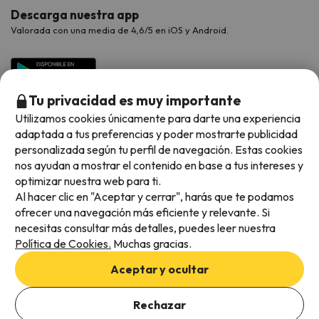
Descarga nuestra app
Valorada con una media de 4,6/5 en iOS y Android.
Tu privacidad es muy importante
Utilizamos cookies únicamente para darte una experiencia
adaptada a tus preferencias y poder mostrarte publicidad
personalizada según tu perfil de navegación. Estas cookies
nos ayudan a mostrar el contenido en base a tus intereses y
optimizar nuestra web para ti.
Métodos de pago disponibles
Al hacer clic en "Aceptar y cerrar", harás que te podamos
ofrecer una navegación más eficiente y relevante. Si
necesitas consultar más detalles, puedes leer nuestra
Política de Cookies.
Muchas gracias.
Condiciones generales
Aceptar y ocultar
Privacidad de datos
Añade las fechas para comprobar la disponibilidad
Política de cookies
Rechazar