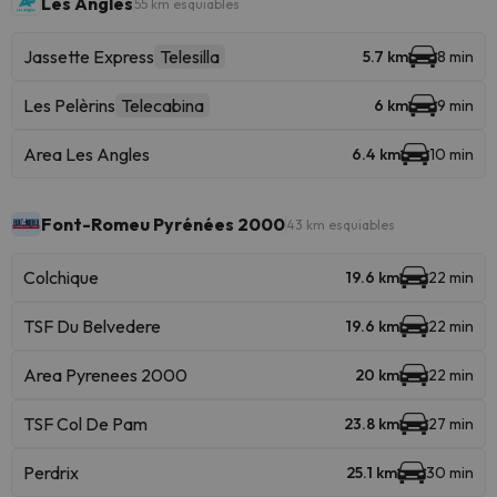
Les Angles
55 km esquiables
Jassette Express
Telesilla
5.7 km
8 min
Les Pelèrins
Telecabina
6 km
9 min
Area Les Angles
6.4 km
10 min
Font-Romeu Pyrénées 2000
43 km esquiables
Colchique
19.6 km
22 min
TSF Du Belvedere
19.6 km
22 min
Area Pyrenees 2000
20 km
22 min
TSF Col De Pam
23.8 km
27 min
Perdrix
25.1 km
30 min