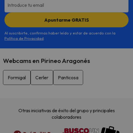
Introduce tu email
Apuntarme GRATIS
Al suscribirte, confirmas haber leído y estar de acuerdo con la
Política de Privacidad
.
Webcams en Pirineo Aragonés
Formigal
Cerler
Panticosa
Otras iniciativas de éxito del grupo y principales
colaboradores