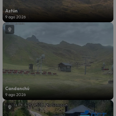
Astún
9 ago 2026
Candanchú
9 ago 2026