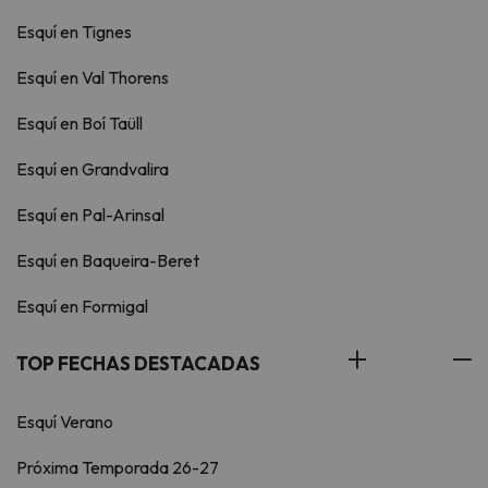
Esquí en Tignes
Esquí en Val Thorens
Esquí en Boí Taüll
Esquí en Grandvalira
Esquí en Pal-Arinsal
Esquí en Baqueira-Beret
Esquí en Formigal
TOP FECHAS DESTACADAS
Esquí Verano
Próxima Temporada 26-27