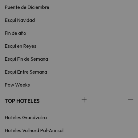
Puente de Diciembre
Esquí Navidad
Fin de año
Esquí en Reyes
Esquí Fin de Semana
Esquí Entre Semana
Pow Weeks
TOP HOTELES
Hoteles Grandvalira
Hoteles Vallnord Pal-Arinsal