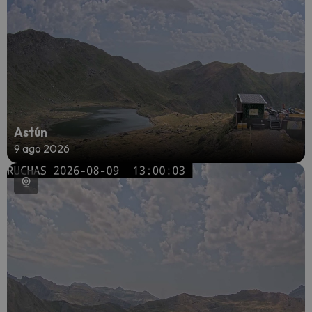
Astún
9 ago 2026