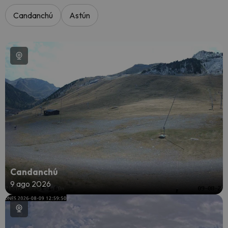
Candanchú
Astún
Candanchú
9 ago 2026