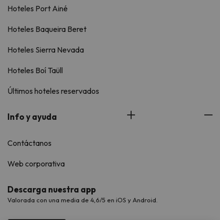
Hoteles Port Ainé
Hoteles Baqueira Beret
Hoteles Sierra Nevada
Hoteles Boí Taüll
Últimos hoteles reservados
Info y ayuda
Contáctanos
Web corporativa
Descarga nuestra app
Valorada con una media de 4,6/5 en iOS y Android.