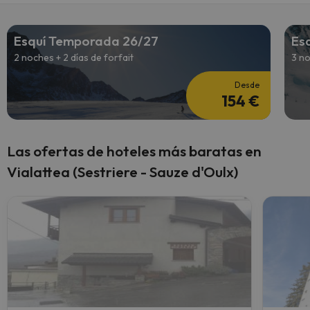
Esquí Temporada 26/27
Es
2 noches + 2 días de forfait
3 no
Desde
154 €
Las ofertas de hoteles más baratas en
Vialattea (Sestriere - Sauze d'Oulx)