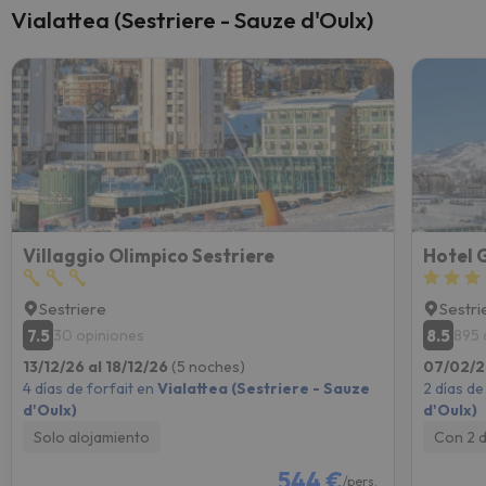
Vialattea (Sestriere - Sauze d'Oulx)
Villaggio Olimpico Sestriere
Hotel 
Sestriere
Sestri
7.5
8.5
30 opiniones
895 
13/12/26 al 18/12/26
(5 noches)
07/02/2
4 días de forfait en
Vialattea (Sestriere - Sauze
2 días de
d'Oulx)
d'Oulx)
Solo alojamiento
Con 2 
544 €
/pers.