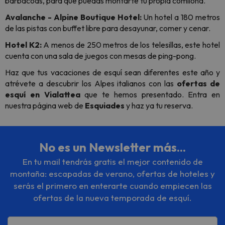
barbacoas, para que puedas montarte tu propia comilona.
Avalanche - Alpine Boutique Hotel:
Un hotel a 180 metros
de las pistas con buffet libre para desayunar, comer y cenar.
Hotel K2:
A menos de 250 metros de los telesillas, este hotel
cuenta con una sala de juegos con mesas de ping-pong.
Haz que tus vacaciones de esquí sean diferentes este año y
atrévete a descubrir los Alpes italianos con las
ofertas de
esquí en Vialattea
que te hemos presentado. Entra en
nuestra página web de
Esquiades
y haz ya tu reserva.
No es un Newsletter más...
En tu mail tendrás gratis el mejor contenido de
montaña: escapadas de verano, ofertas de hoteles y
serás el primero en enterarte cuando empiecen las
ofertas de la nueva temporada de esquí.