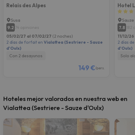
Relais des Alpes
Hotel 
Susa
Sauze 
9.2
7.8
74 opiniones
182 
05/02/27 al 07/02/27
(2 noches)
11/12/26
2 días de forfait en
Vialattea (Sestriere - Sauze
2 días de
d'Oulx)
d'Oulx)
Con 2 desayunos
Solo al
149 €
/pers.
Hoteles mejor valorados en nuestra web en
Vialattea (Sestriere - Sauze d'Oulx)