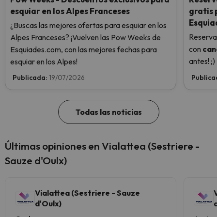
esquiar en los Alpes Franceses
gratis
Esquia
¿Buscas las mejores ofertas para esquiar en los
Reserva
Alpes Franceses? ¡Vuelven las Pow Weeks de
con
can
Esquiades.com, con las mejores fechas para
antes! ;)
esquiar en los Alpes!
Publicada:
19/07/2026
Publica
Todas las noticias
Últimas opiniones en Vialattea (Sestriere -
Sauze d'Oulx)
Vialattea (Sestriere - Sauze
d'Oulx)