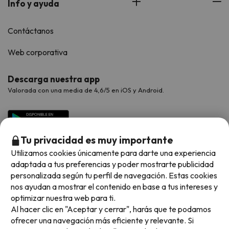
Info y ayuda
Contáctanos
Web corporativa
Descarga nuestra app
Valorada con una media de 4,6/5 en iOS y Android.
Tu privacidad es muy importante
Utilizamos cookies únicamente para darte una experiencia
adaptada a tus preferencias y poder mostrarte publicidad
personalizada según tu perfil de navegación. Estas cookies
nos ayudan a mostrar el contenido en base a tus intereses y
optimizar nuestra web para ti.
Métodos de pago disponibles
Al hacer clic en "Aceptar y cerrar", harás que te podamos
ofrecer una navegación más eficiente y relevante. Si