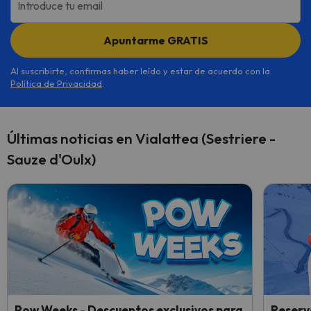
Introduce tu email
Apuntarme GRATIS
Al suscribirte, confirmas haber leído y estar de acuerdo con la
Política de Privacidad
.
Últimas noticias en Vialattea (Sestriere -
Sauze d'Oulx)
Pow Weeks - Descuentos exclusivos para
Reserv