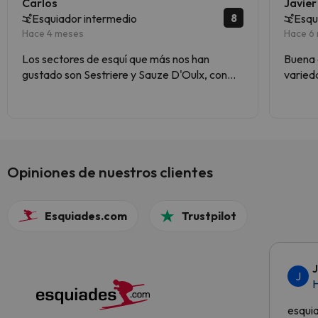
Carlos
Javier
8
Esquiador intermedio
Esqu
Hace 4 meses
Hace 6
Los sectores de esquí que más nos han
Buena cal
gustado son Sestriere y Sauze D'Oulx, con
varieda
pistas impresionantes, casi todas rojas y
alguna negra, pero bien pisada.
Opiniones de nuestros clientes
Esquiades.com
Trustpilot
J
H
esqui