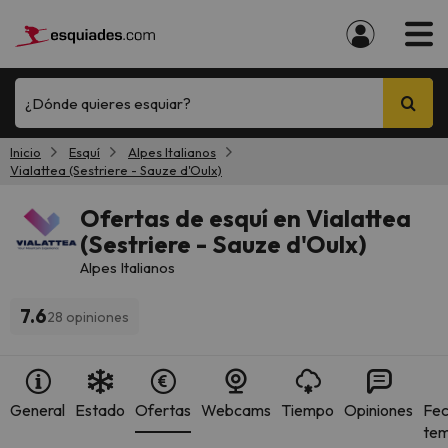
¿Dónde quieres esquiar?
Inicio
Esquí
Alpes Italianos
Vialattea (Sestriere - Sauze d'Oulx)
Ofertas de esquí en Vialattea
(Sestriere - Sauze d'Oulx)
Alpes Italianos
7.6
28 opiniones
General
Estado
Ofertas
Webcams
Tiempo
Opiniones
Fec
te