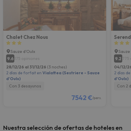
Chalet Chez Nous
Serend
Sauze d'Oulx
Sauze 
9.6
9.2
175 opiniones
775 
28/12/26 al 31/12/26
(3 noches)
04/12/2
2 días de forfait en
Vialattea (Sestriere - Sauze
2 días de
d'Oulx)
d'Oulx)
Con 3 desayunos
Con 2 
7542 €
/pers.
Nuestra selección de ofertas de hoteles en