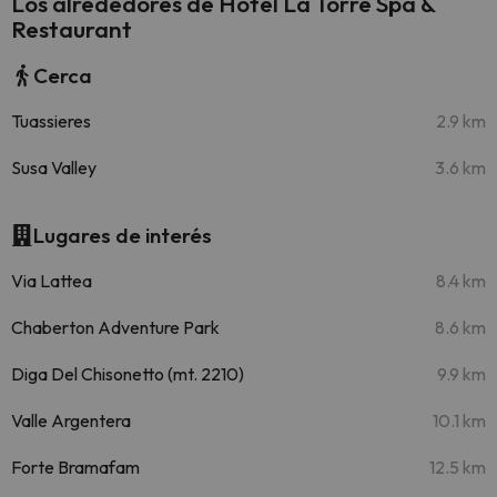
Los alrededores de Hotel La Torre Spa &
Restaurant
Cerca
Tuassieres
2.9 km
Susa Valley
3.6 km
Lugares de interés
Via Lattea
8.4 km
Chaberton Adventure Park
8.6 km
Diga Del Chisonetto (mt. 2210)
9.9 km
Valle Argentera
10.1 km
Forte Bramafam
12.5 km