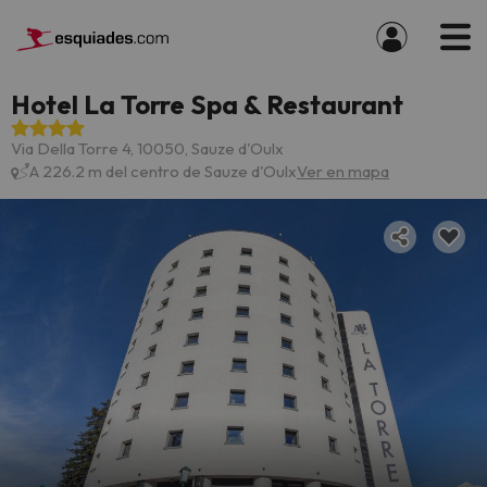
Hotel La Torre Spa & Restaurant
Via Della Torre 4, 10050, Sauze d'Oulx
A 226.2 m del centro de Sauze d'Oulx
Ver en mapa