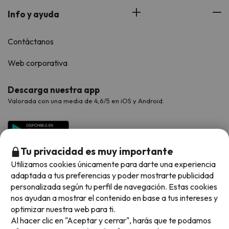
Info y ayuda
Contáctanos
Web corporativa
Descarga nuestra app
Valorada con una media de 4,6/5 en iOS y Android.
Tu privacidad es muy importante
Utilizamos cookies únicamente para darte una experiencia
adaptada a tus preferencias y poder mostrarte publicidad
personalizada según tu perfil de navegación. Estas cookies
nos ayudan a mostrar el contenido en base a tus intereses y
optimizar nuestra web para ti.
Métodos de pago disponibles
Al hacer clic en "Aceptar y cerrar", harás que te podamos