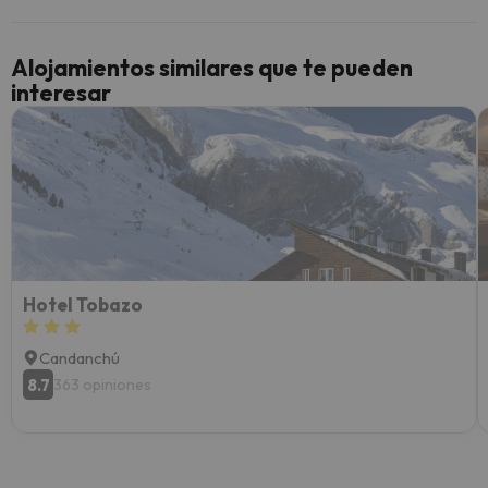
y un t
cancel
cance
Alojamientos similares que te pueden
perfe
interesar
diner
Recom
vacaci
esquia
extra
yo.
Hotel Tobazo
Candanchú
8.7
363 opiniones