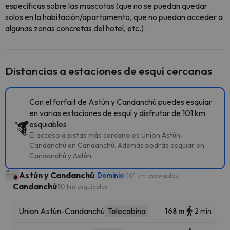
específicas sobre las mascotas (que no se puedan quedar
solos en la habitación/apartamento, que no puedan acceder a
algunas zonas concretas del hotel, etc.).
Distancias a estaciones de esquí cercanas
Con el forfait de Astún y Candanchú puedes esquiar
en varias estaciones de esquí y disfrutar de 101 km
esquiables
El acceso a pistas más cercano es Union Astún-
Candanchú en Candanchú. Además podrás esquiar en
Candanchú y Astún.
Astún y Candanchú
Dominio
101 km esquiables
Candanchú
50 km esquiables
Union Astún-Candanchú
Telecabina
168 m
2 min