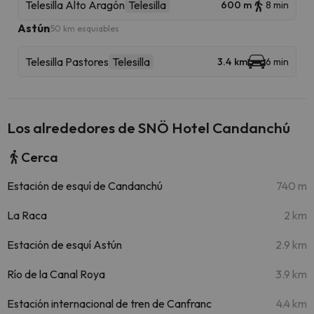
Telesilla Alto Aragón
Telesilla
600 m
8 min
Astún
50 km esquiables
Telesilla Pastores
Telesilla
3.4 km
6 min
Los alrededores de SNÖ Hotel Candanchú
Cerca
Estación de esquí de Candanchú
740 m
La Raca
2 km
Estación de esquí Astún
2.9 km
Río de la Canal Roya
3.9 km
Estación internacional de tren de Canfranc
4.4 km