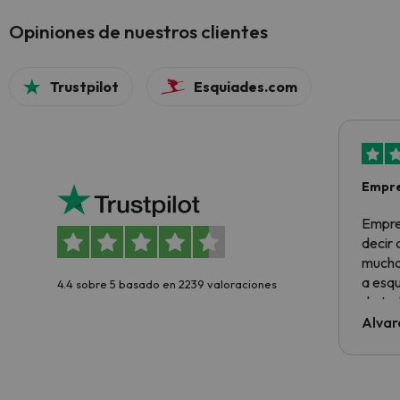
Opiniones de nuestros clientes
Trustpilot
Esquiades.com
Empre
Empre
decir
muchas
a esqu
4.4 sobre 5 basado en 2239 valoraciones
de tod
al cli
Alvar
he ten
culpa 
inmobi