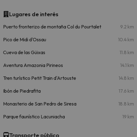
Lugares de interés
Puerto fronterizo de montaña Col du Pourtalet
9.2 km
Pico de Midi d'Ossau
10.4 km
Cueva de las Güixas
11.8 km
Aventura Amazonia Pirineos
14.1 km
Tren turístico Petit Train d'Artouste
14.8 km
Ibón de Piedrafita
17.6 km
Monasterio de San Pedro de Siresa
18.8 km
Parque faunístico Lacuniacha
19 km
Transporte público