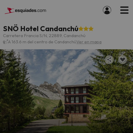
SNÖ Hotel Candanchú
Carretera Francia S/N, 22889, Candanchú
A 163.6 m del centro de Candanchú
Ver en mapa