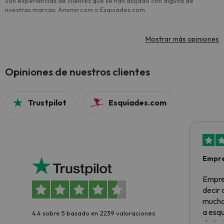
Son experiencias de clientes que se han alojado con alguna de
nuestras marcas: Amimir.com o Esquiades.com
Mostrar más opiniones
Opiniones de nuestros clientes
Trustpilot
Esquiades.com
Empre
Empre
decir
muchas
a esqu
4.4 sobre 5 basado en 2239 valoraciones
de tod