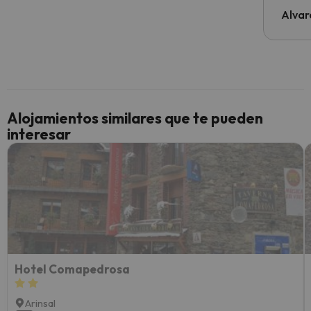
al cli
Alvar
he ten
culpa 
inmobi
y un t
cancel
cance
Alojamientos similares que te pueden
perfe
interesar
diner
Recom
vacaci
esquia
extra
yo.
Hotel Comapedrosa
Arinsal