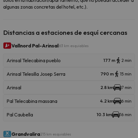
solos en la habitación/apartamento, que no puedan acceder a
algunas zonas concretas del hotel, etc.).
Distancias a estaciones de esquí cercanas
Vallnord Pal-Arinsal
63 km esquiables
Arinsal Telecabina pueblo
177 m
2 min
Arinsal Telesilla Josep Serra
790 m
15 min
Arinsal
2.8 km
7 min
Pal Telecabina massana
4.2 km
6 min
Pal Caubella
10.3 km
16 min
Grandvalira
215 km esquiables