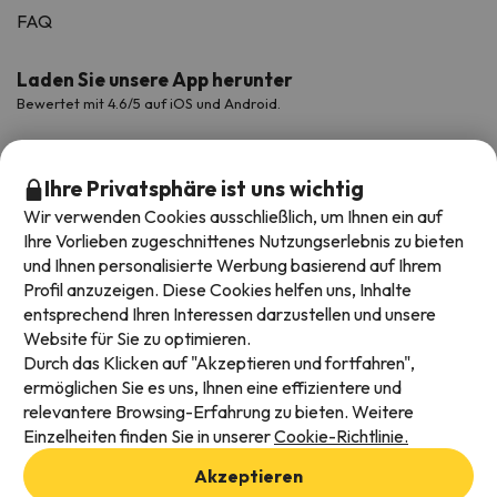
FAQ
Laden Sie unsere App herunter
Bewertet mit 4.6/5 auf iOS und Android.
Ihre Privatsphäre ist uns wichtig
Wir verwenden Cookies ausschließlich, um Ihnen ein auf
Ihre Vorlieben zugeschnittenes Nutzungserlebnis zu bieten
und Ihnen personalisierte Werbung basierend auf Ihrem
Profil anzuzeigen. Diese Cookies helfen uns, Inhalte
entsprechend Ihren Interessen darzustellen und unsere
Website für Sie zu optimieren.
Verfügbare Zahlungsarten
Durch das Klicken auf "Akzeptieren und fortfahren",
ermöglichen Sie es uns, Ihnen eine effizientere und
relevantere Browsing-Erfahrung zu bieten. Weitere
Einzelheiten finden Sie in unserer
Cookie-Richtlinie.
Impressum und AGBs
Akzeptieren