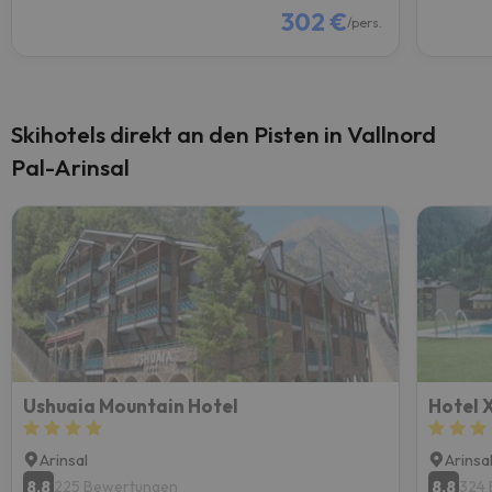
302 €
/pers.
Skihotels direkt an den Pisten in Vallnord
Pal-Arinsal
Ushuaia Mountain Hotel
Hotel 
Arinsal
Arinsa
8.8
8.8
225 Bewertungen
324