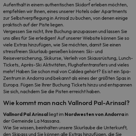
Aufenthalt in einem authentischen Skidorf erleben möchten,
empfehlen wir Ihnen, eines unserer Hotels oder Apartments
zur Selbstverpflegung in Arinsal zu buchen, von denen einige
praktisch auf der Piste liegen.
Vergessen Sie nicht, Ihre Buchung anzupassen und lassen Sie
uns alles für Sie erledigen! Auf unserer Website können Sie so
viele Extras hinzufügen, wie Sie möchten, damit Sie einen
stressfreien Skiurlaub genießen können: Ski- und
Reiseversicherung, Skikurse, Verleih von Skiausrüstung, Lunch-
Tickets, Après-Ski Aktivitäten, Flughafentransfers und vieles
mehr! Haben Sie schon mal von Caldea gehört? Es ist ein Spa-
Zentrum in Andorra und bekannt als eines der größten Spas in
Europa. Fügen Sie Ihrer Buchung Tickets hinzu und entspannen
Sie sich, nachdem Sie die Pisten erreicht haben.
Wie kommt man nach Vallnord Pal-Arinsal?
Vallnord
Pal Arinsal
liegt im
Nordwesten
von Andorra
in
der Gemeinde La Massana.
Wie Sie wissen, beinhalten unsere Skiurlaube die Unterkunft,
den Skipass und Sie können alle Extras hinzufügen, die Sie