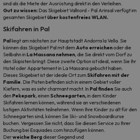
sind als die Miete der Ausrüstung direkt in den Verleihen.
Gut zu wissen:
Das Skigebiet Vallnord - Pal Arinsal verfügt im
gesamten Skigebiet
über kostenfreies WLAN.
Skifahren in Pal
Pal
liegt am nächsten zur Hauptstadt Andorra la Vella. Sie
können das Skigebiet Pal mit dem
Auto erreichen
oder die
Seilbahn in
La Massana nehmen
, die Sie direkt vom Dorf zu
den Skipisten bringt. Diese zweite Option ist ideal, wenn Sie Ihr
Hotel oder Appartement in La Massana gebucht haben.
Dieses Skigebiet ist der ideale Ort zum
Skifahren mit der
Familie
. Die Pisten befinden sich in einem Gebiet voller
Kiefern, was es sehr charmant macht. In
Pal finden
Sie auch
den
Pekepark
, einen
Schneegarten,
in dem Kinder
Skifahren lernen können, während sie an verschiedenen
lustigen Aktivitäten teilnehmen. Wenn Ihre Kinder zu alt für den
Schneegarten sind, können Sie Ski- und Snowboardkurse
buchen. Vergessen Sie nicht, dass Sie diesen Service zu Ihrer
Buchung bei Esquiades.com hinzufügen können.
Der
weiche
Berg
dieser Gegend und