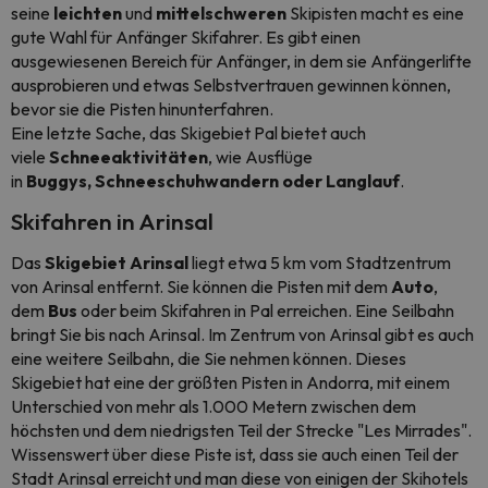
seine
leichten
und
mittelschweren
Skipisten macht es eine
gute Wahl für Anfänger Skifahrer. Es gibt einen
ausgewiesenen Bereich für Anfänger, in dem sie Anfängerlifte
ausprobieren und etwas Selbstvertrauen gewinnen können,
bevor sie die Pisten hinunterfahren.
Eine letzte Sache, das Skigebiet Pal bietet auch
viele
Schneeaktivitäten
, wie Ausflüge
in
Buggys,
Schneeschuhwandern oder
Langlauf
.
Skifahren in Arinsal
Das
Skigebiet Arinsal
liegt etwa 5 km vom Stadtzentrum
von Arinsal entfernt. Sie können die Pisten mit dem
Auto
,
dem
Bus
oder beim Skifahren in Pal erreichen. Eine Seilbahn
bringt Sie bis nach Arinsal. Im Zentrum von Arinsal gibt es auch
eine weitere Seilbahn, die Sie nehmen können. Dieses
Skigebiet hat eine der größten Pisten in Andorra, mit einem
Unterschied von mehr als 1.000 Metern zwischen dem
höchsten und dem niedrigsten Teil der Strecke "Les Mirrades".
Wissenswert über diese Piste ist, dass sie auch einen Teil der
Stadt Arinsal erreicht und man diese von einigen der Skihotels