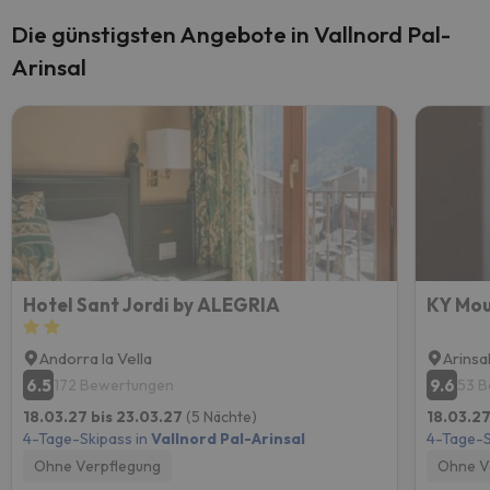
Die günstigsten Angebote in Vallnord Pal-
Arinsal
Hotel Sant Jordi by ALEGRIA
KY Mou
Andorra la Vella
Arinsa
6.5
9.6
172 Bewertungen
53 
18.03.27 bis 23.03.27
(5 Nächte)
18.03.27
4-Tage-Skipass in
Vallnord Pal-Arinsal
4-Tage-S
Ohne Verpflegung
Ohne V