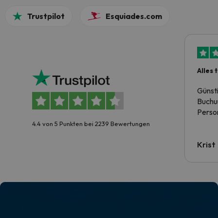
Trustpilot
Esquiades.com
Alles 
Günst
Buchun
Person
4.4 von 5 Punkten bei 2239 Bewertungen
Krist