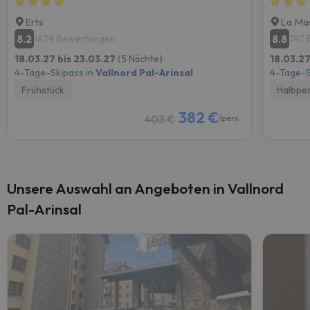
Erts
La Ma
8.2
8.8
1679 Bewertungen
747 
18.03.27 bis 23.03.27
(5 Nächte)
18.03.27
4-Tage-Skipass in
Vallnord Pal-Arinsal
4-Tage-S
Frühstück
Halbpe
382 €
403 €
/pers.
Unsere Auswahl an Angeboten in Vallnord
Pal-Arinsal