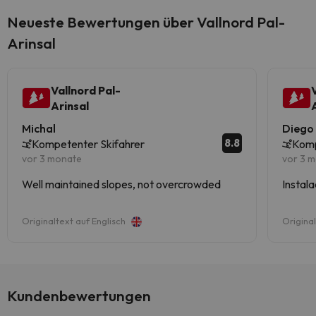
Neueste Bewertungen über Vallnord Pal-
Arinsal
Vallnord Pal-
Arinsal
Michal
Diego
8.8
Kompetenter Skifahrer
Komp
vor 3 monate
vor 3 
Well maintained slopes, not overcrowded
Instala
Originaltext auf Englisch
Origina
Kundenbewertungen