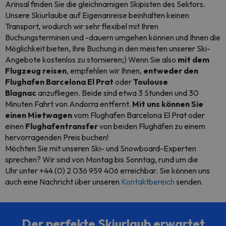
Arinsal finden Sie die gleichnamigen Skipisten des Sektors.
Unsere Skiurlaube auf Eigenanreise beinhalten keinen
Transport, wodurch wir sehr flexibel mit Ihren
Buchungsterminen und -dauern umgehen können und Ihnen die
Möglichkeit bieten, Ihre Buchung in den meisten unserer Ski-
Angebote kostenlos zu stornieren;) Wenn Sie also
mit dem
Flugzeug reisen
, empfehlen wir Ihnen,
entweder den
Flughafen Barcelona El Prat
oder
Toulouse
Blagnac
anzufliegen. Beide sind etwa 3 Stunden und 30
Minuten Fahrt von Andorra entfernt.
Mit uns können Sie
einen Mietwagen
vom Flughafen Barcelona El Prat oder
einen
Flughafentransfer
von beiden Flughäfen zu einem
hervorragenden Preis buchen!
Möchten Sie mit unseren Ski- und Snowboard-Experten
sprechen? Wir sind von Montag bis Sonntag, rund um die
Uhr unter +44 (0) 2 036 959 406 erreichbar. Sie können uns
auch eine Nachricht über unseren
Kontaktbereich
senden.
Der perfekte Skiurlaub erwartet