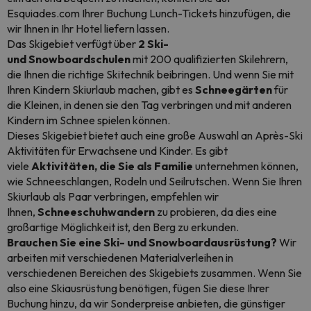
Esquiades.com Ihrer Buchung Lunch-Tickets hinzufügen, die
wir Ihnen in Ihr Hotel liefern lassen.
Das Skigebiet verfügt über
2
Ski-
und Snowboardschulen
mit 200 qualifizierten Skilehrern,
die Ihnen die richtige Skitechnik beibringen. Und wenn Sie mit
Ihren Kindern Skiurlaub machen, gibt es
Schneegärten
für
die Kleinen, in denen sie den Tag verbringen und mit anderen
Kindern im Schnee spielen können.
Dieses Skigebiet bietet auch eine große Auswahl an Après-Ski
Aktivitäten für Erwachsene und Kinder. Es gibt
viele
Aktivitäten, die Sie als Familie
unternehmen können,
wie Schneeschlangen, Rodeln und Seilrutschen. Wenn Sie Ihren
Skiurlaub als Paar verbringen, empfehlen wir
Ihnen,
Schneeschuhwandern
zu probieren, da dies eine
großartige Möglichkeit ist, den Berg zu erkunden.
Brauchen Sie eine Ski- und Snowboardausrüstung?
Wir
arbeiten mit verschiedenen Materialverleihen in
verschiedenen Bereichen des Skigebiets zusammen. Wenn Sie
also eine Skiausrüstung benötigen, fügen Sie diese Ihrer
Buchung hinzu, da wir Sonderpreise anbieten, die günstiger