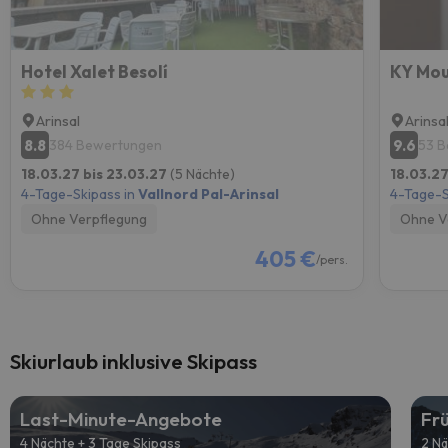
Hotel Xalet Besolí
KY Mou
Arinsal
Arinsa
8.8
9.6
384 Bewertungen
53 
18.03.27 bis 23.03.27
(5 Nächte)
18.03.27
4-Tage-Skipass in
Vallnord Pal-Arinsal
4-Tage-S
Ohne Verpflegung
Ohne V
405 €
/pers.
Skiurlaub inklusive Skipass
Last-Minute-Angebote
Fr
4 Nächte + 3 Tage Skipass
2 Nä