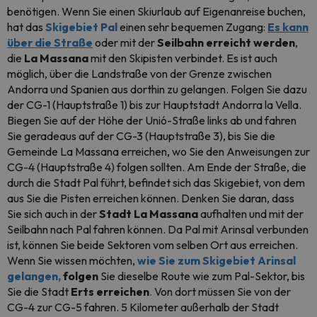
benötigen. Wenn Sie einen Skiurlaub auf Eigenanreise buchen,
hat das
Skigebiet Pal
einen sehr bequemen Zugang:
Es kann
über die Straße
oder mit der
Seilbahn erreicht werden
,
die
La
Massana
mit den Skipisten verbindet. Es ist auch
möglich, über die Landstraße von der Grenze zwischen
Andorra und Spanien aus dorthin zu gelangen. Folgen Sie dazu
der CG-1 (Hauptstraße 1) bis zur Hauptstadt Andorra la Vella.
Biegen Sie auf der Höhe der Unió-Straße links ab und fahren
Sie geradeaus auf der CG-3 (Hauptstraße 3), bis Sie die
Gemeinde La Massana erreichen, wo Sie den Anweisungen zur
CG-4 (
Hauptstraße
4) folgen sollten. Am Ende der Straße, die
durch die Stadt Pal führt, befindet sich das Skigebiet, von dem
aus Sie die Pisten erreichen können. Denken Sie daran, dass
Sie sich auch in der
Stadt La Massana
aufhalten und mit der
Seilbahn nach Pal fahren können. Da Pal mit Arinsal verbunden
ist, können Sie beide Sektoren vom selben Ort aus erreichen.
Wenn Sie wissen möchten,
wie Sie zum Skigebiet Arinsal
gelangen,
folgen
Sie dieselbe Route wie zum Pal-Sektor, bis
Sie die Stadt
Erts erreichen
. Von dort müssen Sie von der
CG-4 zur CG-5 fahren. 5 Kilometer außerhalb der Stadt