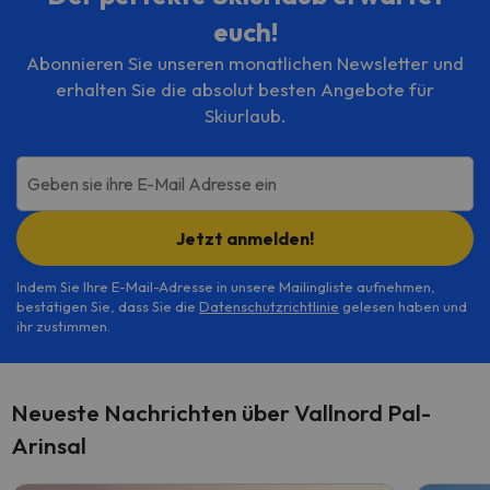
euch!
Abonnieren Sie unseren monatlichen Newsletter und
erhalten Sie die absolut besten Angebote für
Skiurlaub.
Geben sie ihre E-Mail Adresse ein
Jetzt anmelden!
Indem Sie Ihre E-Mail-Adresse in unsere Mailingliste aufnehmen,
bestätigen Sie, dass Sie die
Datenschutzrichtlinie
gelesen haben und
ihr zustimmen.
Neueste Nachrichten über Vallnord Pal-
Arinsal