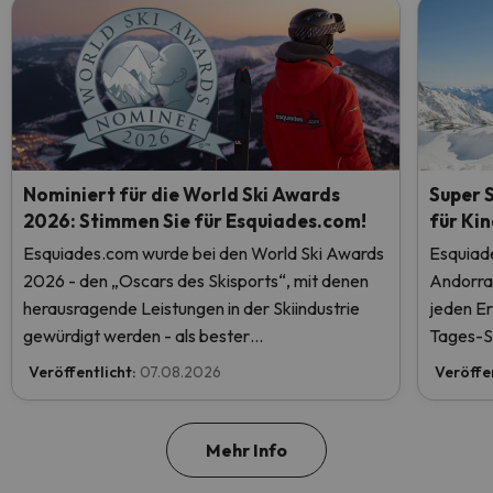
Nominiert für die World Ski Awards
Super 
2026: Stimmen Sie für Esquiades.com!
für Ki
Esquiades.com wurde bei den World Ski Awards
Esquiade
2026 - den „Oscars des Skisports“, mit denen
Andorr
herausragende Leistungen in der Skiindustrie
jeden E
gewürdigt werden - als bester
Tages-Sk
Skiurlaubveranstalter der Welt nominiert.
kostenlo
Veröffentlicht:
07.08.2026
Veröffe
Stimmen Sie jetzt ab und helfen Sie uns, den
ersten Platz zu erreichen!
Mehr Info