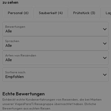
zu sehen
Personal
(6)
Sauberkeit
(4)
Frühstück
(3)
La
Bewertungen
Alle
Sprachen
Alle
Arten von Reisenden
Alle
Sortiere nach:
Empfohlen
Echte Bewertungen
Entdeckt echte Kundenerfahrungen von Reisenden, die bei Marken
unserer ViajesParaTi Reisegruppe übernachtet haben. Ehrliche
Bewertungen aus echten Reisen.