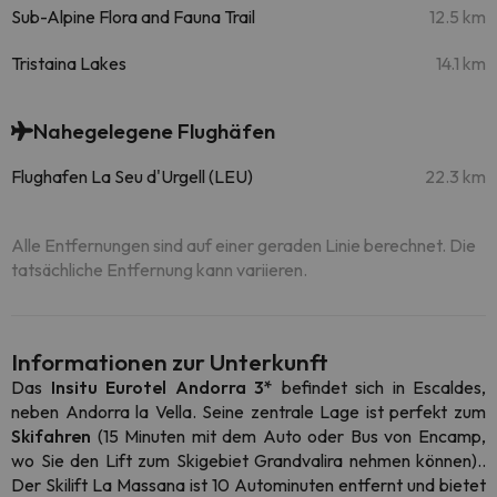
Sub-Alpine Flora and Fauna Trail
12.5 km
Tristaina Lakes
14.1 km
Nahegelegene Flughäfen
Flughafen La Seu d'Urgell (LEU)
22.3 km
Alle Entfernungen sind auf einer geraden Linie berechnet. Die
tatsächliche Entfernung kann variieren.
Informationen zur Unterkunft
Das
Insitu Eurotel Andorra 3*
befindet sich in Escaldes,
neben Andorra la Vella. Seine zentrale Lage ist perfekt zum
Skifahren
(15 Minuten mit dem Auto oder Bus von Encamp,
wo Sie den Lift zum Skigebiet Grandvalira nehmen können).
.
Der Skilift La Massana ist 10 Autominuten entfernt und bietet