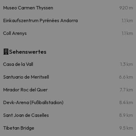
Museo Carmen Thyssen
920 m
Einkaufszentrum Pyrénées Andorra
1.1 km
Coll Arenys
1.1 km
Sehenswertes
Casa de la Vall
1.3 km
Santuario de Meritxell
6.6 km
Mirador Roc del Quer
7.7 km
Devk-Arena (Fußballstadion)
8.4 km
Sant Joan de Caselles
8.9 km
Tibetan Bridge
9.5 km