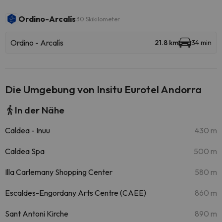
Ordino-Arcalís
30 Skikilometer
Ordino - Arcalís
21.8 km
34 min
Die Umgebung von Insitu Eurotel Andorra
In der Nähe
Caldea - Inuu
430 m
Caldea Spa
500 m
Illa Carlemany Shopping Center
580 m
Escaldes-Engordany Arts Centre (CAEE)
860 m
Sant Antoni Kirche
890 m