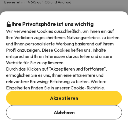
Bewertet mit 4.6/5 auf iOS und Android.
Ihre Privatsphäre ist uns wichtig
Wir verwenden Cookies ausschließlich, um Ihnen ein auf
Ihre Vorlieben zugeschnittenes Nutzungserlebnis zu bieten
und Ihnen personalisierte Werbung basierend auf Ihrem
Profil anzuzeigen. Diese Cookies helfen uns, Inhalte
entsprechend Ihren Interessen darzustellen und unsere
Website für Sie zu optimieren.
Verfügbare Zahlungsarten
Durch das Klicken auf "Akzeptieren und fortfahren",
ermöglichen Sie es uns, Ihnen eine effizientere und
relevantere Browsing-Erfahrung zu bieten. Weitere
Einzelheiten finden Sie in unserer
Cookie-Richtlinie.
Impressum und AGBs
Akzeptieren
Datenschutz
Daten hinzufügen, um Verfügbarkeit zu prüfen
Cookies Richtlinien
Ablehnen
Buchungsdaten auswählen
Viajes para ti S.L.U. Copyright © Esquiades.com 2002-2026