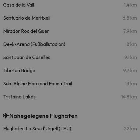
Casa de la Vall
1.4 km
Santuario de Meritxell
6.8 km
Mirador Roc del Quer
7.9 km
Devk-Arena (Fußballstadion)
8 km
Sant Joan de Caselles
9.1 km
Tibetan Bridge
9.7 km
Sub-Alpine Flora and Fauna Trail
13 km
Tristaina Lakes
14.8 km
Nahegelegene Flughäfen
Flughafen La Seu d'Urgell (LEU)
22 km