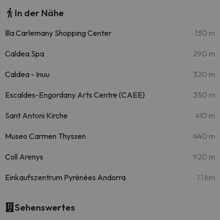
In der Nähe
Illa Carlemany Shopping Center
130 m
Caldea Spa
290 m
Caldea - Inuu
320 m
Escaldes-Engordany Arts Centre (CAEE)
350 m
Sant Antoni Kirche
410 m
Museo Carmen Thyssen
440 m
Coll Arenys
920 m
Einkaufszentrum Pyrénées Andorra
1.1 km
Sehenswertes