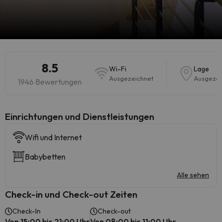
8.5
Wi-Fi
Lage
Ausgezeichnet
Ausgezei
1946 Bewertungen
​Einrichtungen und Dienstleistungen
Wifi und Internet
Babybetten
Alle sehen
Check-in und Check-out Zeiten
Check-In
Check-out
Von 15:00 bis 21:00 Uhr
Von 08:00 bis 11:00 Uhr