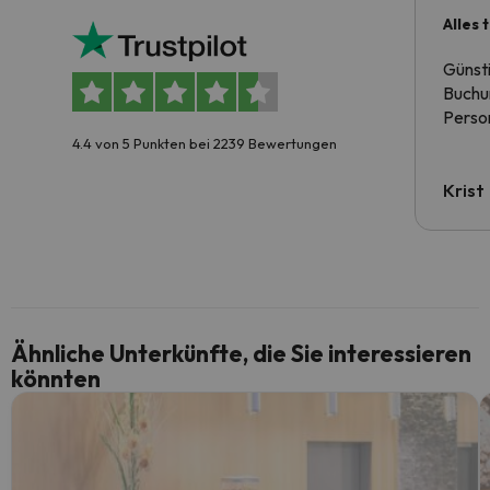
Alles 
Günst
Buchun
Person
4.4 von 5 Punkten bei 2239 Bewertungen
Krist
Ähnliche Unterkünfte, die Sie interessieren
könnten